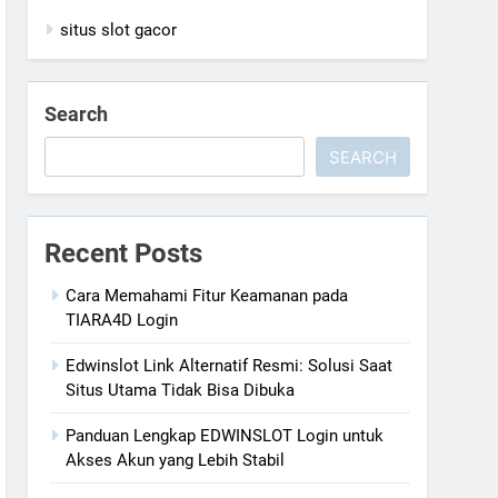
situs slot gacor
Search
SEARCH
Recent Posts
Cara Memahami Fitur Keamanan pada
TIARA4D Login
Edwinslot Link Alternatif Resmi: Solusi Saat
Situs Utama Tidak Bisa Dibuka
Panduan Lengkap EDWINSLOT Login untuk
Akses Akun yang Lebih Stabil