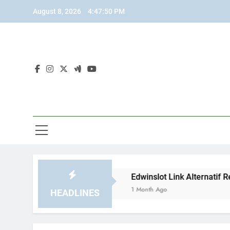
Skip
August 8, 2026
4:47:51 PM
to
content
Aa
Dapatkan 
ada TIARA4D Login
Edwinslot Link Alternatif Resmi: So
1 Month Ago
HEADLINES