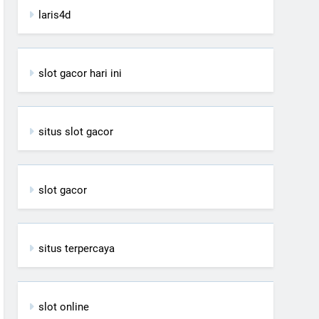
laris4d
slot gacor hari ini
situs slot gacor
slot gacor
situs terpercaya
slot online