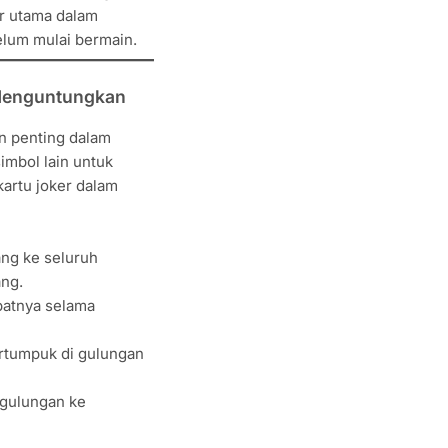
ur utama dalam
elum mulai bermain.
 Menguntungkan
an penting dalam
imbol lain untuk
artu joker dalam
ng ke seluruh
ng.
patnya selama
rtumpuk di gulungan
 gulungan ke