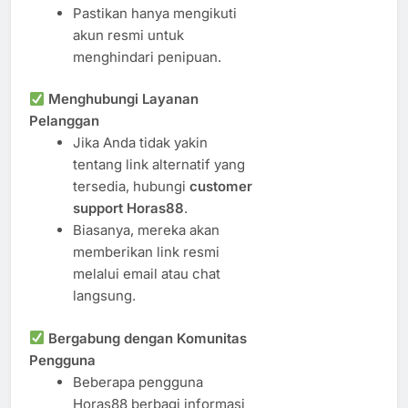
Pastikan hanya mengikuti
akun resmi untuk
menghindari penipuan.
Menghubungi Layanan
Pelanggan
Jika Anda tidak yakin
tentang link alternatif yang
tersedia, hubungi
customer
support Horas88
.
Biasanya, mereka akan
memberikan link resmi
melalui email atau chat
langsung.
Bergabung dengan Komunitas
Pengguna
Beberapa pengguna
Horas88 berbagi informasi