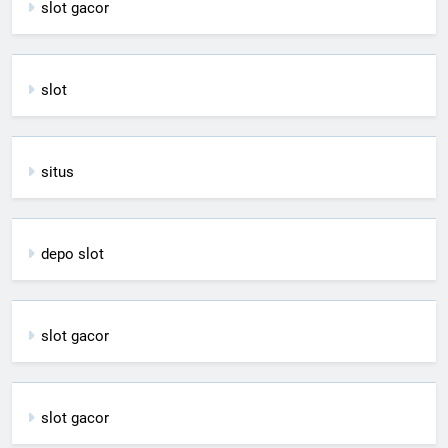
slot gacor
slot
situs
depo slot
slot gacor
slot gacor