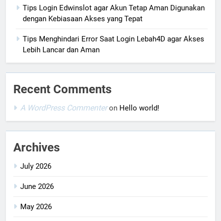
Tips Login Edwinslot agar Akun Tetap Aman Digunakan
dengan Kebiasaan Akses yang Tepat
Tips Menghindari Error Saat Login Lebah4D agar Akses
Lebih Lancar dan Aman
Recent Comments
A WordPress Commenter
on
Hello world!
Archives
July 2026
June 2026
May 2026