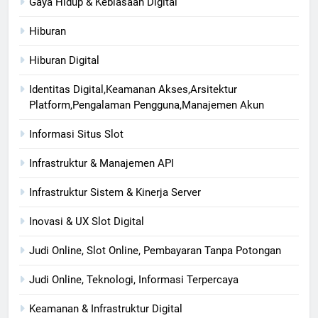
Gaya Hidup & Kebiasaan Digital
Hiburan
Hiburan Digital
Identitas Digital,Keamanan Akses,Arsitektur
Platform,Pengalaman Pengguna,Manajemen Akun
Informasi Situs Slot
Infrastruktur & Manajemen API
Infrastruktur Sistem & Kinerja Server
Inovasi & UX Slot Digital
Judi Online, Slot Online, Pembayaran Tanpa Potongan
Judi Online, Teknologi, Informasi Terpercaya
Keamanan & Infrastruktur Digital