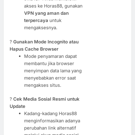
akses ke Horas88, gunakan
VPN yang aman dan
terpercaya
untuk
mengaksesnya.
?
Gunakan Mode Incognito atau
Hapus Cache Browser
Mode penyamaran dapat
membantu jika browser
menyimpan data lama yang
menyebabkan error saat
mengakses situs.
?
Cek Media Sosial Resmi untuk
Update
Kadang-kadang Horas88
menginformasikan adanya
perubahan link alternatif