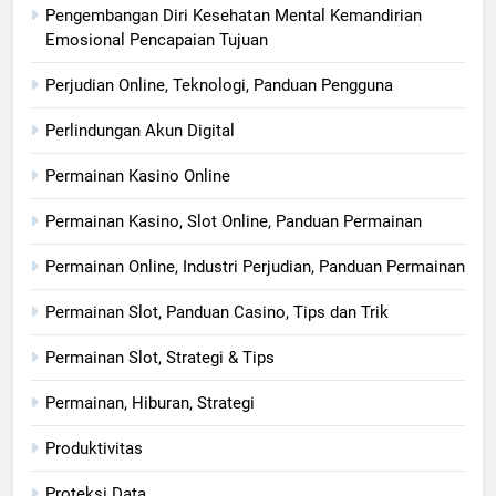
Pengembangan Diri Kesehatan Mental Kemandirian
Emosional Pencapaian Tujuan
Perjudian Online, Teknologi, Panduan Pengguna
Perlindungan Akun Digital
Permainan Kasino Online
Permainan Kasino, Slot Online, Panduan Permainan
Permainan Online, Industri Perjudian, Panduan Permainan
Permainan Slot, Panduan Casino, Tips dan Trik
Permainan Slot, Strategi & Tips
Permainan, Hiburan, Strategi
Produktivitas
Proteksi Data