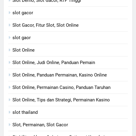
Slot Demo, Slot Gacor, RTP Tinggi
slot gacor
Slot Gacor, Fitur Slot, Slot Online
slot gaor
Slot Online
Slot Online, Judi Online, Panduan Pemain
Slot Online, Panduan Permainan, Kasino Online
Slot Online, Permainan Casino, Panduan Taruhan
Slot Online, Tips dan Strategi, Permainan Kasino
slot thailand
Slot, Permainan, Slot Gacor