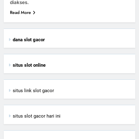
diakses.
Read More
dana slot gacor
situs slot online
situs link slot gacor
situs slot gacor hari ini