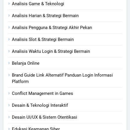
Analisis Game & Teknologi
Analisis Harian & Strategi Bermain
Analisis Pengguna & Strategi Akhir Pekan
Analisis Slot & Strategi Bermain
Analisis Waktu Login & Strategi Bermain
Belanja Online
Brand Guide Link Alternatif Panduan Login Informasi
Platform
Conflict Management in Games
Desain & Teknologi Interaktif
Desain UI/UX & Sistem Otentikasi
Edukasi Keamanan Siber