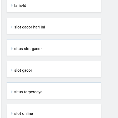
laris4d
slot gacor hari ini
situs slot gacor
slot gacor
situs terpercaya
slot online