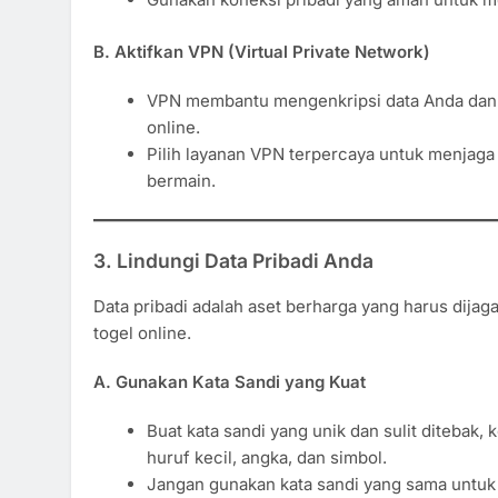
B. Aktifkan VPN (Virtual Private Network)
VPN membantu mengenkripsi data Anda dan 
online.
Pilih layanan VPN terpercaya untuk menjag
bermain.
3.
Lindungi Data Pribadi Anda
Data pribadi adalah aset berharga yang harus dija
togel online.
A. Gunakan Kata Sandi yang Kuat
Buat kata sandi yang unik dan sulit ditebak, 
huruf kecil, angka, dan simbol.
Jangan gunakan kata sandi yang sama untuk