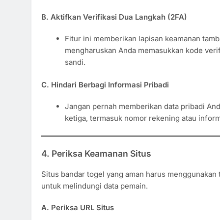
B. Aktifkan Verifikasi Dua Langkah (2FA)
Fitur ini memberikan lapisan keamanan tam
mengharuskan Anda memasukkan kode verifik
sandi.
C. Hindari Berbagi Informasi Pribadi
Jangan pernah memberikan data pribadi And
ketiga, termasuk nomor rekening atau informa
4.
Periksa Keamanan Situs
Situs bandar togel yang aman harus menggunakan t
untuk melindungi data pemain.
A. Periksa URL Situs