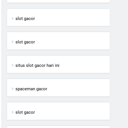
slot gacor
slot gacor
situs slot gacor hari ini
spaceman gacor
slot gacor