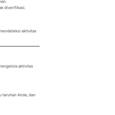
han.
k diverifikasi.
 mendeteksi aktivitas
engelola aktivitas
u taruhan Anda, dan