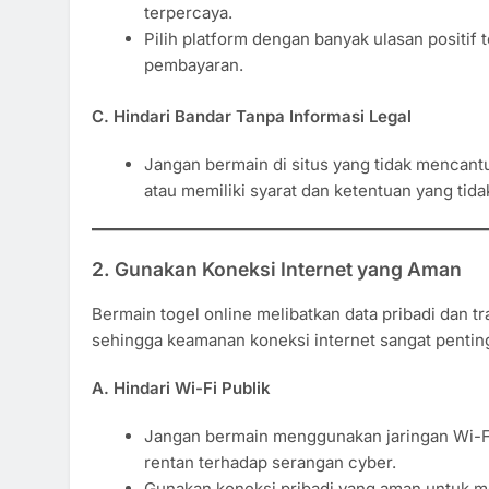
terpercaya.
Pilih platform dengan banyak ulasan positif 
pembayaran.
C. Hindari Bandar Tanpa Informasi Legal
Jangan bermain di situs yang tidak mencant
atau memiliki syarat dan ketentuan yang tidak
2.
Gunakan Koneksi Internet yang Aman
Bermain togel online melibatkan data pribadi dan tra
sehingga keamanan koneksi internet sangat pentin
A. Hindari Wi-Fi Publik
Jangan bermain menggunakan jaringan Wi-Fi
rentan terhadap serangan cyber.
Gunakan koneksi pribadi yang aman untuk me