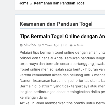
Home
Keamanan dan Panduan Togel
Keamanan dan Panduan Togel
Tips Bermain Togel Online dengan A
6f89f66
2 Years Ago
0
6 Mins
Pelajari tips bermain togel online dengan aman unt
pribadi dan finansial Anda. Temukan panduan lengk
terpercaya dan bermain secara bertanggung jawab
Togel online menjadi salah satu bentuk hiburan ya
karena kemudahan akses dan peluang untuk mendap
Namun, keamanan harus menjadi prioritas utama ba
Bermain di platform yang tidak terpercaya atau me
langkah perlindungan dapat meningkatkan risiko p
kehilangan dana.
Artikel ini akan memberikan tips praktis untuk berm