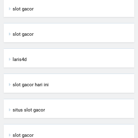
slot gacor
slot gacor
laris4d
slot gacor hari ini
situs slot gacor
slot gacor