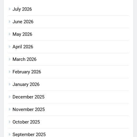
July 2026
June 2026
May 2026
April 2026
March 2026
February 2026
January 2026
December 2025
November 2025
October 2025
September 2025