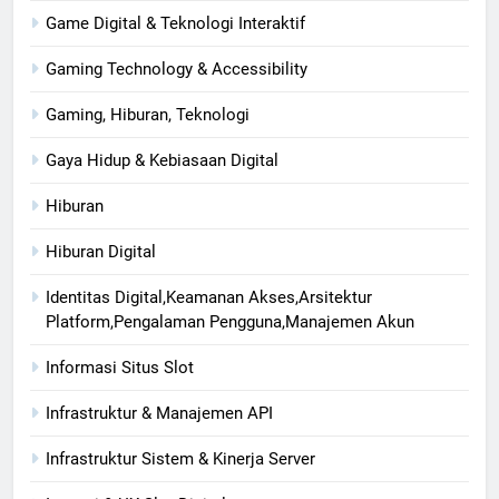
Game Digital & Teknologi Interaktif
Gaming Technology & Accessibility
Gaming, Hiburan, Teknologi
Gaya Hidup & Kebiasaan Digital
Hiburan
Hiburan Digital
Identitas Digital,Keamanan Akses,Arsitektur
Platform,Pengalaman Pengguna,Manajemen Akun
Informasi Situs Slot
Infrastruktur & Manajemen API
Infrastruktur Sistem & Kinerja Server