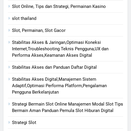
Slot Online, Tips dan Strategi, Permainan Kasino
slot thailand
Slot, Permainan, Slot Gacor
Stabilitas Akses & Jaringan,Optimasi Koneksi
Internet,Troubleshooting Teknis Pengguna,UX dan
Performa Akses,Keamanan Akses Digital
Stabilitas Akses dan Panduan Daftar Digital
Stabilitas Akses Digital,Manajemen Sistem
Adaptif,Optimasi Performa Platform,Pengalaman
Pengguna Berkelanjutan
Strategi Bermain Slot Online Manajemen Modal Slot Tips
Bermain Aman Panduan Pemula Slot Hiburan Digital
Strategi Slot