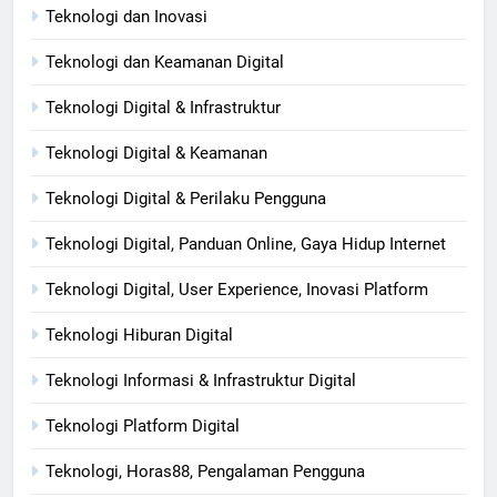
Teknologi dan Inovasi
Teknologi dan Keamanan Digital
Teknologi Digital & Infrastruktur
Teknologi Digital & Keamanan
Teknologi Digital & Perilaku Pengguna
Teknologi Digital, Panduan Online, Gaya Hidup Internet
Teknologi Digital, User Experience, Inovasi Platform
Teknologi Hiburan Digital
Teknologi Informasi & Infrastruktur Digital
Teknologi Platform Digital
Teknologi, Horas88, Pengalaman Pengguna