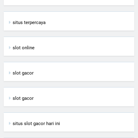
situs terpercaya
slot online
slot gacor
slot gacor
situs slot gacor hari ini