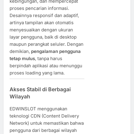
kebingungan, dan mempercepat
proses pencarian informasi.
Desainnya responsif dan adaptif,
artinya tampilan akan otomatis
menyesuaikan dengan ukuran
layar pengguna, baik di desktop
maupun perangkat seluler. Dengan
demikian,
pengalaman pengguna
tetap mulus
, tanpa harus
berpindah aplikasi atau menunggu
proses loading yang lama.
Akses Stabil di Berbagai
Wilayah
EDWINSLOT menggunakan
teknologi CDN (Content Delivery
Network) untuk memastikan bahwa
pengguna dari berbagai wilayah