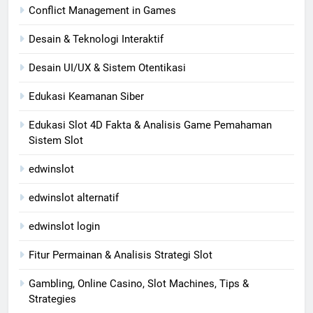
Conflict Management in Games
Desain & Teknologi Interaktif
Desain UI/UX & Sistem Otentikasi
Edukasi Keamanan Siber
Edukasi Slot 4D Fakta & Analisis Game Pemahaman
Sistem Slot
edwinslot
edwinslot alternatif
edwinslot login
Fitur Permainan & Analisis Strategi Slot
Gambling, Online Casino, Slot Machines, Tips &
Strategies