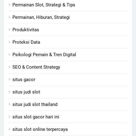
Permainan Slot, Strategi & Tips
Permainan, Hiburan, Strategi
Produktivitas
Proteksi Data
Psikologi Pemain & Tren Digital
SEO & Content Strategy
situs gacor
situs judi slot
situs judi slot thailand
situs slot gacor hari ini
situs slot online terpercaya