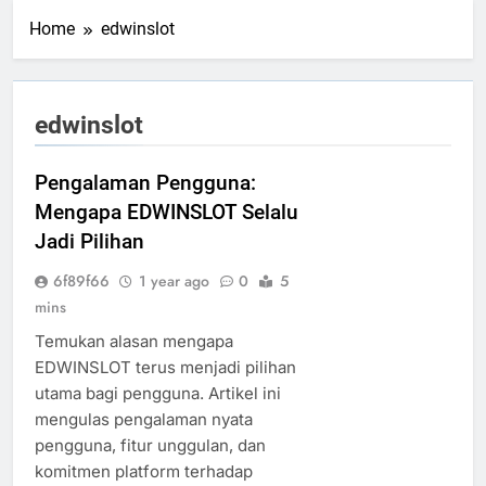
Home
edwinslot
edwinslot
Pengalaman Pengguna:
Mengapa EDWINSLOT Selalu
Jadi Pilihan
6f89f66
1 year ago
0
5
mins
Temukan alasan mengapa
EDWINSLOT terus menjadi pilihan
utama bagi pengguna. Artikel ini
mengulas pengalaman nyata
pengguna, fitur unggulan, dan
komitmen platform terhadap