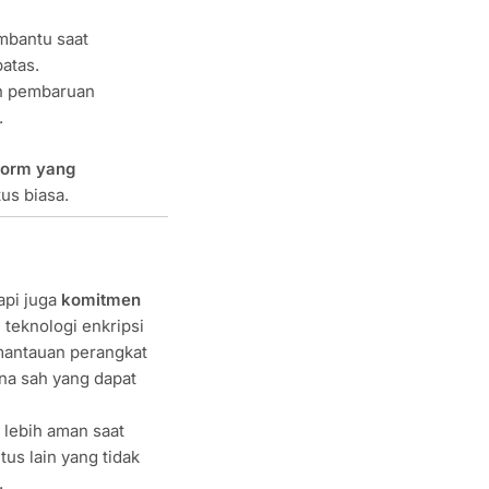
mbantu saat
atas.
n pembaruan
.
form yang
tus biasa.
api juga
komitmen
 teknologi enkripsi
emantauan perangkat
na sah yang dapat
lebih aman saat
s lain yang tidak
.