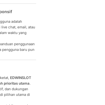
ponsif
ngguna adalah
i live chat, email, atau
alam waktu yang
i panduan penggunaan
ga pengguna baru pun
ketat,
EDWINSLOT
 prioritas utama
.
tif, dan dukungan
di pilihan utama di