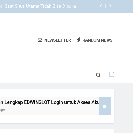
usi Saat Situs Utama Tidak Bisa Dibuka
 untuk Akses Akun yang Lebih Stabil
an dengan Kebiasaan Akses yang Tepat
NEWSLETTER
RANDOM NEWS
 Fitur Keamanan pada TIARA4D Login
usi Saat Situs Utama Tidak Bisa Dibuka
ndungi Bisnis Dan Rumah Anda.
 untuk Akses Akun yang Lebih Stabil
an dengan Kebiasaan Akses yang Tepat
DWINSLOT Login untuk Akses Akun yang Lebih Stabil
T
2 