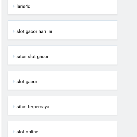
laris4d
slot gacor hari ini
situs slot gacor
slot gacor
situs terpercaya
slot online