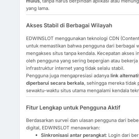
mulus
, tanpa harus berpindah aplikasi atau menun
yang lama.
Akses Stabil di Berbagai Wilayah
EDWINSLOT menggunakan teknologi CDN (Content 
untuk memastikan bahwa pengguna dari berbagai wi
mengakses situs tanpa kendala. Kecepatan akses in
oleh pengguna yang sering bepergian atau bekerja 
infrastruktur internet yang tidak selalu stabil.
Pengguna juga mengapresiasi adanya
link alternat
diperbarui secara berkala
, sehingga mereka tidak 
sewaktu-waktu situs utama mengalami kendala tekn
Fitur Lengkap untuk Pengguna Aktif
Berdasarkan survei dan ulasan pengguna dari beb
digital, EDWINSLOT menawarkan:
Sinkronisasi antar perangkat
: Login dari be