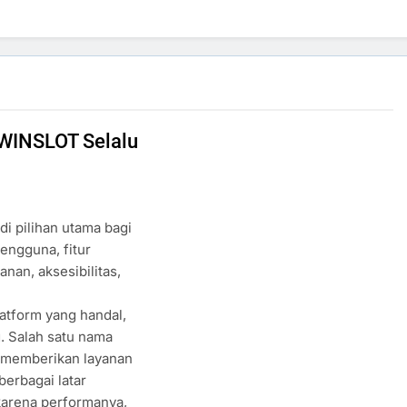
WINSLOT Selalu
 pilihan utama bagi
engguna, fitur
an, aksesibilitas,
latform yang handal,
. Salah satu nama
m memberikan layanan
berbagai latar
 karena performanya,