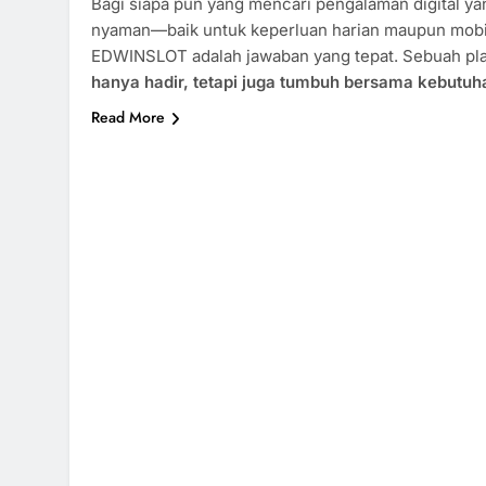
Bagi siapa pun yang mencari pengalaman digital yan
nyaman—baik untuk keperluan harian maupun mobil
EDWINSLOT adalah jawaban yang tepat. Sebuah pl
hanya hadir, tetapi juga tumbuh bersama kebutu
Read More