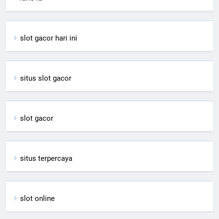
slot gacor hari ini
situs slot gacor
slot gacor
situs terpercaya
slot online