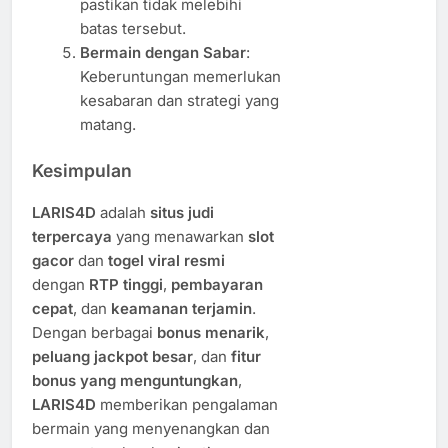
pastikan tidak melebihi
batas tersebut.
Bermain dengan Sabar
:
Keberuntungan memerlukan
kesabaran dan strategi yang
matang.
Kesimpulan
LARIS4D
adalah
situs judi
terpercaya
yang menawarkan
slot
gacor
dan
togel viral resmi
dengan
RTP tinggi
,
pembayaran
cepat
, dan
keamanan terjamin
.
Dengan berbagai
bonus menarik
,
peluang jackpot besar
, dan
fitur
bonus yang menguntungkan
,
LARIS4D
memberikan pengalaman
bermain yang menyenangkan dan