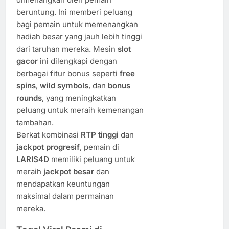
beruntung. Ini memberi peluang
bagi pemain untuk memenangkan
hadiah besar yang jauh lebih tinggi
dari taruhan mereka. Mesin
slot
gacor
ini dilengkapi dengan
berbagai fitur bonus seperti
free
spins
,
wild symbols
, dan
bonus
rounds
, yang meningkatkan
peluang untuk meraih kemenangan
tambahan.
Berkat kombinasi
RTP tinggi
dan
jackpot progresif
, pemain di
LARIS4D
memiliki peluang untuk
meraih
jackpot besar
dan
mendapatkan keuntungan
maksimal dalam permainan
mereka.