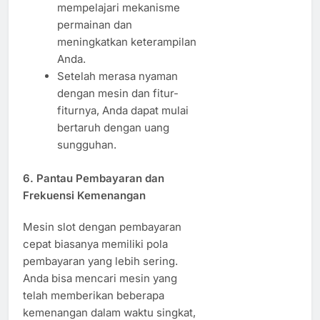
mempelajari mekanisme
permainan dan
meningkatkan keterampilan
Anda.
Setelah merasa nyaman
dengan mesin dan fitur-
fiturnya, Anda dapat mulai
bertaruh dengan uang
sungguhan.
6.
Pantau Pembayaran dan
Frekuensi Kemenangan
Mesin slot dengan pembayaran
cepat biasanya memiliki pola
pembayaran yang lebih sering.
Anda bisa mencari mesin yang
telah memberikan beberapa
kemenangan dalam waktu singkat,