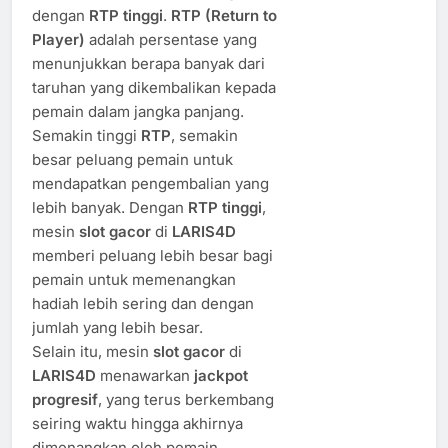
dengan
RTP tinggi
.
RTP (Return to
Player)
adalah persentase yang
menunjukkan berapa banyak dari
taruhan yang dikembalikan kepada
pemain dalam jangka panjang.
Semakin tinggi
RTP
, semakin
besar peluang pemain untuk
mendapatkan pengembalian yang
lebih banyak. Dengan
RTP tinggi
,
mesin
slot gacor
di
LARIS4D
memberi peluang lebih besar bagi
pemain untuk memenangkan
hadiah lebih sering dan dengan
jumlah yang lebih besar.
Selain itu, mesin
slot gacor
di
LARIS4D
menawarkan
jackpot
progresif
, yang terus berkembang
seiring waktu hingga akhirnya
dimenangkan oleh pemain