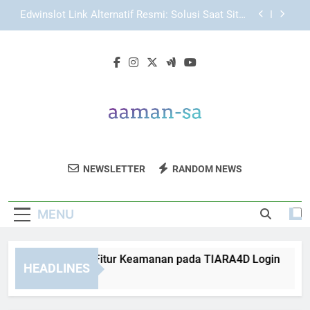
Skip
Panduan Lengkap EDWINSLOT Login untuk Akses
to
Akun yang Lebih Stabil
content
Tips Login Edwinslot agar Akun Tetap Aman
Digunakan dengan Kebiasaan Akses yang Tepat
Cara Memahami Fitur Keamanan pada TIARA4D
Login
Edwinslot Link Alternatif Resmi: Solusi Saat Situs
Utama Tidak Bisa Dibuka
Panduan Lengkap EDWINSLOT Login untuk Akses
Akun yang Lebih Stabil
Aaman SA
Dapatkan Solusi Keamanan Terkini Dari
Tips Login Edwinslot agar Akun Tetap Aman
NEWSLETTER
RANDOM NEWS
Digunakan dengan Kebiasaan Akses yang Tepat
Aaman SA. Teknologi Untuk Melindungi
Bisnis Dan Rumah Anda.
MENU
ra Memahami Fitur Keamanan pada TIARA4D Login
Edw
HEADLINES
Month Ago
1 M