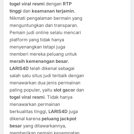
togel viral resmi
dengan
RTP
tinggi
dan
keamanan terjamin
.
Nikmati pengalaman bermain yang
menguntungkan dan transparan.
Pemain judi online selalu mencari
platform yang tidak hanya
menyenangkan tetapi juga
memberi mereka peluang untuk
meraih kemenangan besar
.
LARIS4D
telah dikenal sebagai
salah satu situs judi terbaik dengan
menawarkan dua jenis permainan
paling populer, yaitu
slot gacor
dan
togel viral resmi
. Tidak hanya
menawarkan permainan
berkualitas tinggi,
LARIS4D
juga
dikenal karena
peluang jackpot
besar
yang ditawarkannya,
memberikan pemain kesempatan