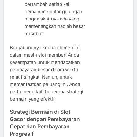
bertambah setiap kali
pemain memutar gulungan,
hingga akhirnya ada yang
memenangkan hadiah besar
tersebut.
Bergabungnya kedua elemen ini
dalam mesin slot memberi Anda
kesempatan untuk mendapatkan
pembayaran besar dalam waktu
relatif singkat. Namun, untuk
memanfaatkan peluang ini, Anda
perlu mengikuti beberapa strategi
bermain yang efektif.
Strategi Bermain di Slot
Gacor dengan Pembayaran
Cepat dan Pembayaran
Progresif