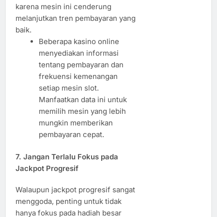
karena mesin ini cenderung
melanjutkan tren pembayaran yang
baik.
Beberapa kasino online
menyediakan informasi
tentang pembayaran dan
frekuensi kemenangan
setiap mesin slot.
Manfaatkan data ini untuk
memilih mesin yang lebih
mungkin memberikan
pembayaran cepat.
7.
Jangan Terlalu Fokus pada
Jackpot Progresif
Walaupun jackpot progresif sangat
menggoda, penting untuk tidak
hanya fokus pada hadiah besar