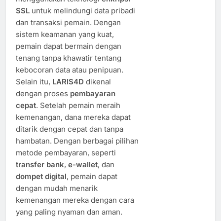
SSL
untuk melindungi data pribadi
dan transaksi pemain. Dengan
sistem keamanan yang kuat,
pemain dapat bermain dengan
tenang tanpa khawatir tentang
kebocoran data atau penipuan.
Selain itu,
LARIS4D
dikenal
dengan proses
pembayaran
cepat
. Setelah pemain meraih
kemenangan, dana mereka dapat
ditarik dengan cepat dan tanpa
hambatan. Dengan berbagai pilihan
metode pembayaran, seperti
transfer bank
,
e-wallet
, dan
dompet digital
, pemain dapat
dengan mudah menarik
kemenangan mereka dengan cara
yang paling nyaman dan aman.