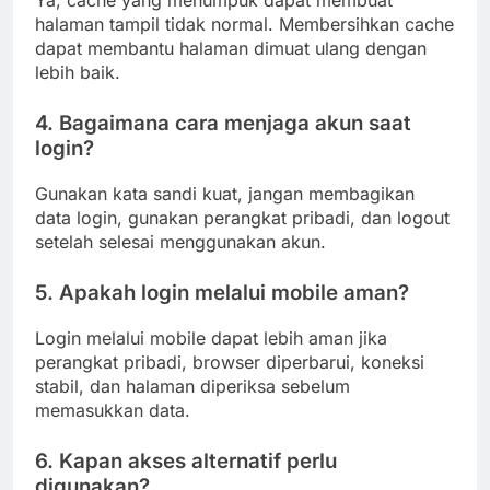
Ya, cache yang menumpuk dapat membuat
halaman tampil tidak normal. Membersihkan cache
dapat membantu halaman dimuat ulang dengan
lebih baik.
4. Bagaimana cara menjaga akun saat
login?
Gunakan kata sandi kuat, jangan membagikan
data login, gunakan perangkat pribadi, dan logout
setelah selesai menggunakan akun.
5. Apakah login melalui mobile aman?
Login melalui mobile dapat lebih aman jika
perangkat pribadi, browser diperbarui, koneksi
stabil, dan halaman diperiksa sebelum
memasukkan data.
6. Kapan akses alternatif perlu
digunakan?