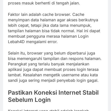
proses masuk berhenti di tengah jalan.
Faktor lain adalah cache browser. Cache
menyimpan data halaman agar akses berikutnya
lebih cepat, tetapi jika data lama menumpuk,
tampilan halaman bisa tidak normal. Hal ini dapat
membuat pengguna merasa halaman Login
Lebah4D mengalami error.
Selain itu, browser yang belum diperbarui juga
bisa memengaruhi tampilan dan respons halaman.
Perangkat yang terlalu banyak menjalankan
aplikasi juga dapat membuat proses login terasa
lambat. Kesalahan mengetik username atau kata
sandi juga sering menjadi penyebab login gagal.
Pastikan Koneksi Internet Stabil
Sebelum Login
Koneksi internet yang stabil adalah langkah