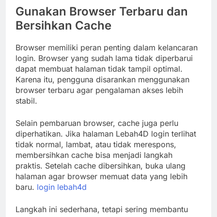
Gunakan Browser Terbaru dan
Bersihkan Cache
Browser memiliki peran penting dalam kelancaran
login. Browser yang sudah lama tidak diperbarui
dapat membuat halaman tidak tampil optimal.
Karena itu, pengguna disarankan menggunakan
browser terbaru agar pengalaman akses lebih
stabil.
Selain pembaruan browser, cache juga perlu
diperhatikan. Jika halaman Lebah4D login terlihat
tidak normal, lambat, atau tidak merespons,
membersihkan cache bisa menjadi langkah
praktis. Setelah cache dibersihkan, buka ulang
halaman agar browser memuat data yang lebih
baru.
login lebah4d
Langkah ini sederhana, tetapi sering membantu