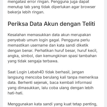
mengatasi error ringan. Pengguna juga dapat
menutup tab yang tidak diperlukan agar browser
bekerja lebih ringan.
Periksa Data Akun dengan Teliti
Kesalahan memasukkan data akun merupakan
penyebab umum login gagal. Pengguna perlu
memastikan username dan kata sandi diketik
dengan benar. Perhatikan huruf besar, huruf kecil,
angka, simbol, dan kemungkinan spasi tambahan
yang tidak sengaja terbawa.
Saat Login Lebah4D tidak berhasil, jangan
langsung mencoba berulang kali tanpa memeriksa
data. Berhenti sejenak, baca kembali informasi
yang dimasukkan, lalu coba ulang dengan lebih
hati-hati.
Menggunakan kata sandi yang kuat tetap penting,