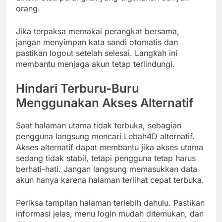
orang.
Jika terpaksa memakai perangkat bersama,
jangan menyimpan kata sandi otomatis dan
pastikan logout setelah selesai. Langkah ini
membantu menjaga akun tetap terlindungi.
Hindari Terburu-Buru
Menggunakan Akses Alternatif
Saat halaman utama tidak terbuka, sebagian
pengguna langsung mencari Lebah4D alternatif.
Akses alternatif dapat membantu jika akses utama
sedang tidak stabil, tetapi pengguna tetap harus
berhati-hati. Jangan langsung memasukkan data
akun hanya karena halaman terlihat cepat terbuka.
Periksa tampilan halaman terlebih dahulu. Pastikan
informasi jelas, menu login mudah ditemukan, dan