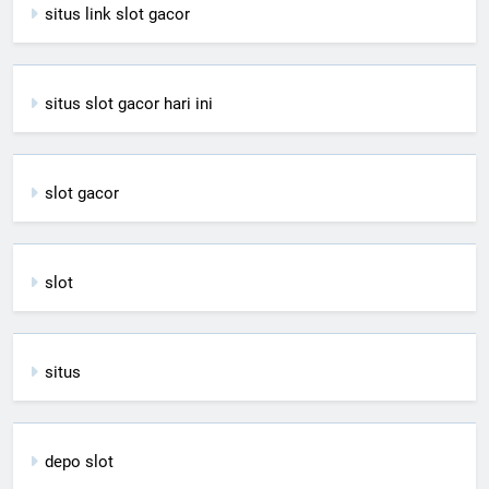
situs link slot gacor
situs slot gacor hari ini
slot gacor
slot
situs
depo slot