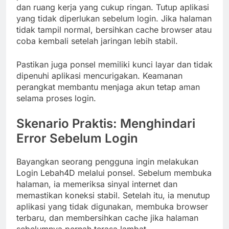
dan ruang kerja yang cukup ringan. Tutup aplikasi
yang tidak diperlukan sebelum login. Jika halaman
tidak tampil normal, bersihkan cache browser atau
coba kembali setelah jaringan lebih stabil.
Pastikan juga ponsel memiliki kunci layar dan tidak
dipenuhi aplikasi mencurigakan. Keamanan
perangkat membantu menjaga akun tetap aman
selama proses login.
Skenario Praktis: Menghindari
Error Sebelum Login
Bayangkan seorang pengguna ingin melakukan
Login Lebah4D melalui ponsel. Sebelum membuka
halaman, ia memeriksa sinyal internet dan
memastikan koneksi stabil. Setelah itu, ia menutup
aplikasi yang tidak digunakan, membuka browser
terbaru, dan membersihkan cache jika halaman