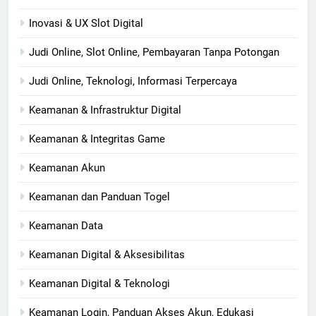
Inovasi & UX Slot Digital
Judi Online, Slot Online, Pembayaran Tanpa Potongan
Judi Online, Teknologi, Informasi Terpercaya
Keamanan & Infrastruktur Digital
Keamanan & Integritas Game
Keamanan Akun
Keamanan dan Panduan Togel
Keamanan Data
Keamanan Digital & Aksesibilitas
Keamanan Digital & Teknologi
Keamanan Login, Panduan Akses Akun, Edukasi