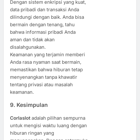
Dengan sistem enkripsi yang kuat,
data pribadi dan transaksi Anda
dilindungi dengan baik. Anda bisa
bermain dengan tenang, tahu
bahwa informasi pribadi Anda
aman dan tidak akan
disalahgunakan.
Keamanan yang terjamin memberi
Anda rasa nyaman saat bermain,
memastikan bahwa hiburan tetap
menyenangkan tanpa khawatir
tentang privasi atau masalah
keamanan.
9.
Kesimpulan
Corlaslot
adalah pilihan sempurna
untuk mengisi waktu luang dengan
hiburan ringan yang