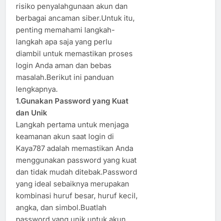
risiko penyalahgunaan akun dan
berbagai ancaman siber.Untuk itu,
penting memahami langkah-
langkah apa saja yang perlu
diambil untuk memastikan proses
login Anda aman dan bebas
masalah.Berikut ini panduan
lengkapnya.
1.Gunakan Password yang Kuat
dan Unik
Langkah pertama untuk menjaga
keamanan akun saat login di
Kaya787 adalah memastikan Anda
menggunakan password yang kuat
dan tidak mudah ditebak.Password
yang ideal sebaiknya merupakan
kombinasi huruf besar, huruf kecil,
angka, dan simbol.Buatlah
password yang unik untuk akun