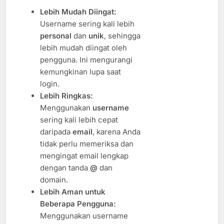
Lebih Mudah Diingat:
Username sering kali lebih
personal
dan
unik
, sehingga
lebih mudah diingat oleh
pengguna. Ini mengurangi
kemungkinan lupa saat
login.
Lebih Ringkas:
Menggunakan
username
sering kali lebih cepat
daripada
email
, karena Anda
tidak perlu memeriksa dan
mengingat email lengkap
dengan tanda
@
dan
domain.
Lebih Aman untuk
Beberapa Pengguna:
Menggunakan username