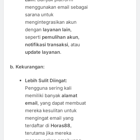
menggunakan email sebagai
sarana untuk
mengintegrasikan akun
dengan
layanan lain
,
seperti
pemulihan akun
,
notifikasi transaksi
, atau
update layanan
.
b.
Kekurangan:
Lebih Sulit Diingat:
Pengguna sering kali
memiliki banyak
alamat
email
, yang dapat membuat
mereka kesulitan untuk
mengingat email yang
terdaftar di
Horas88
,
terutama jika mereka