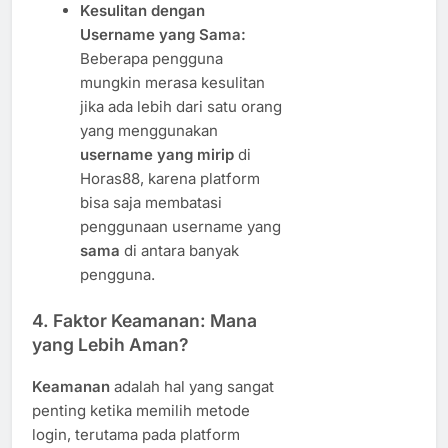
Kesulitan dengan
Username yang Sama:
Beberapa pengguna
mungkin merasa kesulitan
jika ada lebih dari satu orang
yang menggunakan
username yang mirip
di
Horas88, karena platform
bisa saja membatasi
penggunaan username yang
sama
di antara banyak
pengguna.
4. Faktor Keamanan: Mana
yang Lebih Aman?
Keamanan
adalah hal yang sangat
penting ketika memilih metode
login, terutama pada platform