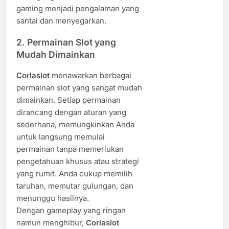
gaming menjadi pengalaman yang
santai dan menyegarkan.
2.
Permainan Slot yang
Mudah Dimainkan
Corlaslot
menawarkan berbagai
permainan slot yang sangat mudah
dimainkan. Setiap permainan
dirancang dengan aturan yang
sederhana, memungkinkan Anda
untuk langsung memulai
permainan tanpa memerlukan
pengetahuan khusus atau strategi
yang rumit. Anda cukup memilih
taruhan, memutar gulungan, dan
menunggu hasilnya.
Dengan gameplay yang ringan
namun menghibur,
Corlaslot