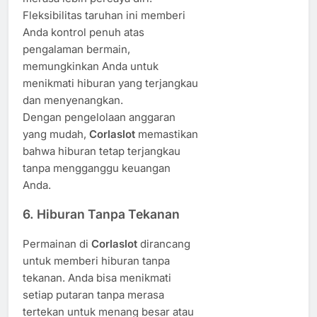
Fleksibilitas taruhan ini memberi
Anda kontrol penuh atas
pengalaman bermain,
memungkinkan Anda untuk
menikmati hiburan yang terjangkau
dan menyenangkan.
Dengan pengelolaan anggaran
yang mudah,
Corlaslot
memastikan
bahwa hiburan tetap terjangkau
tanpa mengganggu keuangan
Anda.
6.
Hiburan Tanpa Tekanan
Permainan di
Corlaslot
dirancang
untuk memberi hiburan tanpa
tekanan. Anda bisa menikmati
setiap putaran tanpa merasa
tertekan untuk menang besar atau