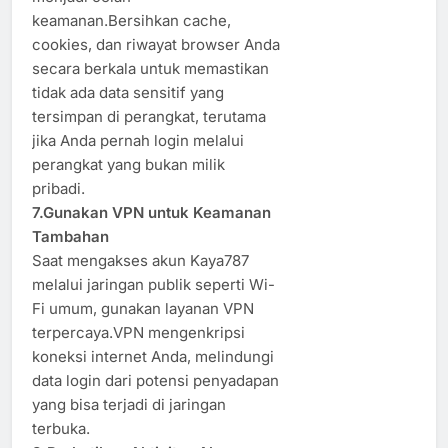
keamanan.Bersihkan cache,
cookies, dan riwayat browser Anda
secara berkala untuk memastikan
tidak ada data sensitif yang
tersimpan di perangkat, terutama
jika Anda pernah login melalui
perangkat yang bukan milik
pribadi.
7.Gunakan VPN untuk Keamanan
Tambahan
Saat mengakses akun Kaya787
melalui jaringan publik seperti Wi-
Fi umum, gunakan layanan VPN
terpercaya.VPN mengenkripsi
koneksi internet Anda, melindungi
data login dari potensi penyadapan
yang bisa terjadi di jaringan
terbuka.