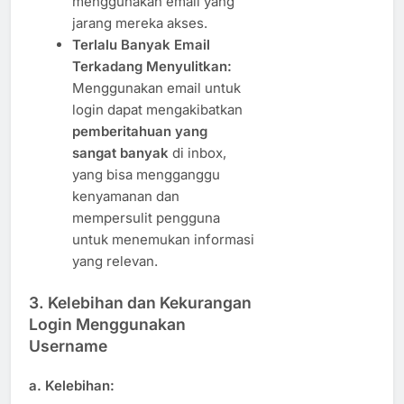
menggunakan email yang
jarang mereka akses.
Terlalu Banyak Email
Terkadang Menyulitkan:
Menggunakan email untuk
login dapat mengakibatkan
pemberitahuan yang
sangat banyak
di inbox,
yang bisa mengganggu
kenyamanan dan
mempersulit pengguna
untuk menemukan informasi
yang relevan.
3. Kelebihan dan Kekurangan
Login Menggunakan
Username
a.
Kelebihan: