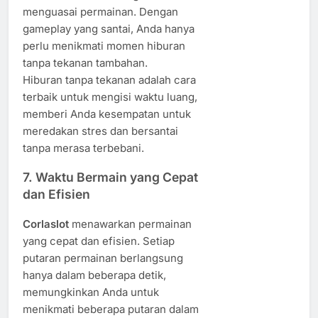
menguasai permainan. Dengan
gameplay yang santai, Anda hanya
perlu menikmati momen hiburan
tanpa tekanan tambahan.
Hiburan tanpa tekanan adalah cara
terbaik untuk mengisi waktu luang,
memberi Anda kesempatan untuk
meredakan stres dan bersantai
tanpa merasa terbebani.
7.
Waktu Bermain yang Cepat
dan Efisien
Corlaslot
menawarkan permainan
yang cepat dan efisien. Setiap
putaran permainan berlangsung
hanya dalam beberapa detik,
memungkinkan Anda untuk
menikmati beberapa putaran dalam