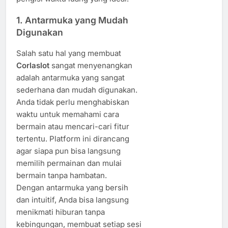
1.
Antarmuka yang Mudah
Digunakan
Salah satu hal yang membuat
Corlaslot
sangat menyenangkan
adalah antarmuka yang sangat
sederhana dan mudah digunakan.
Anda tidak perlu menghabiskan
waktu untuk memahami cara
bermain atau mencari-cari fitur
tertentu. Platform ini dirancang
agar siapa pun bisa langsung
memilih permainan dan mulai
bermain tanpa hambatan.
Dengan antarmuka yang bersih
dan intuitif, Anda bisa langsung
menikmati hiburan tanpa
kebingungan, membuat setiap sesi