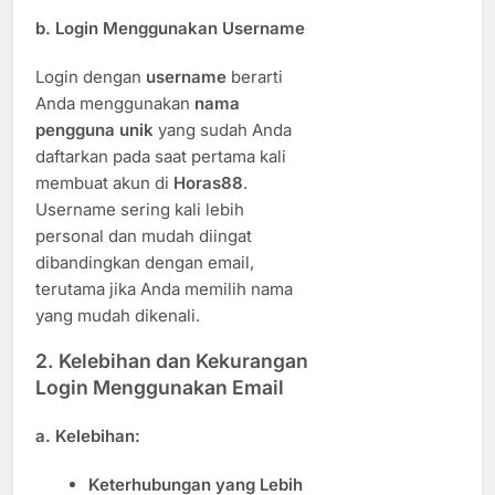
b.
Login Menggunakan Username
Login dengan
username
berarti
Anda menggunakan
nama
pengguna unik
yang sudah Anda
daftarkan pada saat pertama kali
membuat akun di
Horas88
.
Username sering kali lebih
personal dan mudah diingat
dibandingkan dengan email,
terutama jika Anda memilih nama
yang mudah dikenali.
2. Kelebihan dan Kekurangan
Login Menggunakan Email
a.
Kelebihan:
Keterhubungan yang Lebih