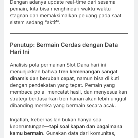
Dengan adanya update real-time dari sesama
pemain, kita bisa menghindari waktu-waktu
stagnan dan memaksimalkan peluang pada saat
sistem sedang “aktif”.
Penutup: Bermain Cerdas dengan Data
Hari Ini
Analisis pola permainan Slot Dana hari ini
menunjukkan bahwa
tren kemenangan sangat
dinamis dan berubah cepat
, namun bisa diikuti
dengan pendekatan yang tepat. Pemain yang
membaca pola, mencatat hasil, dan menyesuaikan
strategi berdasarkan tren harian akan lebih unggul
dibanding mereka yang bermain secara acak.
Ingatlah, keberhasilan bukan hanya soal
keberuntungan—
tapi soal kapan dan bagaimana
kamu bermain
. Gunakan data dari komunitas,