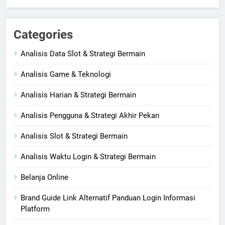
Categories
Analisis Data Slot & Strategi Bermain
Analisis Game & Teknologi
Analisis Harian & Strategi Bermain
Analisis Pengguna & Strategi Akhir Pekan
Analisis Slot & Strategi Bermain
Analisis Waktu Login & Strategi Bermain
Belanja Online
Brand Guide Link Alternatif Panduan Login Informasi
Platform