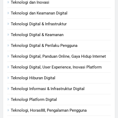
Teknologi dan Inovasi
Teknologi dan Keamanan Digital
Teknologi Digital & Infrastruktur
Teknologi Digital & Keamanan
Teknologi Digital & Perilaku Pengguna
Teknologi Digital, Panduan Online, Gaya Hidup Internet
Teknologi Digital, User Experience, Inovasi Platform
Teknologi Hiburan Digital
Teknologi Informasi & Infrastruktur Digital
Teknologi Platform Digital
Teknologi, Horas88, Pengalaman Pengguna