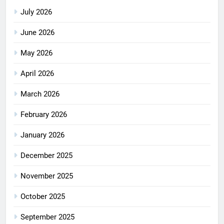
July 2026
June 2026
May 2026
April 2026
March 2026
February 2026
January 2026
December 2025
November 2025
October 2025
September 2025