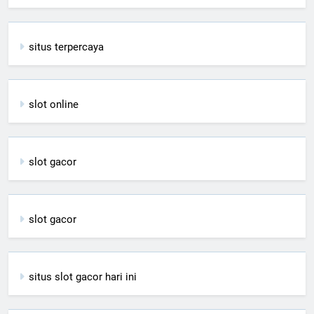
situs terpercaya
slot online
slot gacor
slot gacor
situs slot gacor hari ini