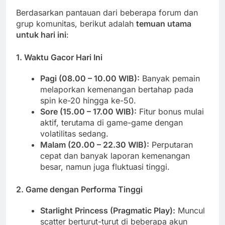
Berdasarkan pantauan dari beberapa forum dan
grup komunitas, berikut adalah
temuan utama
untuk hari ini
:
1.
Waktu Gacor Hari Ini
Pagi (08.00 – 10.00 WIB):
Banyak pemain
melaporkan kemenangan bertahap pada
spin ke-20 hingga ke-50.
Sore (15.00 – 17.00 WIB):
Fitur bonus mulai
aktif, terutama di game-game dengan
volatilitas sedang.
Malam (20.00 – 22.30 WIB):
Perputaran
cepat dan banyak laporan kemenangan
besar, namun juga fluktuasi tinggi.
2.
Game dengan Performa Tinggi
Starlight Princess (Pragmatic Play):
Muncul
scatter berturut-turut di beberapa akun