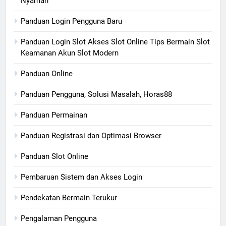
Nyaman
Panduan Login Pengguna Baru
Panduan Login Slot Akses Slot Online Tips Bermain Slot
Keamanan Akun Slot Modern
Panduan Online
Panduan Pengguna, Solusi Masalah, Horas88
Panduan Permainan
Panduan Registrasi dan Optimasi Browser
Panduan Slot Online
Pembaruan Sistem dan Akses Login
Pendekatan Bermain Terukur
Pengalaman Pengguna