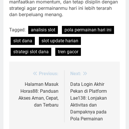
manfaatkan momentum, dan tetap disiplin dengan
strategi agar permainanmu hari ini lebih terarah
dan berpeluang menang.
Tagged:
analisis slot
pola permainan hari ini
slot dana
slot update harian
strategi slot dana
tren gacor
Previous:
Next:
Post
navigation
Halaman Masuk
Data Login Akhir
Horas88: Panduan
Pekan di Platform
Akses Aman, Cepat,
Lae138: Lonjakan
dan Terbaru
Aktivitas dan
Dampaknya pada
Pola Permainan