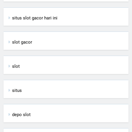
situs slot gacor hari ini
slot gacor
slot
situs
depo slot