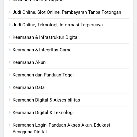
Judi Online, Slot Online, Pembayaran Tanpa Potongan
Judi Online, Teknologi, Informasi Terpercaya
Keamanan & Infrastruktur Digital
Keamanan & Integritas Game
Keamanan Akun
Keamanan dan Panduan Togel
Keamanan Data
Keamanan Digital & Aksesibilitas
Keamanan Digital & Teknologi
Keamanan Login, Panduan Akses Akun, Edukasi
Pengguna Digital