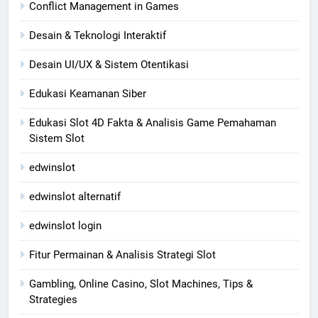
Conflict Management in Games
Desain & Teknologi Interaktif
Desain UI/UX & Sistem Otentikasi
Edukasi Keamanan Siber
Edukasi Slot 4D Fakta & Analisis Game Pemahaman
Sistem Slot
edwinslot
edwinslot alternatif
edwinslot login
Fitur Permainan & Analisis Strategi Slot
Gambling, Online Casino, Slot Machines, Tips &
Strategies