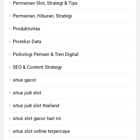
Permainan Slot, Strategi & Tips
Permainan, Hiburan, Strategi
Produktivitas
Proteksi Data
Psikologi Pemain & Tren Digital
SEO & Content Strategy
situs gacor
situs judi slot
situs judi slot thailand
situs slot gacor hari ini
situs slot online terpercaya