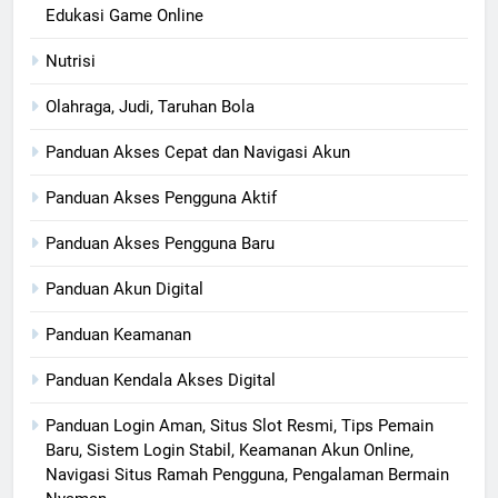
Edukasi Game Online
Nutrisi
Olahraga, Judi, Taruhan Bola
Panduan Akses Cepat dan Navigasi Akun
Panduan Akses Pengguna Aktif
Panduan Akses Pengguna Baru
Panduan Akun Digital
Panduan Keamanan
Panduan Kendala Akses Digital
Panduan Login Aman, Situs Slot Resmi, Tips Pemain
Baru, Sistem Login Stabil, Keamanan Akun Online,
Navigasi Situs Ramah Pengguna, Pengalaman Bermain