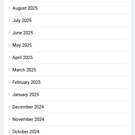
August 2025
July 2025
June 2025
May 2025
April 2025
March 2025
February 2025
January 2025
December 2024
November 2024
October 2024