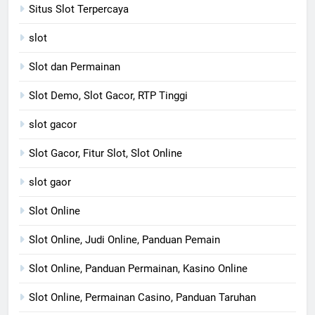
Situs Slot Terpercaya
slot
Slot dan Permainan
Slot Demo, Slot Gacor, RTP Tinggi
slot gacor
Slot Gacor, Fitur Slot, Slot Online
slot gaor
Slot Online
Slot Online, Judi Online, Panduan Pemain
Slot Online, Panduan Permainan, Kasino Online
Slot Online, Permainan Casino, Panduan Taruhan