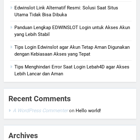
Edwinslot Link Alternatif Resmi: Solusi Saat Situs
Utama Tidak Bisa Dibuka
Panduan Lengkap EDWINSLOT Login untuk Akses Akun
yang Lebih Stabil
Tips Login Edwinslot agar Akun Tetap Aman Digunakan
dengan Kebiasaan Akses yang Tepat
Tips Menghindari Error Saat Login Lebah4D agar Akses
Lebih Lancar dan Aman
Recent Comments
A WordPress Commenter
on
Hello world!
Archives