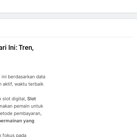
i Ini: Tren,
 ini berdasarkan data
aktif, waktu terbaik
slot digital,
Slot
unakan pemain untuk
metode pembayaran,
permainan yang
an fokus pada