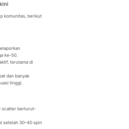
kini
p komunitas, berikut
elaporkan
a ke-50.
ktif, terutama di
at dan banyak
asi tinggi.
scatter berturut-
l setelah 30–40 spin