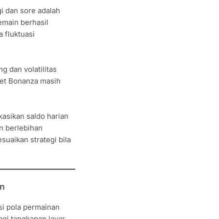
gi dan sore adalah
emain berhasil
 fluktuasi
 dan volatilitas
et Bonanza masih
asikan saldo harian
n berlebihan
uaikan strategi bila
an
si pola permainan
agi tangkapan layar,