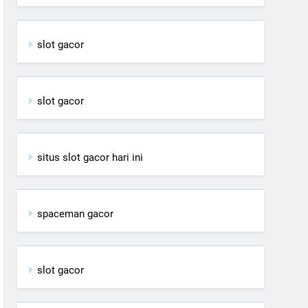
slot gacor
slot gacor
situs slot gacor hari ini
spaceman gacor
slot gacor