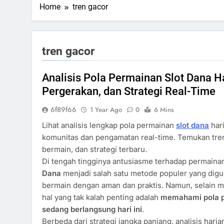
Home
tren gacor
tren gacor
Analisis Pola Permainan Slot Dana Har
Pergerakan, dan Strategi Real-Time
6f89f66
1 Year Ago
0
6 Mins
Lihat analisis lengkap pola permainan
slot dana
hari
komunitas dan pengamatan real-time. Temukan tren 
bermain, dan strategi terbaru.
Di tengah tingginya antusiasme terhadap permainan 
Dana
menjadi salah satu metode populer yang dig
bermain dengan aman dan praktis. Namun, selain 
hal yang tak kalah penting adalah
memahami pola 
sedang berlangsung hari ini
.
Berbeda dari strategi jangka panjang, analisis hari