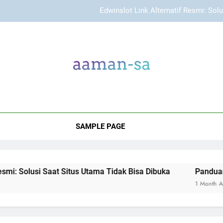
Edwinslot Link Alternatif Resmi: Sol
Panduan Lengkap EDWINSLOT Login
Tips Login Edwinslot agar Akun Tetap Aman Digunak
Cara Memahami
man SA
Edwinslot Link Alternatif Resmi: Sol
Solusi Keamanan Terkini Dari Aaman SA. Teknologi Untuk Meli
Panduan Lengkap EDWINSLOT Login
SAMPLE PAGE
Tips Login Edwinslot agar Akun Tetap Aman Digunak
usi Saat Situs Utama Tidak Bisa Dibuka
Panduan Lengkap
1 Month Ago