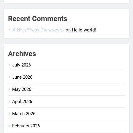
Recent Comments
A WordPress Commenter
on
Hello world!
Archives
July 2026
June 2026
May 2026
April 2026
March 2026
February 2026