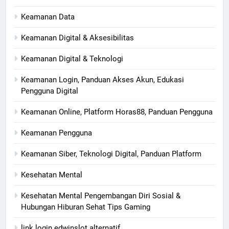
Keamanan Data
Keamanan Digital & Aksesibilitas
Keamanan Digital & Teknologi
Keamanan Login, Panduan Akses Akun, Edukasi
Pengguna Digital
Keamanan Online, Platform Horas88, Panduan Pengguna
Keamanan Pengguna
Keamanan Siber, Teknologi Digital, Panduan Platform
Kesehatan Mental
Kesehatan Mental Pengembangan Diri Sosial &
Hubungan Hiburan Sehat Tips Gaming
link login edwinslot alternatif