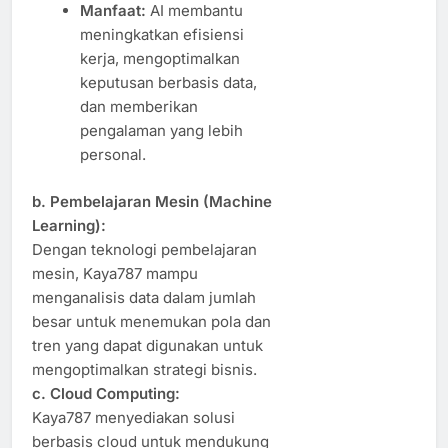
Manfaat:
AI membantu
meningkatkan efisiensi
kerja, mengoptimalkan
keputusan berbasis data,
dan memberikan
pengalaman yang lebih
personal.
b. Pembelajaran Mesin (Machine
Learning):
Dengan teknologi pembelajaran
mesin, Kaya787 mampu
menganalisis data dalam jumlah
besar untuk menemukan pola dan
tren yang dapat digunakan untuk
mengoptimalkan strategi bisnis.
c. Cloud Computing:
Kaya787 menyediakan solusi
berbasis cloud untuk mendukung