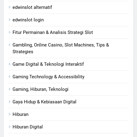
edwinslot alternatif
edwinslot login
Fitur Permainan & Analisis Strategi Slot
Gambling, Online Casino, Slot Machines, Tips &
Strategies
Game Digital & Teknologi Interaktif
Gaming Technology & Accessibility
Gaming, Hiburan, Teknologi
Gaya Hidup & Kebiasaan Digital
Hiburan
Hiburan Digital