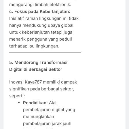
mengurangi limbah elektronik.
c. Fokus pada Keberlanjutan:
Inisiatif ramah lingkungan ini tidak
hanya mendukung upaya global
untuk keberlanjutan tetapi juga
menarik pengguna yang peduli
terhadap isu lingkungan.
5. Mendorong Transformasi
Digital di Berbagai Sektor
Inovasi Kaya787 memiliki dampak
signifikan pada berbagai sektor,
seperti:
Pendidikan:
Alat
pembelajaran digital yang
memungkinkan
pembelajaran jarak jauh