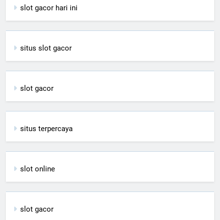
slot gacor hari ini
situs slot gacor
slot gacor
situs terpercaya
slot online
slot gacor