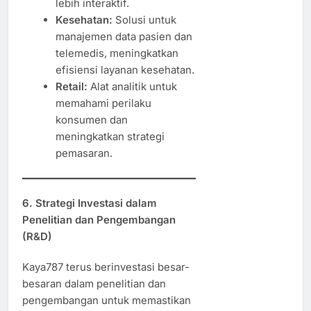
lebih interaktif.
Kesehatan:
Solusi untuk
manajemen data pasien dan
telemedis, meningkatkan
efisiensi layanan kesehatan.
Retail:
Alat analitik untuk
memahami perilaku
konsumen dan
meningkatkan strategi
pemasaran.
6. Strategi Investasi dalam
Penelitian dan Pengembangan
(R&D)
Kaya787 terus berinvestasi besar-
besaran dalam penelitian dan
pengembangan untuk memastikan