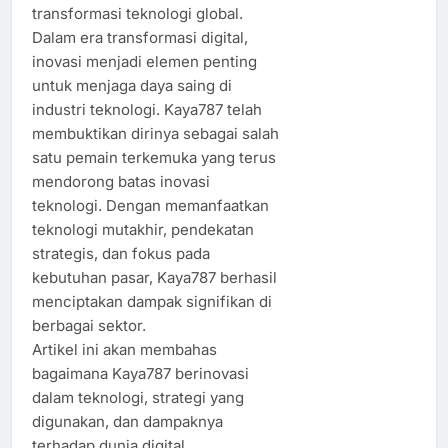
transformasi teknologi global.
Dalam era transformasi digital,
inovasi menjadi elemen penting
untuk menjaga daya saing di
industri teknologi. Kaya787 telah
membuktikan dirinya sebagai salah
satu pemain terkemuka yang terus
mendorong batas inovasi
teknologi. Dengan memanfaatkan
teknologi mutakhir, pendekatan
strategis, dan fokus pada
kebutuhan pasar, Kaya787 berhasil
menciptakan dampak signifikan di
berbagai sektor.
Artikel ini akan membahas
bagaimana Kaya787 berinovasi
dalam teknologi, strategi yang
digunakan, dan dampaknya
terhadap dunia digital.