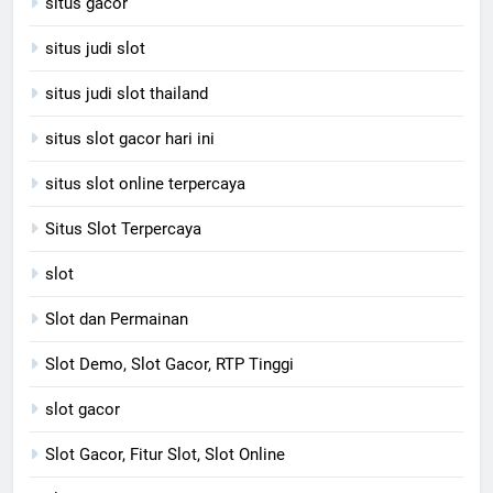
situs gacor
situs judi slot
situs judi slot thailand
situs slot gacor hari ini
situs slot online terpercaya
Situs Slot Terpercaya
slot
Slot dan Permainan
Slot Demo, Slot Gacor, RTP Tinggi
slot gacor
Slot Gacor, Fitur Slot, Slot Online