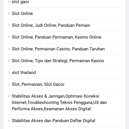
slot gaor
Slot Online
Slot Online, Judi Online, Panduan Pemain
Slot Online, Panduan Permainan, Kasino Online
Slot Online, Permainan Casino, Panduan Taruhan
Slot Online, Tips dan Strategi, Permainan Kasino
slot thailand
Slot, Permainan, Slot Gacor
Stabilitas Akses & Jaringan,Optimasi Koneksi
Internet,Troubleshooting Teknis Pengguna,UX dan
Performa Akses,Keamanan Akses Digital
Stabilitas Akses dan Panduan Daftar Digital