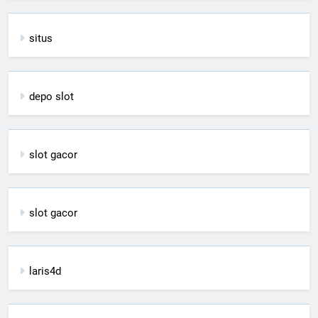
situs
depo slot
slot gacor
slot gacor
laris4d