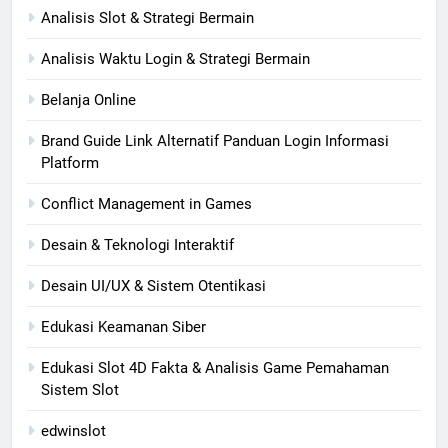
Analisis Slot & Strategi Bermain
Analisis Waktu Login & Strategi Bermain
Belanja Online
Brand Guide Link Alternatif Panduan Login Informasi
Platform
Conflict Management in Games
Desain & Teknologi Interaktif
Desain UI/UX & Sistem Otentikasi
Edukasi Keamanan Siber
Edukasi Slot 4D Fakta & Analisis Game Pemahaman
Sistem Slot
edwinslot