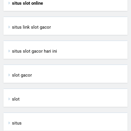
situs slot online
situs link slot gacor
situs slot gacor hari ini
slot gacor
slot
situs