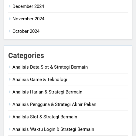
December 2024
November 2024
October 2024
Categories
Analisis Data Slot & Strategi Bermain
Analisis Game & Teknologi
Analisis Harian & Strategi Bermain
Analisis Pengguna & Strategi Akhir Pekan
Analisis Slot & Strategi Bermain
Analisis Waktu Login & Strategi Bermain