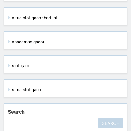
situs slot gacor hari ini
spaceman gacor
slot gacor
situs slot gacor
Search
SEARCH