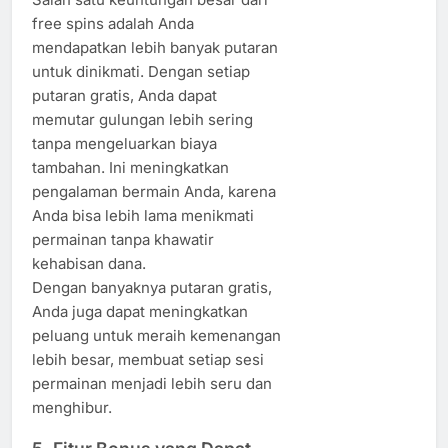
free spins adalah Anda
mendapatkan lebih banyak putaran
untuk dinikmati. Dengan setiap
putaran gratis, Anda dapat
memutar gulungan lebih sering
tanpa mengeluarkan biaya
tambahan. Ini meningkatkan
pengalaman bermain Anda, karena
Anda bisa lebih lama menikmati
permainan tanpa khawatir
kehabisan dana.
Dengan banyaknya putaran gratis,
Anda juga dapat meningkatkan
peluang untuk meraih kemenangan
lebih besar, membuat setiap sesi
permainan menjadi lebih seru dan
menghibur.