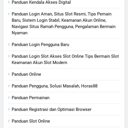
Panduan Kendala Akses Digital
Panduan Login Aman, Situs Slot Resmi, Tips Pemain
Baru, Sistem Login Stabil, Keamanan Akun Online,
Navigasi Situs Ramah Pengguna, Pengalaman Bermain
Nyaman
Panduan Login Pengguna Baru
Panduan Login Slot Akses Slot Online Tips Bermain Slot
Keamanan Akun Slot Modern
Panduan Online
Panduan Pengguna, Solusi Masalah, Horas88
Panduan Permainan
Panduan Registrasi dan Optimasi Browser
Panduan Slot Online