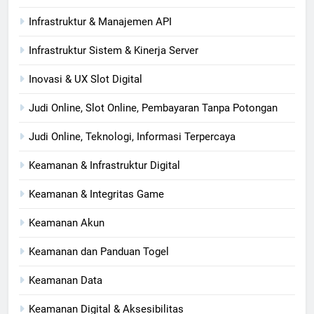
Infrastruktur & Manajemen API
Infrastruktur Sistem & Kinerja Server
Inovasi & UX Slot Digital
Judi Online, Slot Online, Pembayaran Tanpa Potongan
Judi Online, Teknologi, Informasi Terpercaya
Keamanan & Infrastruktur Digital
Keamanan & Integritas Game
Keamanan Akun
Keamanan dan Panduan Togel
Keamanan Data
Keamanan Digital & Aksesibilitas