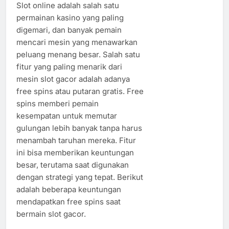
Slot online adalah salah satu
permainan kasino yang paling
digemari, dan banyak pemain
mencari mesin yang menawarkan
peluang menang besar. Salah satu
fitur yang paling menarik dari
mesin slot gacor adalah adanya
free spins atau putaran gratis. Free
spins memberi pemain
kesempatan untuk memutar
gulungan lebih banyak tanpa harus
menambah taruhan mereka. Fitur
ini bisa memberikan keuntungan
besar, terutama saat digunakan
dengan strategi yang tepat. Berikut
adalah beberapa keuntungan
mendapatkan free spins saat
bermain slot gacor.