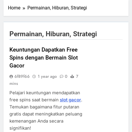
Home
Permainan, Hiburan, Strategi
Permainan, Hiburan, Strategi
Keuntungan Dapatkan Free
Spins dengan Bermain Slot
Gacor
6f89f66
1 year ago
0
7
mins
Pelajari keuntungan mendapatkan
free spins saat bermain
slot gacor
.
Temukan bagaimana fitur putaran
gratis dapat meningkatkan peluang
kemenangan Anda secara
signifikan!