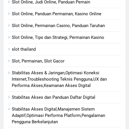
Slot Online, Judi Online, Panduan Pemain
Slot Online, Panduan Permainan, Kasino Online
Slot Online, Permainan Casino, Panduan Taruhan
Slot Online, Tips dan Strategi, Permainan Kasino
slot thailand
Slot, Permainan, Slot Gacor
Stabilitas Akses & Jaringan,Optimasi Koneksi
Internet,Troubleshooting Teknis Pengguna,UX dan
Performa Akses,Keamanan Akses Digital
Stabilitas Akses dan Panduan Daftar Digital
Stabilitas Akses Digital,Manajemen Sistem
Adaptif,Optimasi Performa Platform,Pengalaman
Pengguna Berkelanjutan