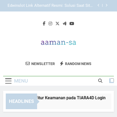
Skip
Panduan Lengkap EDWINSLOT Login untuk Akses
to
Akun yang Lebih Stabil
content
Tips Login Edwinslot agar Akun Tetap Aman
Digunakan dengan Kebiasaan Akses yang Tepat
Cara Memahami Fitur Keamanan pada TIARA4D
Login
Edwinslot Link Alternatif Resmi: Solusi Saat Situs
Utama Tidak Bisa Dibuka
Panduan Lengkap EDWINSLOT Login untuk Akses
Akun yang Lebih Stabil
Aaman SA
Dapatkan Solusi Keamanan Terkini Dari
Tips Login Edwinslot agar Akun Tetap Aman
NEWSLETTER
RANDOM NEWS
Digunakan dengan Kebiasaan Akses yang Tepat
Aaman SA. Teknologi Untuk Melindungi
Bisnis Dan Rumah Anda.
MENU
ra Memahami Fitur Keamanan pada TIARA4D Login
Edw
HEADLINES
Month Ago
1 M