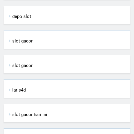
depo slot
slot gacor
slot gacor
laris4d
slot gacor hari ini