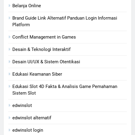
Belanja Online
Brand Guide Link Alternatif Panduan Login Informasi
Platform
Conflict Management in Games
Desain & Teknologi Interaktif
Desain UI/UX & Sistem Otentikasi
Edukasi Keamanan Siber
Edukasi Slot 4D Fakta & Analisis Game Pemahaman
Sistem Slot
edwinslot
edwinslot alternatif
edwinslot login