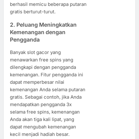
berhasil memicu beberapa putaran
gratis berturut-turut.
2.
Peluang Meningkatkan
Kemenangan dengan
Pengganda
Banyak slot gacor yang
menawarkan free spins yang
dilengkapi dengan pengganda
kemenangan. Fitur pengganda ini
dapat memperbesar nilai
kemenangan Anda selama putaran
gratis. Sebagai contoh, jika Anda
mendapatkan pengganda 3x
selama free spins, kemenangan
Anda akan tiga kali lipat, yang
dapat mengubah kemenangan
kecil menjadi hadiah besar.