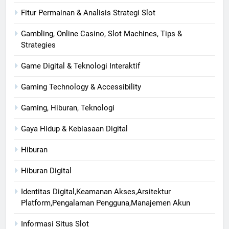
Fitur Permainan & Analisis Strategi Slot
Gambling, Online Casino, Slot Machines, Tips &
Strategies
Game Digital & Teknologi Interaktif
Gaming Technology & Accessibility
Gaming, Hiburan, Teknologi
Gaya Hidup & Kebiasaan Digital
Hiburan
Hiburan Digital
Identitas Digital,Keamanan Akses,Arsitektur
Platform,Pengalaman Pengguna,Manajemen Akun
Informasi Situs Slot