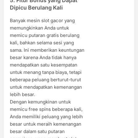
5.
Fitur Bonus yang Dapat
Dipicu Berulang Kali
Banyak mesin slot gacor yang
memungkinkan Anda untuk
memicu putaran gratis berulang
kali, bahkan selama sesi yang
sama. Ini memberikan keuntungan
besar karena Anda tidak hanya
mendapatkan satu kesempatan
untuk menang tanpa biaya, tetapi
beberapa peluang berturut-turut
untuk mendapatkan kemenangan
lebih besar.
Dengan kemungkinan untuk
memicu free spins beberapa kali,
Anda memiliki peluang yang lebih
besar untuk meraih kemenangan
besar dalam satu putaran