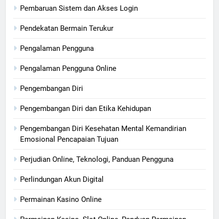
Pembaruan Sistem dan Akses Login
Pendekatan Bermain Terukur
Pengalaman Pengguna
Pengalaman Pengguna Online
Pengembangan Diri
Pengembangan Diri dan Etika Kehidupan
Pengembangan Diri Kesehatan Mental Kemandirian
Emosional Pencapaian Tujuan
Perjudian Online, Teknologi, Panduan Pengguna
Perlindungan Akun Digital
Permainan Kasino Online