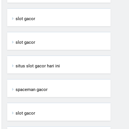
slot gacor
slot gacor
situs slot gacor hari ini
spaceman gacor
slot gacor