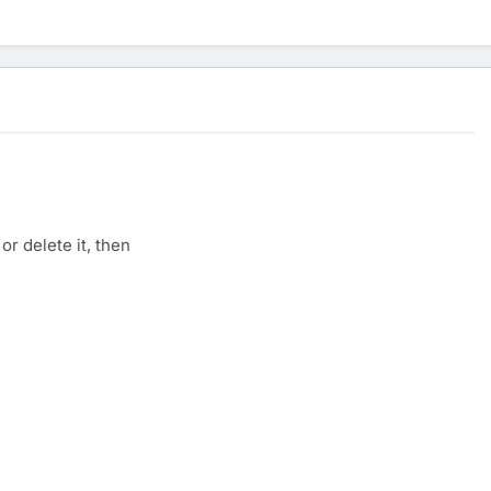
or delete it, then