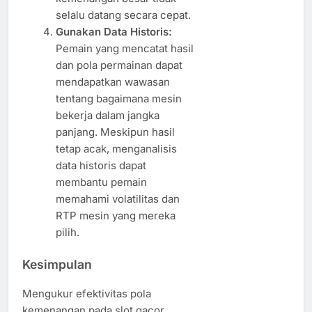
selalu datang secara cepat.
Gunakan Data Historis:
Pemain yang mencatat hasil
dan pola permainan dapat
mendapatkan wawasan
tentang bagaimana mesin
bekerja dalam jangka
panjang. Meskipun hasil
tetap acak, menganalisis
data historis dapat
membantu pemain
memahami volatilitas dan
RTP mesin yang mereka
pilih.
Kesimpulan
Mengukur efektivitas pola
kemenangan pada slot gacor