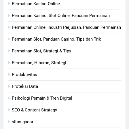
Permainan Kasino Online
Permainan Kasino, Slot Online, Panduan Permainan
Permainan Online, Industri Perjudian, Panduan Permainan
Permainan Slot, Panduan Casino, Tips dan Trik
Permainan Slot, Strategi & Tips
Permainan, Hiburan, Strategi
Produktivitas
Proteksi Data
Psikologi Pemain & Tren Digital
SEO & Content Strategy
situs gacor