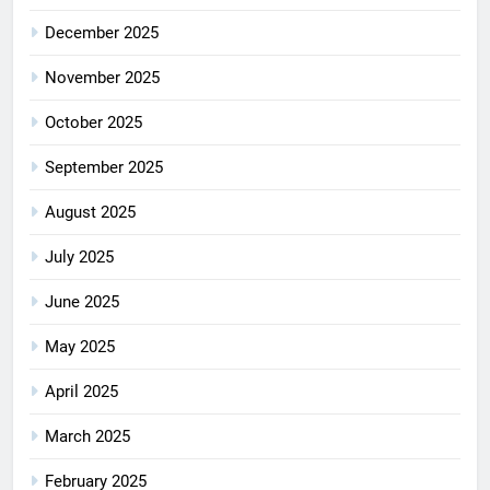
December 2025
November 2025
October 2025
September 2025
August 2025
July 2025
June 2025
May 2025
April 2025
March 2025
February 2025