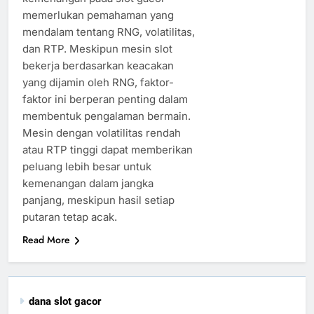
memerlukan pemahaman yang
mendalam tentang RNG, volatilitas,
dan RTP. Meskipun mesin slot
bekerja berdasarkan keacakan
yang dijamin oleh RNG, faktor-
faktor ini berperan penting dalam
membentuk pengalaman bermain.
Mesin dengan volatilitas rendah
atau RTP tinggi dapat memberikan
peluang lebih besar untuk
kemenangan dalam jangka
panjang, meskipun hasil setiap
putaran tetap acak.
Read More
dana slot gacor