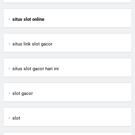
situs slot online
situs link slot gacor
situs slot gacor hari ini
slot gacor
slot