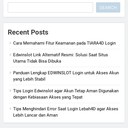
SEARCH
Recent Posts
Cara Memahami Fitur Keamanan pada TIARA4D Login
Edwinslot Link Alternatif Resmi: Solusi Saat Situs
Utama Tidak Bisa Dibuka
Panduan Lengkap EDWINSLOT Login untuk Akses Akun
yang Lebih Stabil
Tips Login Edwinslot agar Akun Tetap Aman Digunakan
dengan Kebiasaan Akses yang Tepat
Tips Menghindari Error Saat Login Lebah4D agar Akses
Lebih Lancar dan Aman