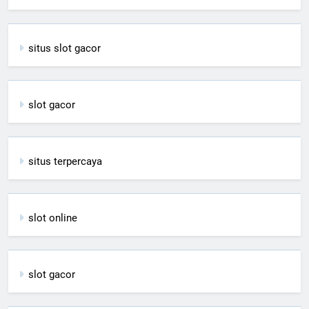
situs slot gacor
slot gacor
situs terpercaya
slot online
slot gacor