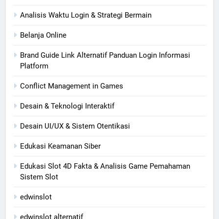
Analisis Waktu Login & Strategi Bermain
Belanja Online
Brand Guide Link Alternatif Panduan Login Informasi
Platform
Conflict Management in Games
Desain & Teknologi Interaktif
Desain UI/UX & Sistem Otentikasi
Edukasi Keamanan Siber
Edukasi Slot 4D Fakta & Analisis Game Pemahaman
Sistem Slot
edwinslot
edwinslot alternatif