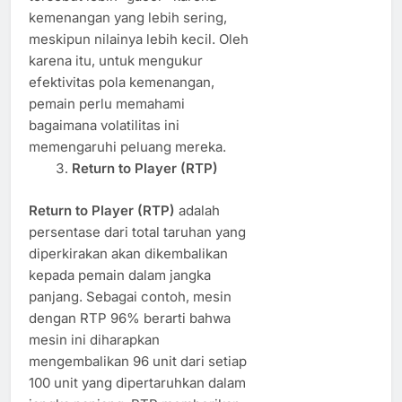
kemenangan yang lebih sering,
meskipun nilainya lebih kecil. Oleh
karena itu, untuk mengukur
efektivitas pola kemenangan,
pemain perlu memahami
bagaimana volatilitas ini
memengaruhi peluang mereka.
Return to Player (RTP)
Return to Player (RTP)
adalah
persentase dari total taruhan yang
diperkirakan akan dikembalikan
kepada pemain dalam jangka
panjang. Sebagai contoh, mesin
dengan RTP 96% berarti bahwa
mesin ini diharapkan
mengembalikan 96 unit dari setiap
100 unit yang dipertaruhkan dalam