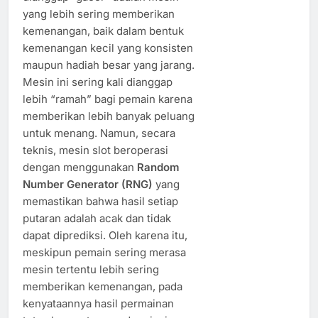
yang lebih sering memberikan
kemenangan, baik dalam bentuk
kemenangan kecil yang konsisten
maupun hadiah besar yang jarang.
Mesin ini sering kali dianggap
lebih “ramah” bagi pemain karena
memberikan lebih banyak peluang
untuk menang. Namun, secara
teknis, mesin slot beroperasi
dengan menggunakan
Random
Number Generator (RNG)
yang
memastikan bahwa hasil setiap
putaran adalah acak dan tidak
dapat diprediksi. Oleh karena itu,
meskipun pemain sering merasa
mesin tertentu lebih sering
memberikan kemenangan, pada
kenyataannya hasil permainan