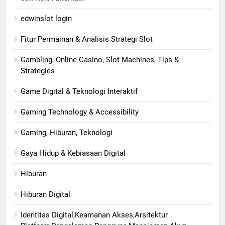
edwinslot login
Fitur Permainan & Analisis Strategi Slot
Gambling, Online Casino, Slot Machines, Tips &
Strategies
Game Digital & Teknologi Interaktif
Gaming Technology & Accessibility
Gaming, Hiburan, Teknologi
Gaya Hidup & Kebiasaan Digital
Hiburan
Hiburan Digital
Identitas Digital,Keamanan Akses,Arsitektur