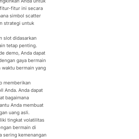
gkinkan Anda untuk
ur-fitur ini secara
ana simbol scatter
 strategi untuk
 slot didasarkan
in tetap penting.
de demo, Anda dapat
dengan gaya bermain
n waktu bermain yang
o memberikan
ll Anda. Anda dapat
at bagaimana
bantu Anda membuat
gan uang asli.
ki tingkat volatilitas
engan bermain di
a sering kemenangan