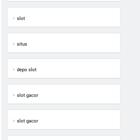
slot
situs
depo slot
slot gacor
slot gacor