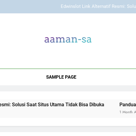
Edwinslot Link Alternatif Resmi: Sol
Panduan Lengkap EDWINSLOT Login
Tips Login Edwinslot agar Akun Tetap Aman Digunak
Cara Memahami
man SA
Edwinslot Link Alternatif Resmi: Sol
Solusi Keamanan Terkini Dari Aaman SA. Teknologi Untuk Meli
Panduan Lengkap EDWINSLOT Login
SAMPLE PAGE
Tips Login Edwinslot agar Akun Tetap Aman Digunak
 Saat Situs Utama Tidak Bisa Dibuka
Panduan Lengkap ED
1 Month Ago