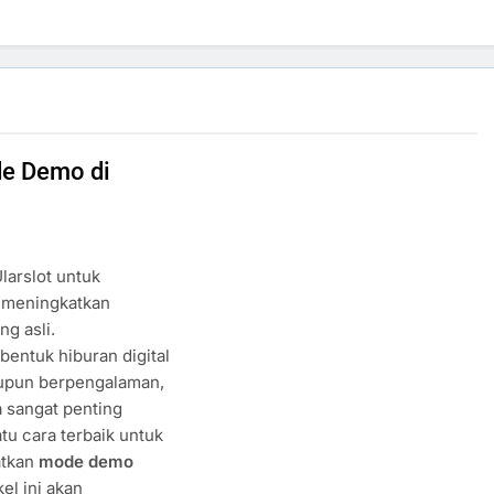
e Demo di
larslot untuk
 meningkatkan
g asli.
bentuk hiburan digital
aupun berpengalaman,
 sangat penting
u cara terbaik untuk
atkan
mode demo
ikel ini akan