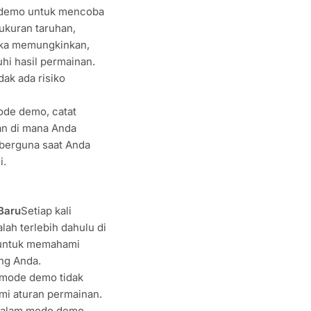
demo untuk mencoba
 ukuran taruhan,
jika memungkinkan,
hi hasil permainan.
ak ada risiko
ode demo, catat
an di mana Anda
 berguna saat Anda
i.
Baru
Setiap kali
ah terlebih dahulu di
 untuk memahami
ng Anda.
mode demo tidak
mi aturan permainan.
 dalam mode demo