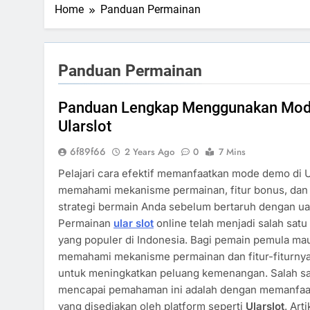
Home
Panduan Permainan
Panduan Permainan
Panduan Lengkap Menggunakan Mod
Ularslot
6f89f66
2 Years Ago
0
7 Mins
Pelajari cara efektif memanfaatkan mode demo di U
memahami mekanisme permainan, fitur bonus, dan
strategi bermain Anda sebelum bertaruh dengan uan
Permainan
ular slot
online telah menjadi salah satu 
yang populer di Indonesia. Bagi pemain pemula m
memahami mekanisme permainan dan fitur-fiturnya
untuk meningkatkan peluang kemenangan. Salah sat
mencapai pemahaman ini adalah dengan memanfa
yang disediakan oleh platform seperti
Ularslot
. Art