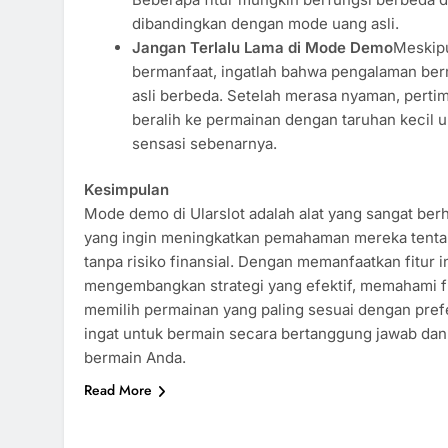
dibandingkan dengan mode uang asli.
Jangan Terlalu Lama di Mode Demo
Meskip
bermanfaat, ingatlah bahwa pengalaman be
asli berbeda. Setelah merasa nyaman, perti
beralih ke permainan dengan taruhan kecil 
sensasi sebenarnya.
Kesimpulan
Mode demo di Ularslot adalah alat yang sangat ber
yang ingin meningkatkan pemahaman mereka tenta
tanpa risiko finansial. Dengan memanfaatkan fitur i
mengembangkan strategi yang efektif, memahami fi
memilih permainan yang paling sesuai dengan pref
ingat untuk bermain secara bertanggung jawab dan
bermain Anda.
Read More