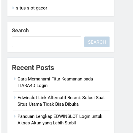
situs slot gacor
Search
SEARCH
Recent Posts
Cara Memahami Fitur Keamanan pada
TIARA4D Login
Edwinslot Link Alternatif Resmi: Solusi Saat
Situs Utama Tidak Bisa Dibuka
Panduan Lengkap EDWINSLOT Login untuk
Akses Akun yang Lebih Stabil