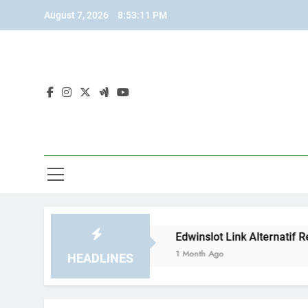
Skip
August 7, 2026
8:53:12 PM
to
content
Aa
Dapatkan 
 TIARA4D Login
Edwinslot Link Alternatif Resmi: Solusi
1 Month Ago
HEADLINES