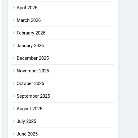
April 2026
March 2026
February 2026
January 2026
December 2025
November 2025
October 2025
September 2025
August 2025
July 2025
June 2025