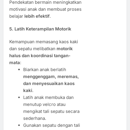
Pendekatan bermain meningkatkan
motivasi anak dan membuat proses
belajar
lebih efektif
.
5. Latih Keterampilan Motorik
Kemampuan memasang kaos kaki
dan sepatu melibatkan
motorik
halus dan koordinasi tangan-
mata
:
Biarkan anak berlatih
menggenggam, meremas,
dan menyesuaikan kaos
kaki
.
Latih anak membuka dan
menutup velcro atau
mengikat tali sepatu secara
sederhana.
Gunakan sepatu dengan tali