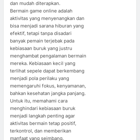
dan mudah diterapkan.
Bermain game online adalah
aktivitas yang menyenangkan dan
bisa menjadi sarana hiburan yang
efektif, tetapi tanpa disadari
banyak pemain terjebak pada
kebiasaan buruk yang justru
menghambat pengalaman bermain
mereka. Kebiasaan kecil yang
terlihat sepele dapat berkembang
menjadi pola perilaku yang
memengaruhi fokus, kenyamanan,
bahkan kesehatan jangka panjang.
Untuk itu, memahami cara
menghindari kebiasaan buruk
menjadi langkah penting agar
aktivitas bermain tetap positif,
terkontrol, dan memberikan
manfaat yang seimbang.