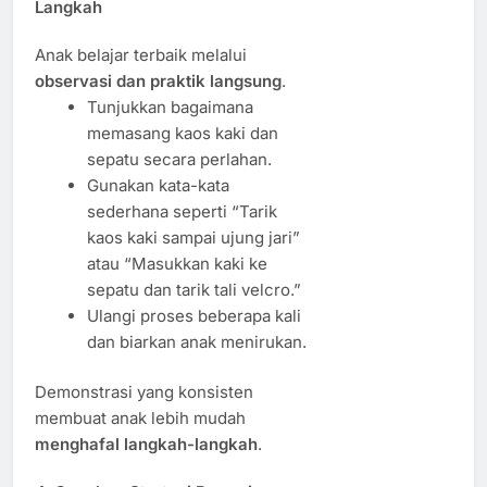
Langkah
Anak belajar terbaik melalui
observasi dan praktik langsung
.
Tunjukkan bagaimana
memasang kaos kaki dan
sepatu secara perlahan.
Gunakan kata-kata
sederhana seperti “Tarik
kaos kaki sampai ujung jari”
atau “Masukkan kaki ke
sepatu dan tarik tali velcro.”
Ulangi proses beberapa kali
dan biarkan anak menirukan.
Demonstrasi yang konsisten
membuat anak lebih mudah
menghafal langkah-langkah
.