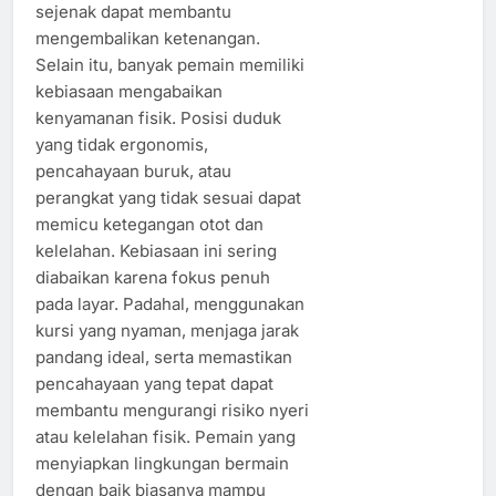
sejenak dapat membantu
mengembalikan ketenangan.
Selain itu, banyak pemain memiliki
kebiasaan mengabaikan
kenyamanan fisik. Posisi duduk
yang tidak ergonomis,
pencahayaan buruk, atau
perangkat yang tidak sesuai dapat
memicu ketegangan otot dan
kelelahan. Kebiasaan ini sering
diabaikan karena fokus penuh
pada layar. Padahal, menggunakan
kursi yang nyaman, menjaga jarak
pandang ideal, serta memastikan
pencahayaan yang tepat dapat
membantu mengurangi risiko nyeri
atau kelelahan fisik. Pemain yang
menyiapkan lingkungan bermain
dengan baik biasanya mampu