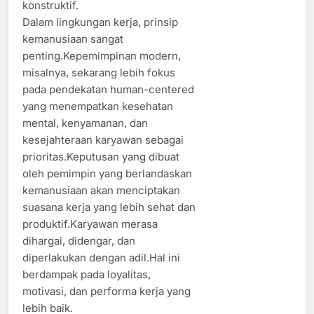
konstruktif.
Dalam lingkungan kerja, prinsip
kemanusiaan sangat
penting.Kepemimpinan modern,
misalnya, sekarang lebih fokus
pada pendekatan human-centered
yang menempatkan kesehatan
mental, kenyamanan, dan
kesejahteraan karyawan sebagai
prioritas.Keputusan yang dibuat
oleh pemimpin yang berlandaskan
kemanusiaan akan menciptakan
suasana kerja yang lebih sehat dan
produktif.Karyawan merasa
dihargai, didengar, dan
diperlakukan dengan adil.Hal ini
berdampak pada loyalitas,
motivasi, dan performa kerja yang
lebih baik.