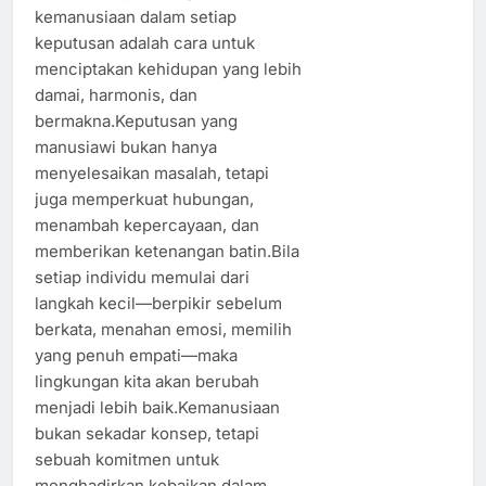
kemanusiaan dalam setiap
keputusan adalah cara untuk
menciptakan kehidupan yang lebih
damai, harmonis, dan
bermakna.Keputusan yang
manusiawi bukan hanya
menyelesaikan masalah, tetapi
juga memperkuat hubungan,
menambah kepercayaan, dan
memberikan ketenangan batin.Bila
setiap individu memulai dari
langkah kecil—berpikir sebelum
berkata, menahan emosi, memilih
yang penuh empati—maka
lingkungan kita akan berubah
menjadi lebih baik.Kemanusiaan
bukan sekadar konsep, tetapi
sebuah komitmen untuk
menghadirkan kebaikan dalam