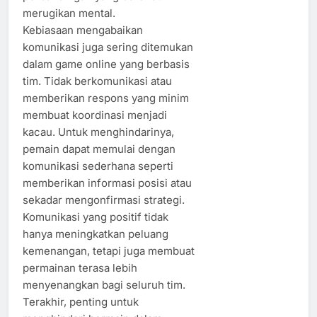
merugikan mental.
Kebiasaan mengabaikan
komunikasi juga sering ditemukan
dalam game online yang berbasis
tim. Tidak berkomunikasi atau
memberikan respons yang minim
membuat koordinasi menjadi
kacau. Untuk menghindarinya,
pemain dapat memulai dengan
komunikasi sederhana seperti
memberikan informasi posisi atau
sekadar mengonfirmasi strategi.
Komunikasi yang positif tidak
hanya meningkatkan peluang
kemenangan, tetapi juga membuat
permainan terasa lebih
menyenangkan bagi seluruh tim.
Terakhir, penting untuk