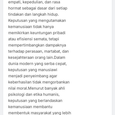
empati, kepedulian, dan rasa
hormat sebagai dasar dari setiap
tindakan dan langkah hidup.
Keputusan yang mengutamakan
kemanusiaan tidak hanya
memikirkan keuntungan pribadi
atau efisiensi semata, tetapi
mempertimbangkan dampaknya
terhadap perasaan, martabat, dan
kesejahteraan orang lain.Dalam
dunia modern yang serba cepat,
keputusan yang manusiawi
menjadi penyeimbang agar
keberhasilan tidak mengorbankan
nilai moral.Menurut banyak ahli
psikologi dan etika humanis,
keputusan yang berlandaskan
kemanusiaan membantu
membentuk masyarakat yang lebih