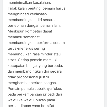
meminimalkan kesalahan.
Tidak kalah penting, pemain harus
menghindari kebiasaan
membandingkan diri secara
berlebihan dengan pemain lain.
Meskipun kompetisi dapat
memacu semangat,
membandingkan performa secara
terus-menerus sering
memunculkan rasa minder atau
stres. Setiap pemain memiliki
kecepatan belajar yang berbeda,
dan membandingkan diri secara
tidak proporsional justru
menghambat perkembangan.
Pemain pemula sebaiknya fokus
pada perkembangan pribadi dari
waktu ke waktu, bukan pada
perbandingan yang bersifat