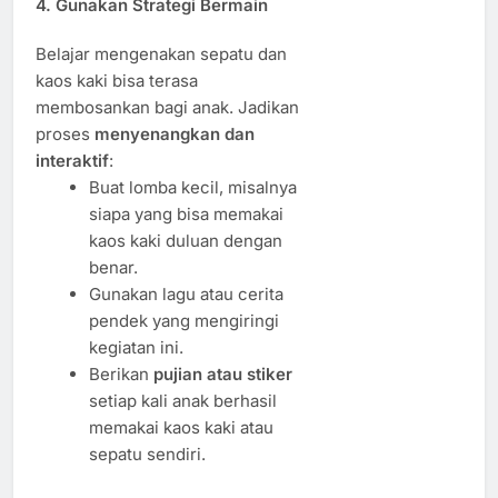
4. Gunakan Strategi Bermain
Belajar mengenakan sepatu dan
kaos kaki bisa terasa
membosankan bagi anak. Jadikan
proses
menyenangkan dan
interaktif
:
Buat lomba kecil, misalnya
siapa yang bisa memakai
kaos kaki duluan dengan
benar.
Gunakan lagu atau cerita
pendek yang mengiringi
kegiatan ini.
Berikan
pujian atau stiker
setiap kali anak berhasil
memakai kaos kaki atau
sepatu sendiri.