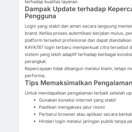
terhadap kualitas layanan.
Dampak Update terhadap Keperc
Pengguna
Login yang stabil dan aman secara langsung meme
brand. Ketika proses autentikasi berjalan mulus, 
platform tersebut profesional dan dapat diandalkan
KAYA787 login terbaru memperkuat citra tersebut
sistem yang lebih adaptif terhadap berbagai kondisi
perangkat.
Kepercayaan tidak dibangun melalui klaim, tetapi me
performa.
Tips Memaksimalkan Pengalaman
Untuk mendapatkan pengalaman terbaik setelah up
Gunakan koneksi internet yang stabil
Pastikan mengakses jalur resmi
Perbarui browser atau aplikasi secara berkal
Hindari login melalui jaringan publik tanpa 