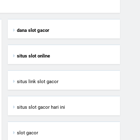
dana slot gacor
situs slot online
situs link slot gacor
situs slot gacor hari ini
slot gacor