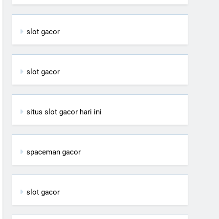
slot gacor
slot gacor
situs slot gacor hari ini
spaceman gacor
slot gacor