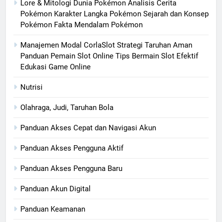
Lore & Mitologi Dunia Pokémon Analisis Cerita
Pokémon Karakter Langka Pokémon Sejarah dan Konsep
Pokémon Fakta Mendalam Pokémon
Manajemen Modal CorlaSlot Strategi Taruhan Aman
Panduan Pemain Slot Online Tips Bermain Slot Efektif
Edukasi Game Online
Nutrisi
Olahraga, Judi, Taruhan Bola
Panduan Akses Cepat dan Navigasi Akun
Panduan Akses Pengguna Aktif
Panduan Akses Pengguna Baru
Panduan Akun Digital
Panduan Keamanan