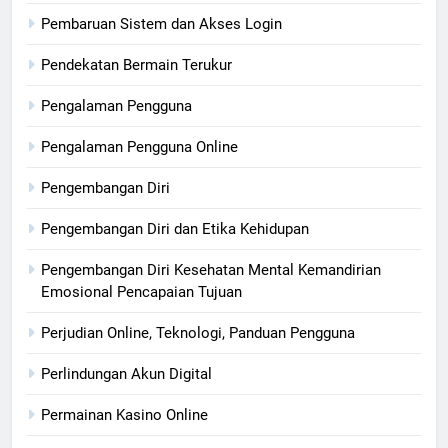
Pembaruan Sistem dan Akses Login
Pendekatan Bermain Terukur
Pengalaman Pengguna
Pengalaman Pengguna Online
Pengembangan Diri
Pengembangan Diri dan Etika Kehidupan
Pengembangan Diri Kesehatan Mental Kemandirian
Emosional Pencapaian Tujuan
Perjudian Online, Teknologi, Panduan Pengguna
Perlindungan Akun Digital
Permainan Kasino Online