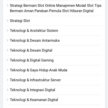
Strategi Bermain Slot Online Manajemen Modal Slot Tips
Bermain Aman Panduan Pemula Slot Hiburan Digital
Strategi Slot
Teknologi & Arsitektur Sistem
Teknologi & Desain Antarmuka
Teknologi & Desain Digital
Teknologi & Digital Gaming
Teknologi & Gaya Hidup Anak Muda
Teknologi & Infrastruktur Server
Teknologi & Integrasi Digital
Teknologi & Keamanan Digital