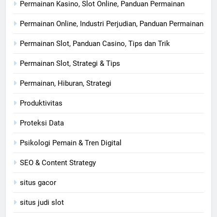
Permainan Kasino, Slot Online, Panduan Permainan
Permainan Online, Industri Perjudian, Panduan Permainan
Permainan Slot, Panduan Casino, Tips dan Trik
Permainan Slot, Strategi & Tips
Permainan, Hiburan, Strategi
Produktivitas
Proteksi Data
Psikologi Pemain & Tren Digital
SEO & Content Strategy
situs gacor
situs judi slot