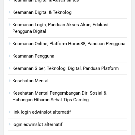
Keamanan Digital & Teknologi
Keamanan Login, Panduan Akses Akun, Edukasi
Pengguna Digital
Keamanan Online, Platform Horas88, Panduan Pengguna
Keamanan Pengguna
Keamanan Siber, Teknologi Digital, Panduan Platform
Kesehatan Mental
Kesehatan Mental Pengembangan Diri Sosial &
Hubungan Hiburan Sehat Tips Gaming
link login edwinslot alternatif
login edwinslot alternatif