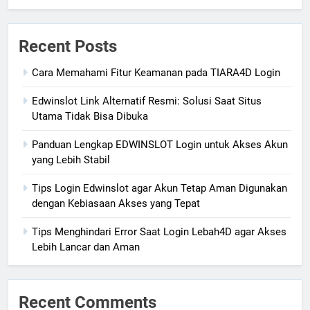
Recent Posts
Cara Memahami Fitur Keamanan pada TIARA4D Login
Edwinslot Link Alternatif Resmi: Solusi Saat Situs
Utama Tidak Bisa Dibuka
Panduan Lengkap EDWINSLOT Login untuk Akses Akun
yang Lebih Stabil
Tips Login Edwinslot agar Akun Tetap Aman Digunakan
dengan Kebiasaan Akses yang Tepat
Tips Menghindari Error Saat Login Lebah4D agar Akses
Lebih Lancar dan Aman
Recent Comments