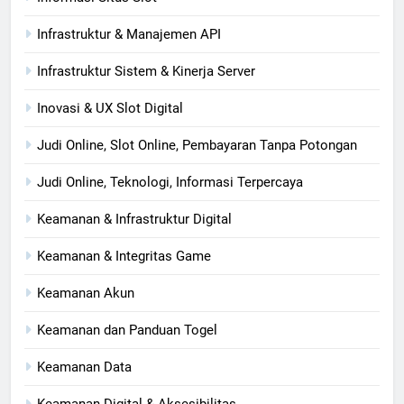
Infrastruktur & Manajemen API
Infrastruktur Sistem & Kinerja Server
Inovasi & UX Slot Digital
Judi Online, Slot Online, Pembayaran Tanpa Potongan
Judi Online, Teknologi, Informasi Terpercaya
Keamanan & Infrastruktur Digital
Keamanan & Integritas Game
Keamanan Akun
Keamanan dan Panduan Togel
Keamanan Data
Keamanan Digital & Aksesibilitas