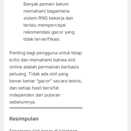
Banyak pemain belum
memahami bagaimana
sistem RNG bekerja dan
terlalu mempercayai
rekomendasi gacor yang
tidak terverifikasi.
Penting bagi pengguna untuk tetap
kritis dan memahami bahwa slot
online adalah permainan berbasis
peluang. Tidak ada slot yang
benar-benar “gacor” secara teknis,
dan setiap hasil bersifat
independen dari putaran
sebelumnya.
Kesimpulan
Fenomena slot gacor di kalangan