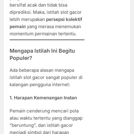
bersifat acak dan tidak bisa
diprediksi. Maka, istilah slot gacor
lebih merupakan
persepsi kolektif
pemain
yang merasa menemukan
momentum permainan tertentu.
Mengapa Istilah Ini Begitu
Populer?
Ada beberapa alasan mengapa
istilah slot gacor sangat populer di
kalangan pengguna internet:
1.
Harapan Kemenangan Instan
Pemain cenderung mencari pola
atau waktu tertentu yang dianggap
“beruntung”, dan istilah gacor
menjadi simbol dari harapan