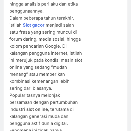
hingga analisis perilaku dan etika
penggunaannya.
Dalam beberapa tahun terakhir,
istilah
Slot gacor
menjadi salah
satu frasa yang sering muncul di
forum daring, media sosial, hingga
kolom pencarian Google. Di
kalangan pengguna internet, istilah
ini merujuk pada kondisi mesin slot
online yang sedang “mudah
menang” atau memberikan
kombinasi kemenangan lebih
sering dari biasanya.
Popularitasnya melonjak
bersamaan dengan pertumbuhan
industri
slot online
, terutama di
kalangan generasi muda dan
pengguna aktif dunia digital.
Fenomena ini tidak hanya