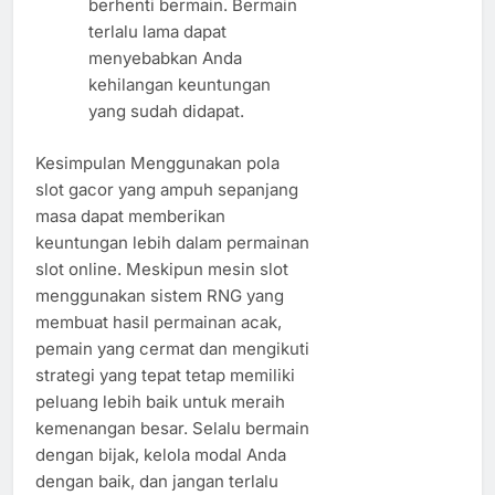
berhenti bermain. Bermain
terlalu lama dapat
menyebabkan Anda
kehilangan keuntungan
yang sudah didapat.
Kesimpulan Menggunakan pola
slot gacor yang ampuh sepanjang
masa dapat memberikan
keuntungan lebih dalam permainan
slot online. Meskipun mesin slot
menggunakan sistem RNG yang
membuat hasil permainan acak,
pemain yang cermat dan mengikuti
strategi yang tepat tetap memiliki
peluang lebih baik untuk meraih
kemenangan besar. Selalu bermain
dengan bijak, kelola modal Anda
dengan baik, dan jangan terlalu