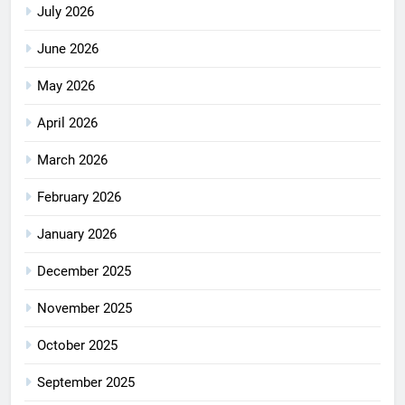
July 2026
June 2026
May 2026
April 2026
March 2026
February 2026
January 2026
December 2025
November 2025
October 2025
September 2025