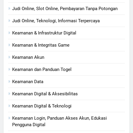
Judi Online, Slot Online, Pembayaran Tanpa Potongan
Judi Online, Teknologi, Informasi Terpercaya
Keamanan & Infrastruktur Digital
Keamanan & Integritas Game
Keamanan Akun
Keamanan dan Panduan Togel
Keamanan Data
Keamanan Digital & Aksesibilitas
Keamanan Digital & Teknologi
Keamanan Login, Panduan Akses Akun, Edukasi
Pengguna Digital