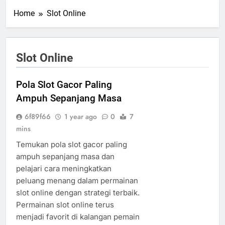
Home
Slot Online
Slot Online
Pola Slot Gacor Paling
Ampuh Sepanjang Masa
6f89f66
1 year ago
0
7
mins
Temukan pola slot gacor paling
ampuh sepanjang masa dan
pelajari cara meningkatkan
peluang menang dalam permainan
slot online dengan strategi terbaik.
Permainan slot online terus
menjadi favorit di kalangan pemain