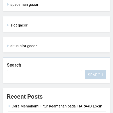
spaceman gacor
slot gacor
situs slot gacor
Search
SEARCH
Recent Posts
Cara Memahami Fitur Keamanan pada TIARA4D Login