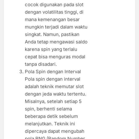
cocok digunakan pada slot
dengan volatilitas tinggi, di
mana kemenangan besar
mungkin terjadi dalam waktu
singkat. Namun, pastikan
Anda tetap mengawasi saldo
karena spin yang terlalu
cepat bisa menguras modal
tanpa disadari.
Pola Spin dengan Interval
Pola spin dengan interval
adalah teknik memutar slot
dengan jeda waktu tertentu.
Misalnya, setelah setiap 5
spin, berhenti selama
beberapa detik sebelum
melanjutkan. Teknik ini
dipercaya dapat mengubah
pola RNG (Random Number