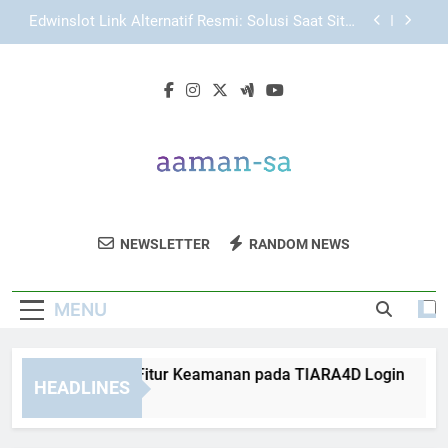
Skip
Panduan Lengkap EDWINSLOT Login untuk Akses
to
Akun yang Lebih Stabil
content
Tips Login Edwinslot agar Akun Tetap Aman
Digunakan dengan Kebiasaan Akses yang Tepat
Cara Memahami Fitur Keamanan pada TIARA4D
Login
Edwinslot Link Alternatif Resmi: Solusi Saat Situs
Utama Tidak Bisa Dibuka
Panduan Lengkap EDWINSLOT Login untuk Akses
Akun yang Lebih Stabil
Aaman SA
Dapatkan Solusi Keamanan Terkini Dari
Tips Login Edwinslot agar Akun Tetap Aman
NEWSLETTER
RANDOM NEWS
Digunakan dengan Kebiasaan Akses yang Tepat
Aaman SA. Teknologi Untuk Melindungi
Bisnis Dan Rumah Anda.
MENU
ara Memahami Fitur Keamanan pada TIARA4D Login
Ed
HEADLINES
 Weeks Ago
1 