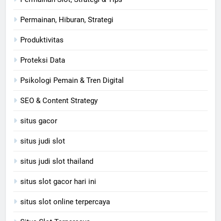
Permainan, Hiburan, Strategi
Produktivitas
Proteksi Data
Psikologi Pemain & Tren Digital
SEO & Content Strategy
situs gacor
situs judi slot
situs judi slot thailand
situs slot gacor hari ini
situs slot online terpercaya