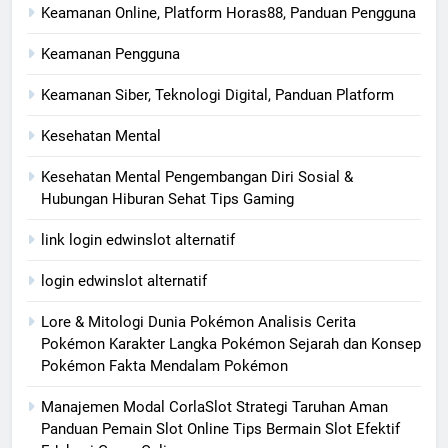
Keamanan Online, Platform Horas88, Panduan Pengguna
Keamanan Pengguna
Keamanan Siber, Teknologi Digital, Panduan Platform
Kesehatan Mental
Kesehatan Mental Pengembangan Diri Sosial &
Hubungan Hiburan Sehat Tips Gaming
link login edwinslot alternatif
login edwinslot alternatif
Lore & Mitologi Dunia Pokémon Analisis Cerita
Pokémon Karakter Langka Pokémon Sejarah dan Konsep
Pokémon Fakta Mendalam Pokémon
Manajemen Modal CorlaSlot Strategi Taruhan Aman
Panduan Pemain Slot Online Tips Bermain Slot Efektif