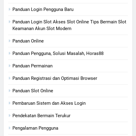
Panduan Login Pengguna Baru
Panduan Login Slot Akses Slot Online Tips Bermain Slot
Keamanan Akun Slot Modern
Panduan Online
Panduan Pengguna, Solusi Masalah, Horas88
Panduan Permainan
Panduan Registrasi dan Optimasi Browser
Panduan Slot Online
Pembaruan Sistem dan Akses Login
Pendekatan Bermain Terukur
Pengalaman Pengguna