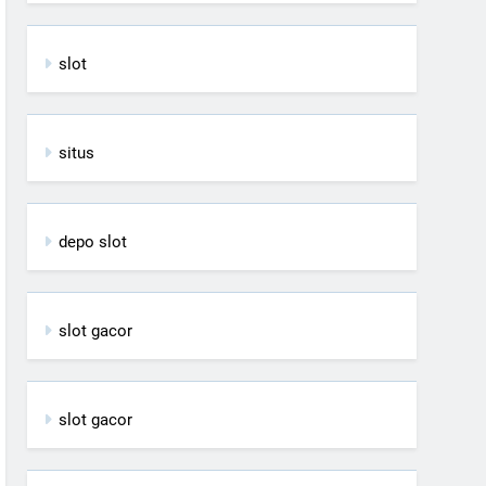
slot
situs
depo slot
slot gacor
slot gacor