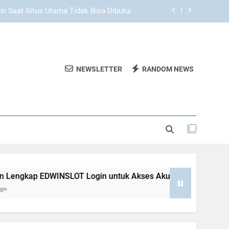
usi Saat Situs Utama Tidak Bisa Dibuka
 untuk Akses Akun yang Lebih Stabil
an dengan Kebiasaan Akses yang Tepat
NEWSLETTER
RANDOM NEWS
 Fitur Keamanan pada TIARA4D Login
usi Saat Situs Utama Tidak Bisa Dibuka
ndungi Bisnis Dan Rumah Anda.
 untuk Akses Akun yang Lebih Stabil
an dengan Kebiasaan Akses yang Tepat
WINSLOT Login untuk Akses Akun yang Lebih Stabil
Ti
2 M