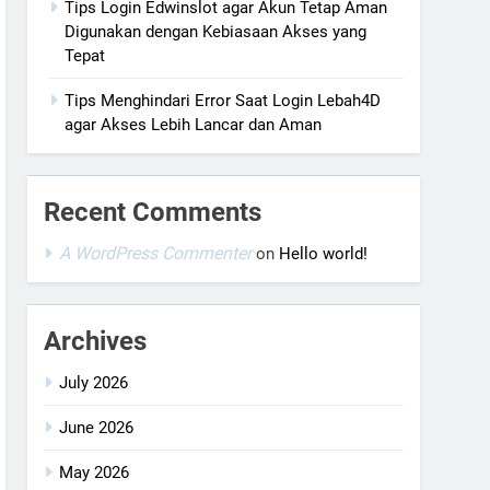
Tips Login Edwinslot agar Akun Tetap Aman
Digunakan dengan Kebiasaan Akses yang
Tepat
Tips Menghindari Error Saat Login Lebah4D
agar Akses Lebih Lancar dan Aman
Recent Comments
A WordPress Commenter
on
Hello world!
Archives
July 2026
June 2026
May 2026