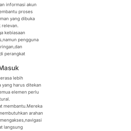
an informasi akun
membantu proses
aman yang dibuka
 relevan.
ga kebiasaan
es,namun pengguna
aringan,dan
di perangkat
 Masuk
erasa lebih
 yang harus ditekan
.Semua elemen perlu
ural.
gat membantu.Mereka
 membutuhkan arahan
g mengakses,navigasi
at langsung