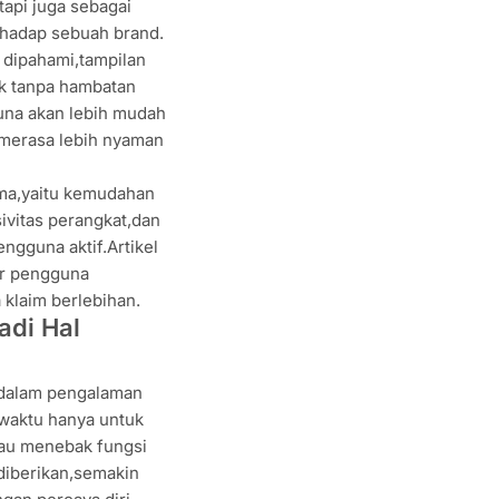
api juga sebagai
hadap sebuah brand.
dipahami,tampilan
k tanpa hambatan
guna akan lebih mudah
 merasa lebih nyaman
ama,yaitu kemudahan
ivitas perangkat,dan
gguna aktif.Artikel
ar pengguna
klaim berlebihan.
di Hal
 dalam pengalaman
 waktu hanya untuk
au menebak fungsi
diberikan,semakin