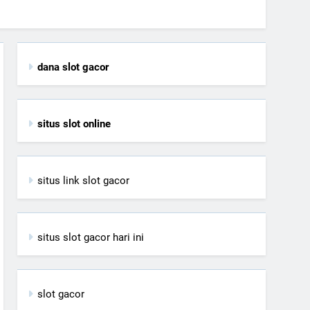
dana slot gacor
situs slot online
situs link slot gacor
situs slot gacor hari ini
slot gacor