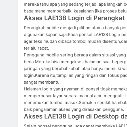
mereka tahu apa yang sedang terjadi,apa langkah b
bagaimana memperbaiki kesalahan jika proses belu
Akses LAE138 Login di Perangkat
Perangkat mobile menjadi pilihan utama banyak pe
digunakan kapan saja.Pada ponsel,LAE138 Login per
agar teks mudah dibaca,tombol mudah disentuh,dan
terlalu rapat.
Pengguna mobile sering berada dalam situasi yang
beda.Mereka bisa mengakses halaman saat beper
jaringan yang berubah-ubah,atau hanya memiliki wa
login.Karena itu,tampilan yang ringan dan fokus pa
sangat membantu.
Halaman login yang nyaman di ponsel tidak mema
memperbesar layar secara manual atau menggulir te
menemukan tombol masuk.Semakin sedikit hambata
baik pengalaman akses yang dirasakan pengguna.
Akses LAE138 Login di Desktop d
Selain ponsel,pengguna juga dapat membuka LAE13