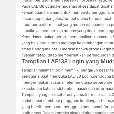
mudah pengguna menyelesaikan proses masuk deng
Pada LAE138 Login,kemudahan akses dapat dipaha
kemampuan halaman untuk membantu pengguna me
secara cepat dan jelas.Tombol utama harus mudah
input perlu diberi label yang mudah dipahami,dan 
sebaiknya memberikan arahan yang tidak membing
Kemudahan bukan berarti mengabaikan keamanan.S
yang baik harus tetap menjaga keseimbangan antara
aman.Pengguna perlu merasa bahwa proses login b
nyaman,tetapi tetap memperhatikan perlindungan d
Tampilan LAE138 Login yang Mud
Tampilan halaman login memiliki pengaruh besar 
pengguna.Saat membuka LAE138 Login,pengguna b
memperhatikan susunan elemen utama seperti iden
akun,kolom kata sandi,tombol masuk,dan informas
Tampilan yang baik seharusnya tidak terlalu ramai.D
padat dapat membuat pengguna kehilangan fokus,
yang bersih membantu pengguna memahami fungs
lebih cepat.Dalam konteks akses digital,tampilan se