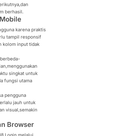
erikutnya,dan
m berhasil.
 Mobile
ngguna karena praktis
lu tampil responsif
 kolom input tidak
 berbeda-
gian,menggunakan
ktu singkat untuk
da fungsi utama
ksa pengguna
rlalu jauh untuk
n visual,semakin
an Browser
8 Login melalui