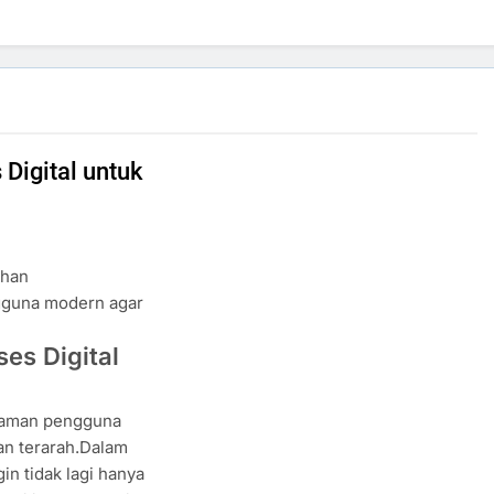
Digital untuk
ahan
guna modern agar
es Digital
alaman pengguna
an terarah.Dalam
n tidak lagi hanya