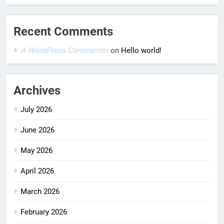
Recent Comments
A WordPress Commenter
on
Hello world!
Archives
July 2026
June 2026
May 2026
April 2026
March 2026
February 2026