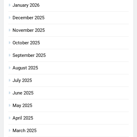
January 2026
December 2025
November 2025
October 2025
September 2025
August 2025
July 2025
June 2025
May 2025
April 2025
March 2025