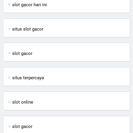
slot gacor hari ini
situs slot gacor
slot gacor
situs terpercaya
slot online
slot gacor