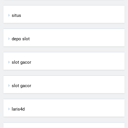
situs
depo slot
slot gacor
slot gacor
laris4d