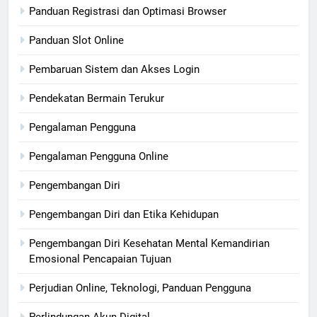
Panduan Registrasi dan Optimasi Browser
Panduan Slot Online
Pembaruan Sistem dan Akses Login
Pendekatan Bermain Terukur
Pengalaman Pengguna
Pengalaman Pengguna Online
Pengembangan Diri
Pengembangan Diri dan Etika Kehidupan
Pengembangan Diri Kesehatan Mental Kemandirian
Emosional Pencapaian Tujuan
Perjudian Online, Teknologi, Panduan Pengguna