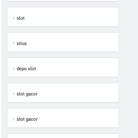
slot
situs
depo slot
slot gacor
slot gacor