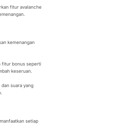
an fitur avalanche
kemenangan.
ikan kemenangan
.
 fitur bonus seperti
ambah keseruan.
 dan suara yang
.
emanfaatkan setiap