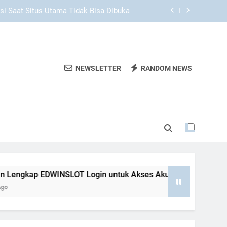
usi Saat Situs Utama Tidak Bisa Dibuka
 untuk Akses Akun yang Lebih Stabil
an dengan Kebiasaan Akses yang Tepat
NEWSLETTER
RANDOM NEWS
 Fitur Keamanan pada TIARA4D Login
usi Saat Situs Utama Tidak Bisa Dibuka
ndungi Bisnis Dan Rumah Anda.
 untuk Akses Akun yang Lebih Stabil
an dengan Kebiasaan Akses yang Tepat
DWINSLOT Login untuk Akses Akun yang Lebih Stabil
T
2 