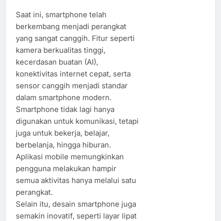
Saat ini, smartphone telah
berkembang menjadi perangkat
yang sangat canggih. Fitur seperti
kamera berkualitas tinggi,
kecerdasan buatan (AI),
konektivitas internet cepat, serta
sensor canggih menjadi standar
dalam smartphone modern.
Smartphone tidak lagi hanya
digunakan untuk komunikasi, tetapi
juga untuk bekerja, belajar,
berbelanja, hingga hiburan.
Aplikasi mobile memungkinkan
pengguna melakukan hampir
semua aktivitas hanya melalui satu
perangkat.
Selain itu, desain smartphone juga
semakin inovatif, seperti layar lipat