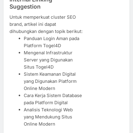
Suggestion
Untuk memperkuat cluster SEO
brand, artikel ini dapat
dihubungkan dengan topik berikut:
Panduan Login Aman pada
Platform Togel4D
Mengenal Infrastruktur
Server yang Digunakan
Situs Togel4D
Sistem Keamanan Digital
yang Digunakan Platform
Online Modern
Cara Kerja Sistem Database
pada Platform Digital
Analisis Teknologi Web
yang Mendukung Situs
Online Modern