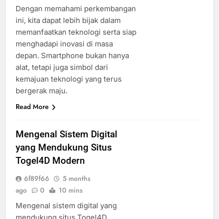
Dengan memahami perkembangan
ini, kita dapat lebih bijak dalam
memanfaatkan teknologi serta siap
menghadapi inovasi di masa
depan. Smartphone bukan hanya
alat, tetapi juga simbol dari
kemajuan teknologi yang terus
bergerak maju.
Read More
Mengenal Sistem Digital
yang Mendukung Situs
Togel4D Modern
6f89f66
5 months
ago
0
10 mins
Mengenal sistem digital yang
mendukung situs Togel4D