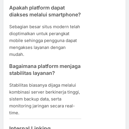
Apakah platform dapat
diakses melalui smartphone?
Sebagian besar situs modern telah
dioptimalkan untuk perangkat
mobile sehingga pengguna dapat
mengakses layanan dengan
mudah.
Bagaimana platform menjaga
stabilitas layanan?
Stabilitas biasanya dijaga melalui
kombinasi server berkinerja tinggi,
sistem backup data, serta
monitoring jaringan secara real-
time.
Internal Linking