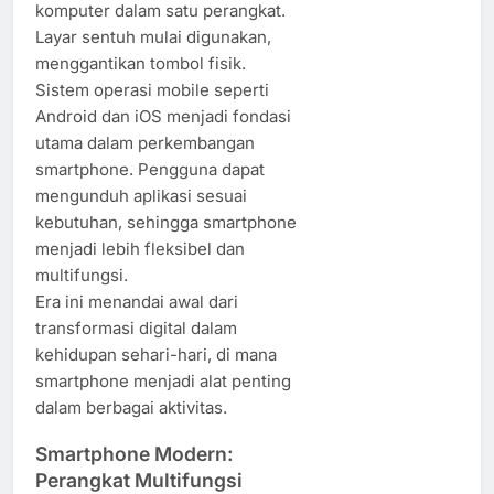
komputer dalam satu perangkat.
Layar sentuh mulai digunakan,
menggantikan tombol fisik.
Sistem operasi mobile seperti
Android dan iOS menjadi fondasi
utama dalam perkembangan
smartphone. Pengguna dapat
mengunduh aplikasi sesuai
kebutuhan, sehingga smartphone
menjadi lebih fleksibel dan
multifungsi.
Era ini menandai awal dari
transformasi digital dalam
kehidupan sehari-hari, di mana
smartphone menjadi alat penting
dalam berbagai aktivitas.
Smartphone Modern:
Perangkat Multifungsi