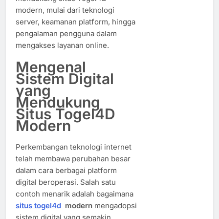
modern, mulai dari teknologi
server, keamanan platform, hingga
pengalaman pengguna dalam
mengakses layanan online.
Mengenal
Sistem Digital
yang
Mendukung
Situs Togel4D
Modern
Perkembangan teknologi internet
telah membawa perubahan besar
dalam cara berbagai platform
digital beroperasi. Salah satu
contoh menarik adalah bagaimana
situs togel4d
modern
mengadopsi
sistem digital yang semakin