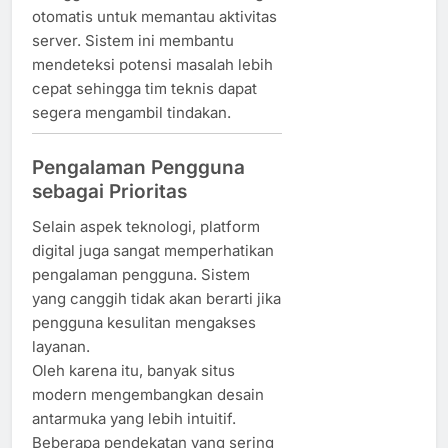
otomatis untuk memantau aktivitas
server. Sistem ini membantu
mendeteksi potensi masalah lebih
cepat sehingga tim teknis dapat
segera mengambil tindakan.
Pengalaman Pengguna
sebagai Prioritas
Selain aspek teknologi, platform
digital juga sangat memperhatikan
pengalaman pengguna. Sistem
yang canggih tidak akan berarti jika
pengguna kesulitan mengakses
layanan.
Oleh karena itu, banyak situs
modern mengembangkan desain
antarmuka yang lebih intuitif.
Beberapa pendekatan yang sering