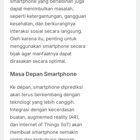
smartphone yang berlebihan juga
dapat menimbulkan masalah,
seperti ketergantungan, gangguan
kesehatan, dan berkurangnya
interaksi sosial secara langsung.
Oleh karena itu, penting untuk
menggunakan smartphone secara
bijak agar manfaatnya dapat
dirasakan secara optimal.
Masa Depan Smartphone
Ke depan, smartphone diprediksi
akan terus berkembang dengan
teknologi yang lebih canggih.
Integrasi dengan kecerdasan
buatan, augmented reality (AR),
dan Internet of Things (IoT) akan
membuat smartphone semakin
pintar dan terhubung dengan