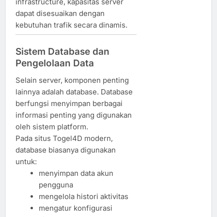
infrastructure, kapasitas server
dapat disesuaikan dengan
kebutuhan trafik secara dinamis.
Sistem Database dan
Pengelolaan Data
Selain server, komponen penting
lainnya adalah database. Database
berfungsi menyimpan berbagai
informasi penting yang digunakan
oleh sistem platform.
Pada situs Togel4D modern,
database biasanya digunakan
untuk:
menyimpan data akun
pengguna
mengelola histori aktivitas
mengatur konfigurasi