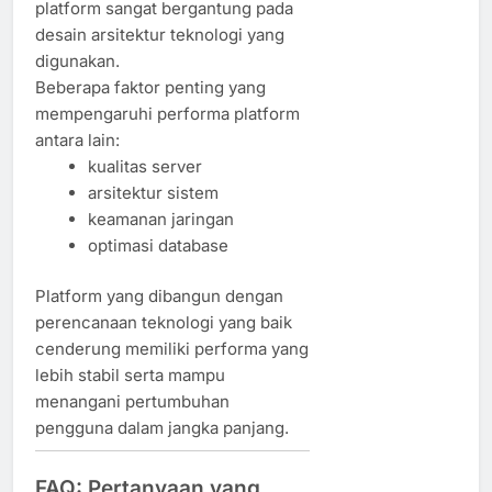
platform sangat bergantung pada
desain arsitektur teknologi yang
digunakan.
Beberapa faktor penting yang
mempengaruhi performa platform
antara lain:
kualitas server
arsitektur sistem
keamanan jaringan
optimasi database
Platform yang dibangun dengan
perencanaan teknologi yang baik
cenderung memiliki performa yang
lebih stabil serta mampu
menangani pertumbuhan
pengguna dalam jangka panjang.
FAQ: Pertanyaan yang