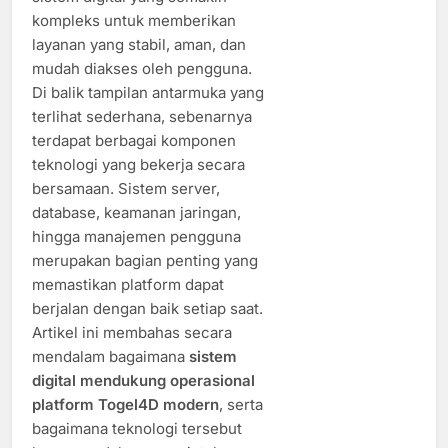
kompleks untuk memberikan
layanan yang stabil, aman, dan
mudah diakses oleh pengguna.
Di balik tampilan antarmuka yang
terlihat sederhana, sebenarnya
terdapat berbagai komponen
teknologi yang bekerja secara
bersamaan. Sistem server,
database, keamanan jaringan,
hingga manajemen pengguna
merupakan bagian penting yang
memastikan platform dapat
berjalan dengan baik setiap saat.
Artikel ini membahas secara
mendalam bagaimana
sistem
digital mendukung operasional
platform Togel4D modern
, serta
bagaimana teknologi tersebut