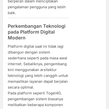
berperan dalam menciptakan
pengalaman pengguna yang lebih
baik.
Perkembangan Teknologi
pada Platform Digital
Modern
Platform digital saat ini tidak lagi
dibangun dengan sistem
sederhana seperti pada masa awal
internet. Sebaliknya, pengembang
kini menggunakan arsitektur
teknologi yang lebih canggih untuk
memastikan layanan dapat berjalan
secara optimal.
Pada platform seperti Togel4D,
pengembangan sistem biasanya
melibatkan beberapa komponen