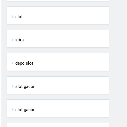
slot
situs
depo slot
slot gacor
slot gacor