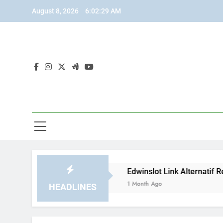
Skip
August 8, 2026
6:02:30 AM
to
content
Aa
Dapatkan 
 TIARA4D Login
Edwinslot Link Alternatif Resmi: Solusi
1 Month Ago
HEADLINES