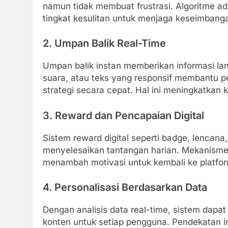
namun tidak membuat frustrasi. Algoritme a
tingkat kesulitan untuk menjaga keseimbang
2.
Umpan Balik Real-Time
Umpan balik instan memberikan informasi lan
suara, atau teks yang responsif membantu
strategi secara cepat. Hal ini meningkatkan 
3.
Reward dan Pencapaian Digital
Sistem reward digital seperti badge, lencan
menyelesaikan tantangan harian. Mekanisme
menambah motivasi untuk kembali ke platform
4.
Personalisasi Berdasarkan Data
Dengan analisis data real-time, sistem dap
konten untuk setiap pengguna. Pendekatan in