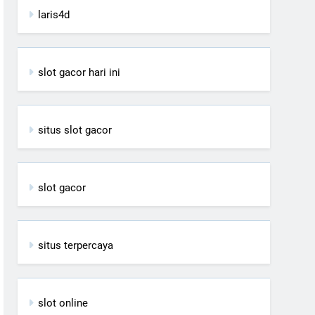
laris4d
slot gacor hari ini
situs slot gacor
slot gacor
situs terpercaya
slot online