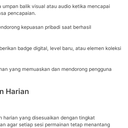
mpan balik visual atau audio ketika mencapai
rasa pencapaian.
dorong kepuasan pribadi saat berhasil
ikan badge digital, level baru, atau elemen koleksi
laman yang memuaskan dan mendorong pengguna
n Harian
 harian yang disesuaikan dengan tingkat
an agar setiap sesi permainan tetap menantang