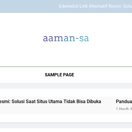
Edwinslot Link Alternatif Resmi: Sol
Panduan Lengkap EDWINSLOT Login
Tips Login Edwinslot agar Akun Tetap Aman Digunak
Cara Memahami
man SA
Edwinslot Link Alternatif Resmi: Sol
Solusi Keamanan Terkini Dari Aaman SA. Teknologi Untuk Meli
Panduan Lengkap EDWINSLOT Login
SAMPLE PAGE
Tips Login Edwinslot agar Akun Tetap Aman Digunak
 Saat Situs Utama Tidak Bisa Dibuka
Panduan Lengkap ED
1 Month Ago