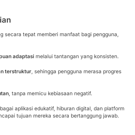
ian
ang secara tepat memberi manfaat bagi pengguna,
puan adaptasi
melalui tantangan yang konsisten.
 terstruktur
, sehingga pengguna merasa progres
utan
, tanpa memicu kebiasaan negatif.
bagai aplikasi edukatif, hiburan digital, dan platform
capai tujuan mereka secara bertanggung jawab.