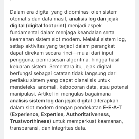
Dalam era digital yang didominasi oleh sistem
otomatis dan data masif,
analisis log dan jejak
digital (digital footprint)
menjadi aspek
fundamental dalam menjaga keandalan serta
keamanan sistem slot modern. Melalui sistem log,
setiap aktivitas yang terjadi dalam perangkat
dapat direkam secara rinci—mulai dari input
pengguna, pemrosesan algoritma, hingga hasil
keluaran sistem. Sementara itu, jejak digital
berfungsi sebagai catatan tidak langsung dari
perilaku sistem yang dapat dianalisis untuk
mendeteksi anomali, kebocoran data, atau potensi
manipulasi. Artikel ini mengulas bagaimana
analisis sistem log dan jejak digital
diterapkan
dalam slot modern dengan pendekatan
E-E-A-T
(Experience, Expertise, Authoritativeness,
Trustworthiness)
untuk memperkuat keamanan,
transparansi, dan integritas data.