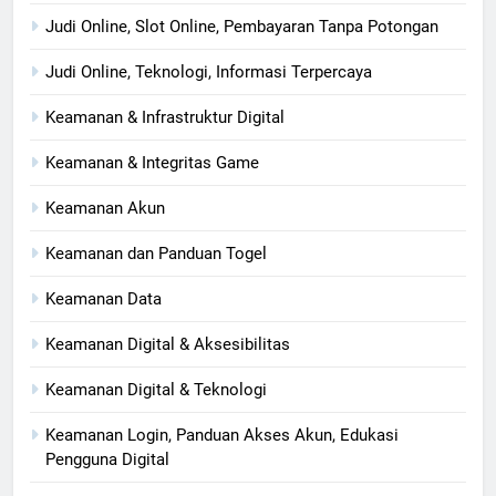
Judi Online, Slot Online, Pembayaran Tanpa Potongan
Judi Online, Teknologi, Informasi Terpercaya
Keamanan & Infrastruktur Digital
Keamanan & Integritas Game
Keamanan Akun
Keamanan dan Panduan Togel
Keamanan Data
Keamanan Digital & Aksesibilitas
Keamanan Digital & Teknologi
Keamanan Login, Panduan Akses Akun, Edukasi
Pengguna Digital