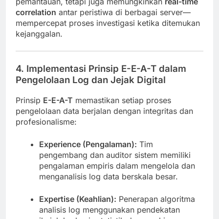
pemantauan, tetapi juga memungkinkan
real-time
correlation
antar peristiwa di berbagai server—
mempercepat proses investigasi ketika ditemukan
kejanggalan.
4. Implementasi Prinsip E-E-A-T dalam
Pengelolaan Log dan Jejak Digital
Prinsip
E-E-A-T
memastikan setiap proses
pengelolaan data berjalan dengan integritas dan
profesionalisme:
Experience (Pengalaman):
Tim
pengembang dan auditor sistem memiliki
pengalaman empiris dalam mengelola dan
menganalisis log data berskala besar.
Expertise (Keahlian):
Penerapan algoritma
analisis log menggunakan pendekatan