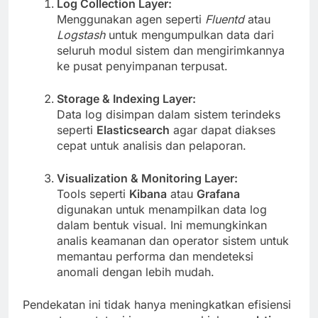
Log Collection Layer:
Menggunakan agen seperti
Fluentd
atau
Logstash
untuk mengumpulkan data dari
seluruh modul sistem dan mengirimkannya
ke pusat penyimpanan terpusat.
Storage & Indexing Layer:
Data log disimpan dalam sistem terindeks
seperti
Elasticsearch
agar dapat diakses
cepat untuk analisis dan pelaporan.
Visualization & Monitoring Layer:
Tools seperti
Kibana
atau
Grafana
digunakan untuk menampilkan data log
dalam bentuk visual. Ini memungkinkan
analis keamanan dan operator sistem untuk
memantau performa dan mendeteksi
anomali dengan lebih mudah.
Pendekatan ini tidak hanya meningkatkan efisiensi