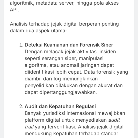
algoritmik, metadata server, hingga pola akses
API.
Analisis terhadap jejak digital berperan penting
dalam dua aspek utama:
Deteksi Keamanan dan Forensik Siber
Dengan melacak jejak aktivitas, insiden
seperti serangan siber, manipulasi
algoritma, atau anomali jaringan dapat
diidentifikasi lebih cepat. Data forensik yang
diambil dari log memungkinkan
penyelidikan dilakukan dengan akurat dan
dapat dipertanggungjawabkan.
Audit dan Kepatuhan Regulasi
Banyak yurisdiksi internasional mewajibkan
platform digital untuk menyediakan
audit
trail
yang terverifikasi. Analisis jejak digital
mendukung kepatuhan terhadap standar