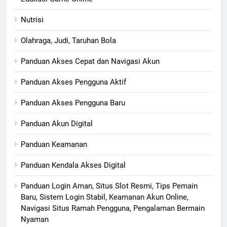
Nutrisi
Olahraga, Judi, Taruhan Bola
Panduan Akses Cepat dan Navigasi Akun
Panduan Akses Pengguna Aktif
Panduan Akses Pengguna Baru
Panduan Akun Digital
Panduan Keamanan
Panduan Kendala Akses Digital
Panduan Login Aman, Situs Slot Resmi, Tips Pemain
Baru, Sistem Login Stabil, Keamanan Akun Online,
Navigasi Situs Ramah Pengguna, Pengalaman Bermain
Nyaman