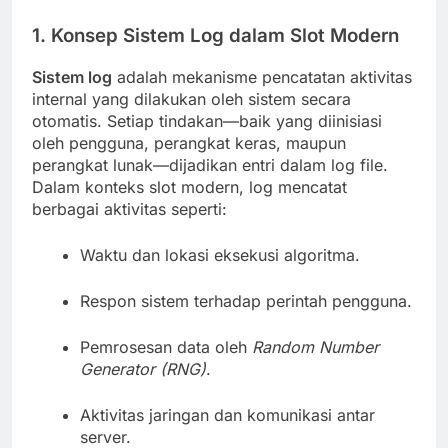
1. Konsep Sistem Log dalam Slot Modern
Sistem log
adalah mekanisme pencatatan aktivitas
internal yang dilakukan oleh sistem secara
otomatis. Setiap tindakan—baik yang diinisiasi
oleh pengguna, perangkat keras, maupun
perangkat lunak—dijadikan entri dalam log file.
Dalam konteks slot modern, log mencatat
berbagai aktivitas seperti:
Waktu dan lokasi eksekusi algoritma.
Respon sistem terhadap perintah pengguna.
Pemrosesan data oleh
Random Number
Generator (RNG)
.
Aktivitas jaringan dan komunikasi antar
server.