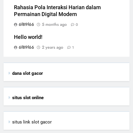
Rahasia Pola Interaksi Harian dalam
Permainan Digital Modern
6f89f66
5 months ago
0
Hello world!
6f89f66
2 years ago
1
dana slot gacor
situs slot online
situs link slot gacor