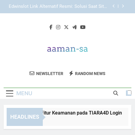
Skip
Panduan Lengkap EDWINSLOT Login untuk Akses
to
Akun yang Lebih Stabil
content
Tips Login Edwinslot agar Akun Tetap Aman
Digunakan dengan Kebiasaan Akses yang Tepat
Cara Memahami Fitur Keamanan pada TIARA4D
Login
Edwinslot Link Alternatif Resmi: Solusi Saat Situs
Utama Tidak Bisa Dibuka
Panduan Lengkap EDWINSLOT Login untuk Akses
Akun yang Lebih Stabil
Aaman SA
Dapatkan Solusi Keamanan Terkini Dari
Tips Login Edwinslot agar Akun Tetap Aman
NEWSLETTER
RANDOM NEWS
Digunakan dengan Kebiasaan Akses yang Tepat
Aaman SA. Teknologi Untuk Melindungi
Bisnis Dan Rumah Anda.
MENU
ra Memahami Fitur Keamanan pada TIARA4D Login
Edw
HEADLINES
Weeks Ago
1 M