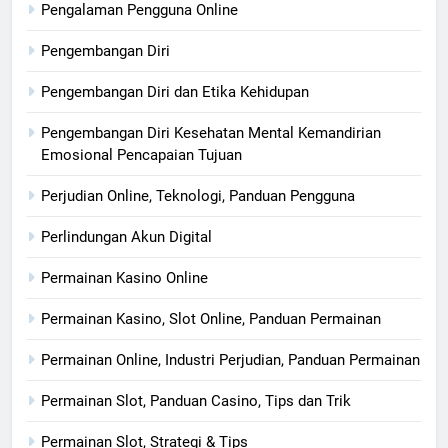
Pengalaman Pengguna Online
Pengembangan Diri
Pengembangan Diri dan Etika Kehidupan
Pengembangan Diri Kesehatan Mental Kemandirian
Emosional Pencapaian Tujuan
Perjudian Online, Teknologi, Panduan Pengguna
Perlindungan Akun Digital
Permainan Kasino Online
Permainan Kasino, Slot Online, Panduan Permainan
Permainan Online, Industri Perjudian, Panduan Permainan
Permainan Slot, Panduan Casino, Tips dan Trik
Permainan Slot, Strategi & Tips