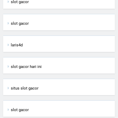
slot gacor
slot gacor
laris4d
slot gacor hari ini
situs slot gacor
slot gacor