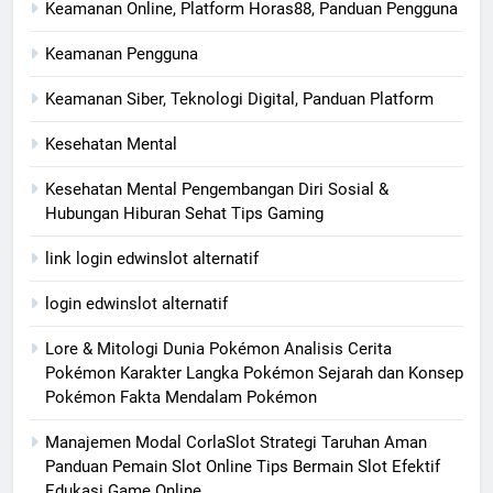
Keamanan Online, Platform Horas88, Panduan Pengguna
Keamanan Pengguna
Keamanan Siber, Teknologi Digital, Panduan Platform
Kesehatan Mental
Kesehatan Mental Pengembangan Diri Sosial &
Hubungan Hiburan Sehat Tips Gaming
link login edwinslot alternatif
login edwinslot alternatif
Lore & Mitologi Dunia Pokémon Analisis Cerita
Pokémon Karakter Langka Pokémon Sejarah dan Konsep
Pokémon Fakta Mendalam Pokémon
Manajemen Modal CorlaSlot Strategi Taruhan Aman
Panduan Pemain Slot Online Tips Bermain Slot Efektif
Edukasi Game Online