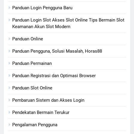
Panduan Login Pengguna Baru
Panduan Login Slot Akses Slot Online Tips Bermain Slot
Keamanan Akun Slot Modern
Panduan Online
Panduan Pengguna, Solusi Masalah, Horas88
Panduan Permainan
Panduan Registrasi dan Optimasi Browser
Panduan Slot Online
Pembaruan Sistem dan Akses Login
Pendekatan Bermain Terukur
Pengalaman Pengguna