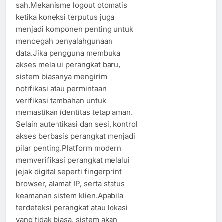
sah.Mekanisme logout otomatis
ketika koneksi terputus juga
menjadi komponen penting untuk
mencegah penyalahgunaan
data.Jika pengguna membuka
akses melalui perangkat baru,
sistem biasanya mengirim
notifikasi atau permintaan
verifikasi tambahan untuk
memastikan identitas tetap aman.
Selain autentikasi dan sesi, kontrol
akses berbasis perangkat menjadi
pilar penting.Platform modern
memverifikasi perangkat melalui
jejak digital seperti fingerprint
browser, alamat IP, serta status
keamanan sistem klien.Apabila
terdeteksi perangkat atau lokasi
yang tidak biasa, sistem akan