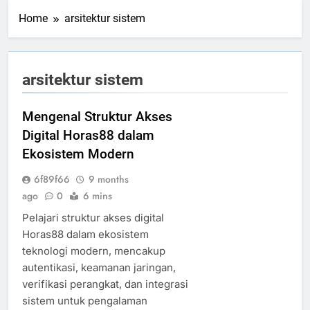
Home
arsitektur sistem
arsitektur sistem
Mengenal Struktur Akses
Digital Horas88 dalam
Ekosistem Modern
6f89f66
9 months
ago
0
6 mins
Pelajari struktur akses digital
Horas88 dalam ekosistem
teknologi modern, mencakup
autentikasi, keamanan jaringan,
verifikasi perangkat, dan integrasi
sistem untuk pengalaman