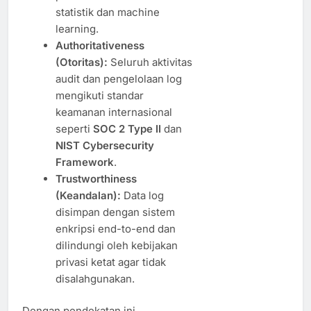
statistik dan machine
learning.
Authoritativeness
(Otoritas):
Seluruh aktivitas
audit dan pengelolaan log
mengikuti standar
keamanan internasional
seperti
SOC 2 Type II
dan
NIST Cybersecurity
Framework
.
Trustworthiness
(Keandalan):
Data log
disimpan dengan sistem
enkripsi end-to-end dan
dilindungi oleh kebijakan
privasi ketat agar tidak
disalahgunakan.
Dengan pendekatan ini,