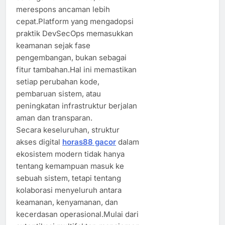
merespons ancaman lebih
cepat.Platform yang mengadopsi
praktik DevSecOps memasukkan
keamanan sejak fase
pengembangan, bukan sebagai
fitur tambahan.Hal ini memastikan
setiap perubahan kode,
pembaruan sistem, atau
peningkatan infrastruktur berjalan
aman dan transparan.
Secara keseluruhan, struktur
akses digital
horas88 gacor
dalam
ekosistem modern tidak hanya
tentang kemampuan masuk ke
sebuah sistem, tetapi tentang
kolaborasi menyeluruh antara
keamanan, kenyamanan, dan
kecerdasan operasional.Mulai dari