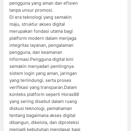
pengguna yang aman dan efisien
tanpa unsur promosi.
Di era teknologi yang semakin
maju, struktur akses digital
merupakan fondasi utama bagi
platform modern dalam menjaga
integritas layanan, pengalaman
pengguna, dan keamanan
informasi.Pengguna digital kini
semakin menyadari pentingnya
sistem login yang aman, jaringan
yang terlindungi, serta proses
verifikasi yang transparan.Dalam
konteks platform seperti Horas88
yang sering disebut dalam ruang
diskusi teknologi, pemahaman
tentang bagaimana akses digital
dibangun, dikelola, dan diproteksi
menjadi kebutuhan mendasar bagi