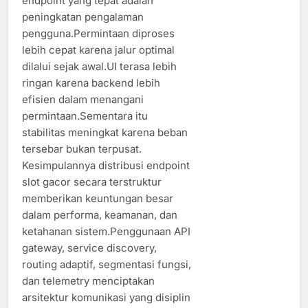
endpoint yang tepat adalah
peningkatan pengalaman
pengguna.Permintaan diproses
lebih cepat karena jalur optimal
dilalui sejak awal.UI terasa lebih
ringan karena backend lebih
efisien dalam menangani
permintaan.Sementara itu
stabilitas meningkat karena beban
tersebar bukan terpusat.
Kesimpulannya distribusi endpoint
slot gacor secara terstruktur
memberikan keuntungan besar
dalam performa, keamanan, dan
ketahanan sistem.Penggunaan API
gateway, service discovery,
routing adaptif, segmentasi fungsi,
dan telemetry menciptakan
arsitektur komunikasi yang disiplin