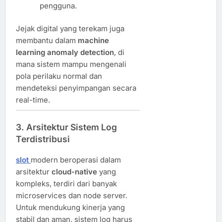
pengguna.
Jejak digital yang terekam juga
membantu dalam
machine
learning anomaly detection
, di
mana sistem mampu mengenali
pola perilaku normal dan
mendeteksi penyimpangan secara
real-time.
3. Arsitektur Sistem Log
Terdistribusi
slot
modern beroperasi dalam
arsitektur
cloud-native
yang
kompleks, terdiri dari banyak
microservices dan node server.
Untuk mendukung kinerja yang
stabil dan aman, sistem log harus