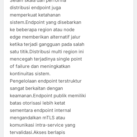
Selain skala dan performa
distribusi endpoint juga
memperkuat ketahanan
sistem.Endpoint yang disebarkan
ke beberapa region atau node
edge memberikan alternatif jalur
ketika terjadi gangguan pada salah
satu titik.Distribusi multi region ini
mencegah terjadinya single point
of failure dan meningkatkan
kontinuitas sistem.
Pengelolaan endpoint terstruktur
sangat berkaitan dengan
keamanan.Endpoint publik memiliki
batas otorisasi lebih ketat
sementara endpoint internal
mengandalkan mTLS atau
komunikasi intra-service yang
tervalidasi.Akses berlapis