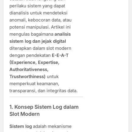
perilaku sistem yang dapat
dianalisis untuk mendeteksi
anomali, kebocoran data, atau
potensi manipulasi. Artikel ini
mengulas bagaimana
analisis
sistem log dan jejak digital
diterapkan dalam slot modern
dengan pendekatan
E-E-A-T
(Experience, Expertise,
Authoritativeness,
Trustworthiness)
untuk
memperkuat keamanan,
transparansi, dan integritas data.
1. Konsep Sistem Log dalam
Slot Modern
Sistem log
adalah mekanisme