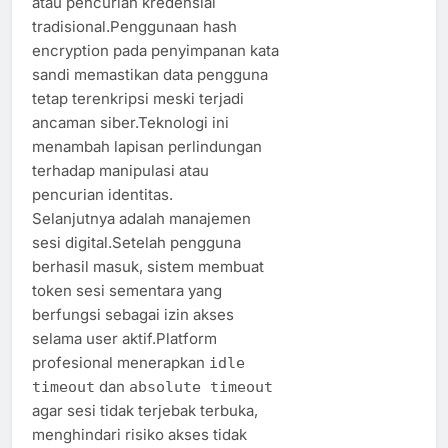
atau pencurian kredensial
tradisional.Penggunaan hash
encryption pada penyimpanan kata
sandi memastikan data pengguna
tetap terenkripsi meski terjadi
ancaman siber.Teknologi ini
menambah lapisan perlindungan
terhadap manipulasi atau
pencurian identitas.
Selanjutnya adalah manajemen
sesi digital.Setelah pengguna
berhasil masuk, sistem membuat
token sesi sementara yang
berfungsi sebagai izin akses
selama user aktif.Platform
profesional menerapkan
idle
dan
timeout
absolute timeout
agar sesi tidak terjebak terbuka,
menghindari risiko akses tidak