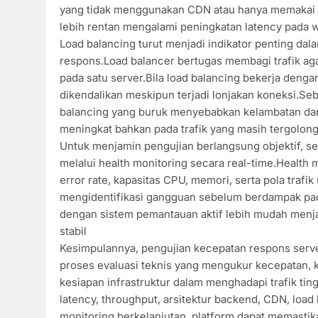
yang tidak menggunakan CDN atau hanya memakai sat
lebih rentan mengalami peningkatan latency pada w
Load balancing turut menjadi indikator penting dal
respons.Load balancer bertugas membagi trafik a
pada satu server.Bila load balancing bekerja dengan
dikendalikan meskipun terjadi lonjakan koneksi.Seb
balancing yang buruk menyebabkan kelambatan da
meningkat bahkan pada trafik yang masih tergolon
Untuk menjamin pengujian berlangsung objektif, se
melalui health monitoring secara real-time.Health 
error rate, kapasitas CPU, memori, serta pola trafik
mengidentifikasi gangguan sebelum berdampak pa
dengan sistem pemantauan aktif lebih mudah menj
stabil
Kesimpulannya, pengujian kecepatan respons serve
proses evaluasi teknis yang mengukur kecepatan, k
kesiapan infrastruktur dalam menghadapi trafik tin
latency, throughput, arsitektur backend, CDN, load
monitoring berkelanjutan, platform dapat memasti