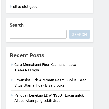
situs slot gacor
Search
SEARCH
Recent Posts
Cara Memahami Fitur Keamanan pada
TIARA4D Login
Edwinslot Link Alternatif Resmi: Solusi Saat
Situs Utama Tidak Bisa Dibuka
Panduan Lengkap EDWINSLOT Login untuk
Akses Akun yang Lebih Stabil