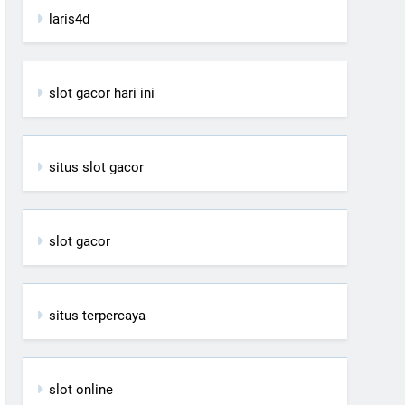
laris4d
slot gacor hari ini
situs slot gacor
slot gacor
situs terpercaya
slot online