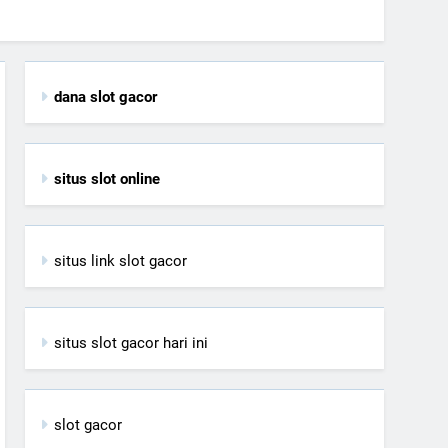
dana slot gacor
situs slot online
situs link slot gacor
situs slot gacor hari ini
slot gacor