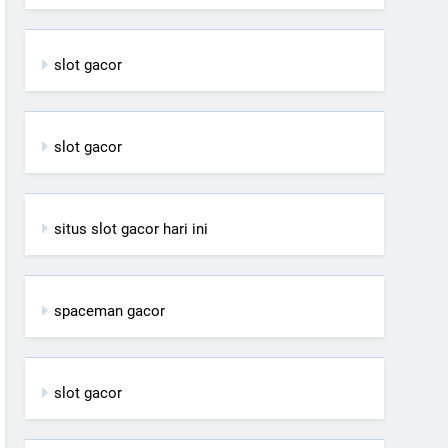
slot gacor
slot gacor
situs slot gacor hari ini
spaceman gacor
slot gacor