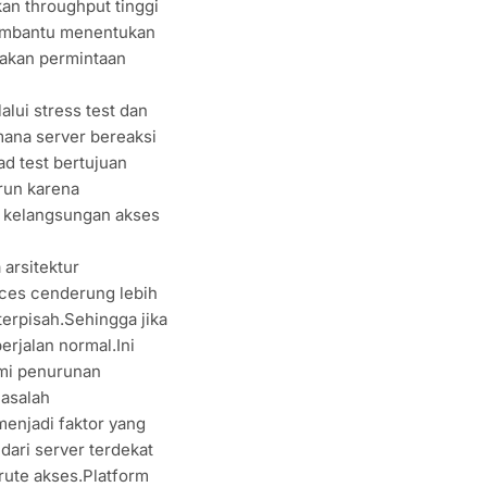
an throughput tinggi
membantu menentukan
jakan permintaan
alui stress test dan
imana server bereaksi
ad test bertujuan
run karena
an kelangsungan akses
 arsitektur
ices cenderung lebih
terpisah.Sehingga jika
erjalan normal.Ini
ami penurunan
masalah
menjadi faktor yang
dari server terdekat
ute akses.Platform