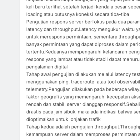
kali baru terlihat setelah terjadi kendala besar sep
loading atau putusnya koneksi secara tiba-tiba
Pengujian respons server berfokus pada dua param
latency dan throughput.Latency mengukur waktu y
untuk merespons permintaan, sementara throughp
banyak permintaan yang dapat diproses dalam peri
tertentu.Keduanya mempengaruhi kelancaran pen
respons yang lambat atau tidak stabil dapat menuru
pengalaman digital
Tahap awal pengujian dilakukan melalui latency test
menggunakan ping, traceroute, atau tool observabil
telemetry.Pengujian dilakukan pada beberapa wilay
faktor geografis yang memengaruhi kecepatan akse
rendah dan stabil, server dianggap responsif.Sebalik
drastis pada jam sibuk, maka ada indikasi bahwa ser
dioptimalkan untuk lonjakan trafik
Tahap kedua adalah pengujian throughput.Throug
kemampuan server dalam memproses permintaan 