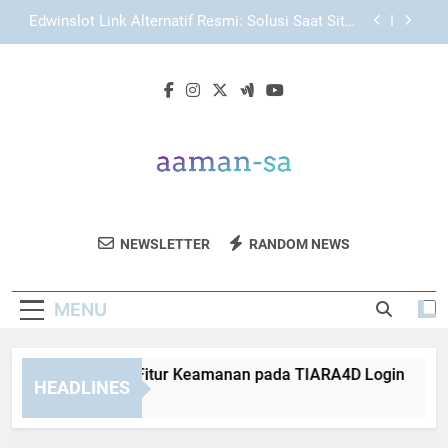
Skip
Panduan Lengkap EDWINSLOT Login untuk Akses
to
Akun yang Lebih Stabil
content
Tips Login Edwinslot agar Akun Tetap Aman
Digunakan dengan Kebiasaan Akses yang Tepat
Cara Memahami Fitur Keamanan pada TIARA4D
Login
Edwinslot Link Alternatif Resmi: Solusi Saat Situs
Utama Tidak Bisa Dibuka
Panduan Lengkap EDWINSLOT Login untuk Akses
Akun yang Lebih Stabil
Aaman SA
Dapatkan Solusi Keamanan Terkini Dari
Tips Login Edwinslot agar Akun Tetap Aman
NEWSLETTER
RANDOM NEWS
Digunakan dengan Kebiasaan Akses yang Tepat
Aaman SA. Teknologi Untuk Melindungi
Bisnis Dan Rumah Anda.
MENU
ra Memahami Fitur Keamanan pada TIARA4D Login
Edw
HEADLINES
Weeks Ago
1 M