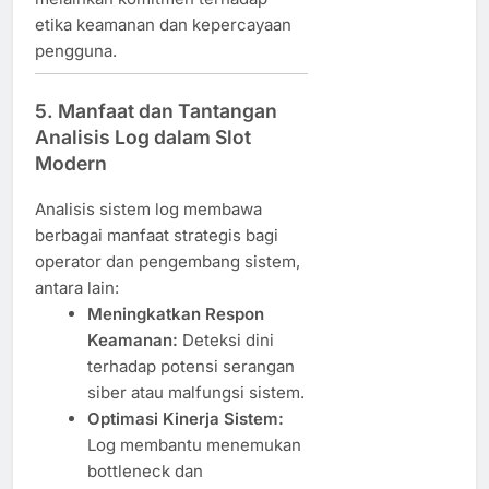
etika keamanan dan kepercayaan
pengguna.
5. Manfaat dan Tantangan
Analisis Log dalam Slot
Modern
Analisis sistem log membawa
berbagai manfaat strategis bagi
operator dan pengembang sistem,
antara lain:
Meningkatkan Respon
Keamanan:
Deteksi dini
terhadap potensi serangan
siber atau malfungsi sistem.
Optimasi Kinerja Sistem:
Log membantu menemukan
bottleneck dan