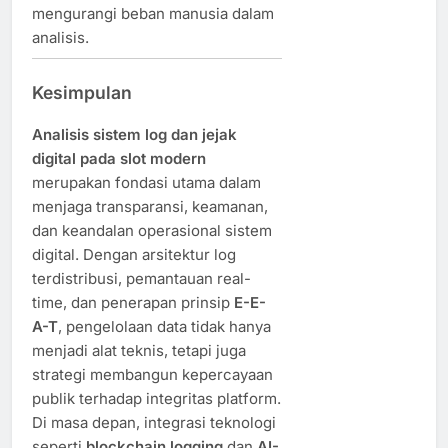
mengurangi beban manusia dalam
analisis.
Kesimpulan
Analisis sistem log dan jejak
digital pada slot modern
merupakan fondasi utama dalam
menjaga transparansi, keamanan,
dan keandalan operasional sistem
digital. Dengan arsitektur log
terdistribusi, pemantauan real-
time, dan penerapan prinsip
E-E-
A-T
, pengelolaan data tidak hanya
menjadi alat teknis, tetapi juga
strategi membangun kepercayaan
publik terhadap integritas platform.
Di masa depan, integrasi teknologi
seperti
blockchain logging
dan
AI-