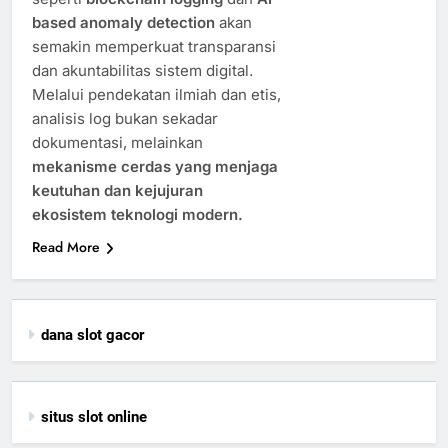
based anomaly detection
akan
semakin memperkuat transparansi
dan akuntabilitas sistem digital.
Melalui pendekatan ilmiah dan etis,
analisis log bukan sekadar
dokumentasi, melainkan
mekanisme cerdas yang menjaga
keutuhan dan kejujuran
ekosistem teknologi modern.
Read More
dana slot gacor
situs slot online