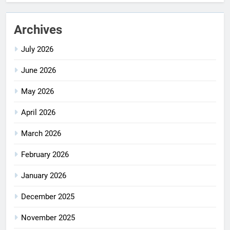
Archives
July 2026
June 2026
May 2026
April 2026
March 2026
February 2026
January 2026
December 2025
November 2025