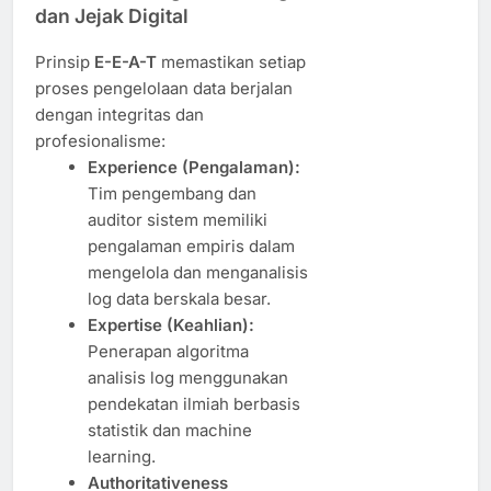
dan Jejak Digital
Prinsip
E-E-A-T
memastikan setiap
proses pengelolaan data berjalan
dengan integritas dan
profesionalisme:
Experience (Pengalaman):
Tim pengembang dan
auditor sistem memiliki
pengalaman empiris dalam
mengelola dan menganalisis
log data berskala besar.
Expertise (Keahlian):
Penerapan algoritma
analisis log menggunakan
pendekatan ilmiah berbasis
statistik dan machine
learning.
Authoritativeness