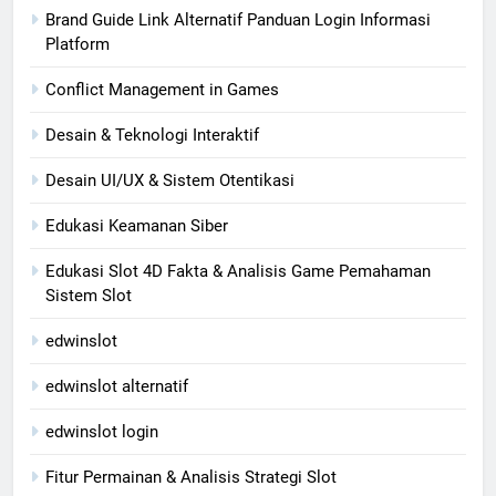
Brand Guide Link Alternatif Panduan Login Informasi
Platform
Conflict Management in Games
Desain & Teknologi Interaktif
Desain UI/UX & Sistem Otentikasi
Edukasi Keamanan Siber
Edukasi Slot 4D Fakta & Analisis Game Pemahaman
Sistem Slot
edwinslot
edwinslot alternatif
edwinslot login
Fitur Permainan & Analisis Strategi Slot