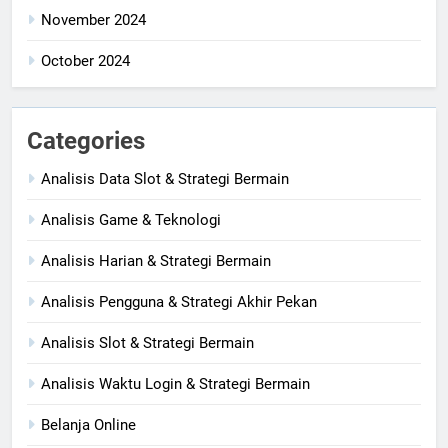
November 2024
October 2024
Categories
Analisis Data Slot & Strategi Bermain
Analisis Game & Teknologi
Analisis Harian & Strategi Bermain
Analisis Pengguna & Strategi Akhir Pekan
Analisis Slot & Strategi Bermain
Analisis Waktu Login & Strategi Bermain
Belanja Online