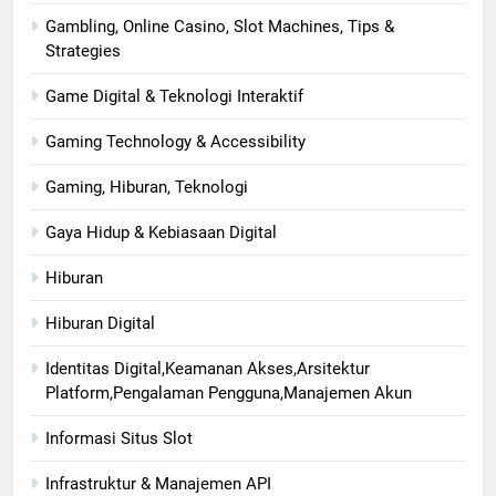
Gambling, Online Casino, Slot Machines, Tips &
Strategies
Game Digital & Teknologi Interaktif
Gaming Technology & Accessibility
Gaming, Hiburan, Teknologi
Gaya Hidup & Kebiasaan Digital
Hiburan
Hiburan Digital
Identitas Digital,Keamanan Akses,Arsitektur
Platform,Pengalaman Pengguna,Manajemen Akun
Informasi Situs Slot
Infrastruktur & Manajemen API