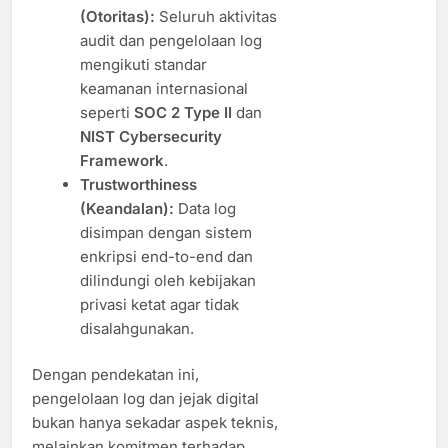
(Otoritas):
Seluruh aktivitas
audit dan pengelolaan log
mengikuti standar
keamanan internasional
seperti
SOC 2 Type II
dan
NIST Cybersecurity
Framework
.
Trustworthiness
(Keandalan):
Data log
disimpan dengan sistem
enkripsi end-to-end dan
dilindungi oleh kebijakan
privasi ketat agar tidak
disalahgunakan.
Dengan pendekatan ini,
pengelolaan log dan jejak digital
bukan hanya sekadar aspek teknis,
melainkan komitmen terhadap