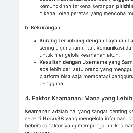
kemungkinan terkena serangan
phishi
dikenali oleh peretas yang mencoba 
b.
Kekurangan:
Kurang Terhubung dengan Layanan La
sering digunakan untuk
komunikasi
da
untuk mengelola keamanan akun.
Kesulitan dengan Username yang Sam
ada lebih dari satu orang yang mengg
platform bisa saja membatasi penggu
pengguna.
4. Faktor Keamanan: Mana yang Lebi
Keamanan
adalah hal yang sangat penting ke
seperti
Horas88
yang mengelola informasi pr
beberapa faktor yang mempengaruhi keaman
username
: