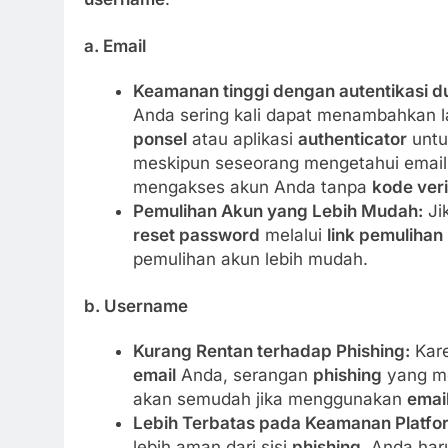
a.
Email
Keamanan tinggi dengan autentikasi du
Anda sering kali dapat menambahkan 
ponsel
atau aplikasi
authenticator
untu
meskipun seseorang mengetahui email
mengakses akun Anda tanpa
kode veri
Pemulihan Akun yang Lebih Mudah:
Ji
reset password
melalui
link pemulihan
pemulihan akun lebih mudah.
b.
Username
Kurang Rentan terhadap Phishing:
Kar
email
Anda, serangan
phishing
yang me
akan semudah jika menggunakan
emai
Lebih Terbatas pada Keamanan Platfo
lebih aman dari sisi
phishing
, Anda ha