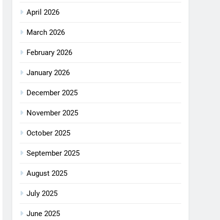
April 2026
March 2026
February 2026
January 2026
December 2025
November 2025
October 2025
September 2025
August 2025
July 2025
June 2025