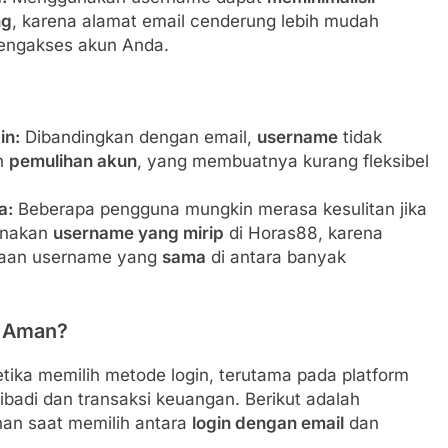
ng
, karena alamat email cenderung lebih mudah
mengakses akun Anda.
in:
Dibandingkan dengan email,
username
tidak
n
pemulihan akun
, yang membuatnya kurang fleksibel
a:
Beberapa pengguna mungkin merasa kesulitan jika
unakan
username yang mirip
di Horas88, karena
naan username yang
sama
di antara banyak
h Aman?
tika memilih metode login, terutama pada platform
ibadi dan transaksi keuangan. Berikut adalah
an saat memilih antara
login dengan email
dan