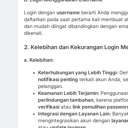
Login dengan
username
berarti Anda meng
daftarkan pada saat pertama kali membuat a
dan mudah diingat dibandingkan dengan ema
dikenali.
2. Kelebihan dan Kekurangan Login M
a.
Kelebihan:
Keterhubungan yang Lebih Tinggi:
De
notifikasi penting
terkait akun Anda, se
pelanggan.
Keamanan Lebih Terjamin:
Penggunaa
perlindungan tambahan
, karena plat
verifikasi
atau
link pemulihan passwor
Integrasi dengan Layanan Lain:
Banyak
mengintegrasikan akun dengan
layanan
atau
update layanan
.