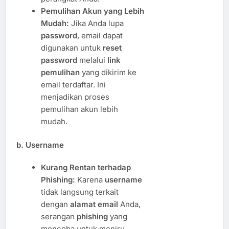
Pemulihan Akun yang Lebih
Mudah:
Jika Anda lupa
password
, email dapat
digunakan untuk
reset
password
melalui
link
pemulihan
yang dikirim ke
email terdaftar. Ini
menjadikan proses
pemulihan akun lebih
mudah.
b.
Username
Kurang Rentan terhadap
Phishing:
Karena
username
tidak langsung terkait
dengan
alamat email
Anda,
serangan
phishing
yang
mencoba untuk meniru