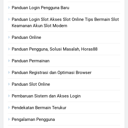
Panduan Login Pengguna Baru
Panduan Login Slot Akses Slot Online Tips Bermain Slot
Keamanan Akun Slot Modern
Panduan Online
Panduan Pengguna, Solusi Masalah, Horas88
Panduan Permainan
Panduan Registrasi dan Optimasi Browser
Panduan Slot Online
Pembaruan Sistem dan Akses Login
Pendekatan Bermain Terukur
Pengalaman Pengguna