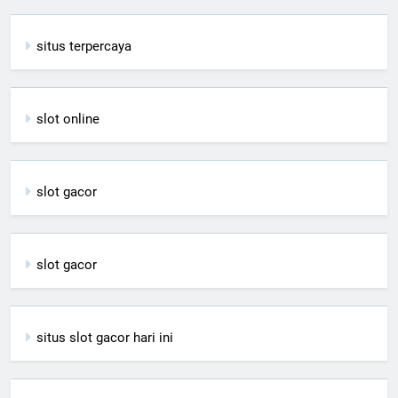
situs terpercaya
slot online
slot gacor
slot gacor
situs slot gacor hari ini