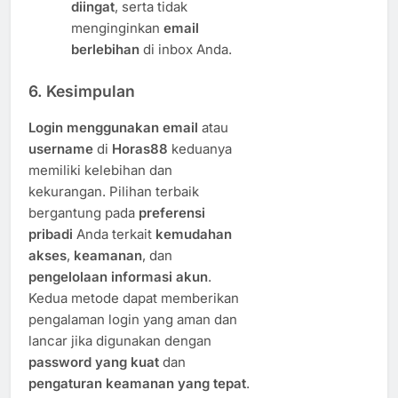
diingat
, serta tidak
menginginkan
email
berlebihan
di inbox Anda.
6. Kesimpulan
Login menggunakan email
atau
username
di
Horas88
keduanya
memiliki kelebihan dan
kekurangan. Pilihan terbaik
bergantung pada
preferensi
pribadi
Anda terkait
kemudahan
akses
,
keamanan
, dan
pengelolaan informasi akun
.
Kedua metode dapat memberikan
pengalaman login yang aman dan
lancar jika digunakan dengan
password yang kuat
dan
pengaturan keamanan yang tepat
.