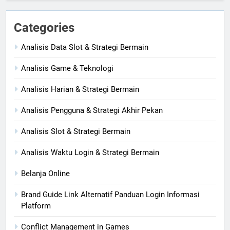
Categories
Analisis Data Slot & Strategi Bermain
Analisis Game & Teknologi
Analisis Harian & Strategi Bermain
Analisis Pengguna & Strategi Akhir Pekan
Analisis Slot & Strategi Bermain
Analisis Waktu Login & Strategi Bermain
Belanja Online
Brand Guide Link Alternatif Panduan Login Informasi
Platform
Conflict Management in Games