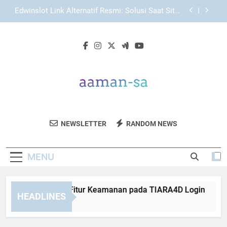
Skip
Panduan Lengkap EDWINSLOT Login untuk Akses
to
Akun yang Lebih Stabil
content
Tips Login Edwinslot agar Akun Tetap Aman
Digunakan dengan Kebiasaan Akses yang Tepat
Cara Memahami Fitur Keamanan pada TIARA4D
Login
Edwinslot Link Alternatif Resmi: Solusi Saat Situs
Utama Tidak Bisa Dibuka
Panduan Lengkap EDWINSLOT Login untuk Akses
Akun yang Lebih Stabil
Aaman SA
Dapatkan Solusi Keamanan Terkini Dari
Tips Login Edwinslot agar Akun Tetap Aman
NEWSLETTER
RANDOM NEWS
Digunakan dengan Kebiasaan Akses yang Tepat
Aaman SA. Teknologi Untuk Melindungi
Bisnis Dan Rumah Anda.
MENU
ra Memahami Fitur Keamanan pada TIARA4D Login
Edw
HEADLINES
Weeks Ago
1 M