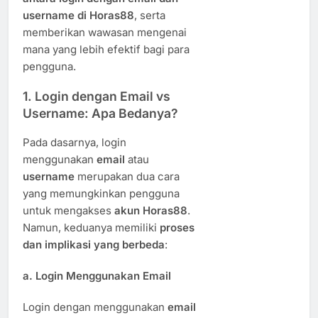
username di Horas88
, serta
memberikan wawasan mengenai
mana yang lebih efektif bagi para
pengguna.
1. Login dengan Email vs
Username: Apa Bedanya?
Pada dasarnya, login
menggunakan
email
atau
username
merupakan dua cara
yang memungkinkan pengguna
untuk mengakses
akun Horas88
.
Namun, keduanya memiliki
proses
dan implikasi yang berbeda
:
a.
Login Menggunakan Email
Login dengan menggunakan
email