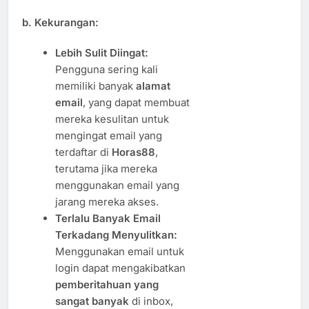
b.
Kekurangan:
Lebih Sulit Diingat:
Pengguna sering kali
memiliki banyak
alamat
email
, yang dapat membuat
mereka kesulitan untuk
mengingat email yang
terdaftar di
Horas88
,
terutama jika mereka
menggunakan email yang
jarang mereka akses.
Terlalu Banyak Email
Terkadang Menyulitkan:
Menggunakan email untuk
login dapat mengakibatkan
pemberitahuan yang
sangat banyak
di inbox,