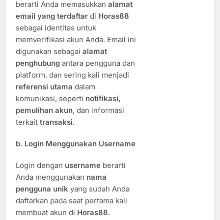
berarti Anda memasukkan
alamat
email yang terdaftar
di
Horas88
sebagai identitas untuk
memverifikasi akun Anda. Email ini
digunakan sebagai
alamat
penghubung
antara pengguna dan
platform, dan sering kali menjadi
referensi utama
dalam
komunikasi, seperti
notifikasi,
pemulihan akun
, dan informasi
terkait
transaksi
.
b.
Login Menggunakan Username
Login dengan
username
berarti
Anda menggunakan
nama
pengguna unik
yang sudah Anda
daftarkan pada saat pertama kali
membuat akun di
Horas88
.