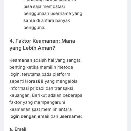
bisa saja membatasi
penggunaan username yang
sama
di antara banyak
pengguna.
4. Faktor Keamanan: Mana
yang Lebih Aman?
Keamanan
adalah hal yang sangat
penting ketika memilih metode
login, terutama pada platform
seperti
Horas88
yang mengelola
informasi pribadi dan transaksi
keuangan. Berikut adalah beberapa
faktor yang mempengaruhi
keamanan saat memilih antara
login dengan email
dan
username
:
a.
Email