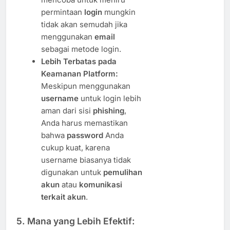
permintaan
login
mungkin
tidak akan semudah jika
menggunakan
email
sebagai metode login.
Lebih Terbatas pada
Keamanan Platform:
Meskipun menggunakan
username
untuk login lebih
aman dari sisi
phishing
,
Anda harus memastikan
bahwa
password
Anda
cukup kuat, karena
username biasanya tidak
digunakan untuk
pemulihan
akun
atau
komunikasi
terkait akun
.
5. Mana yang Lebih Efektif: