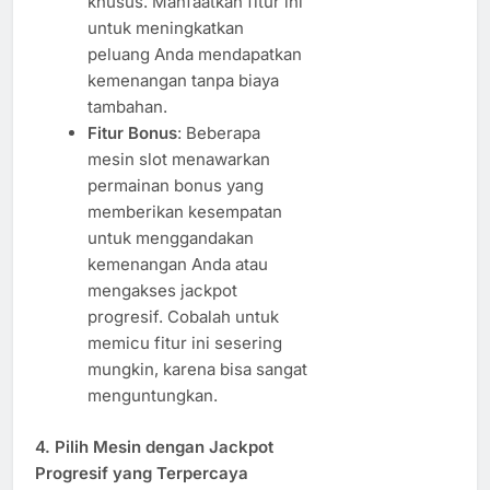
khusus. Manfaatkan fitur ini
untuk meningkatkan
peluang Anda mendapatkan
kemenangan tanpa biaya
tambahan.
Fitur Bonus
: Beberapa
mesin slot menawarkan
permainan bonus yang
memberikan kesempatan
untuk menggandakan
kemenangan Anda atau
mengakses jackpot
progresif. Cobalah untuk
memicu fitur ini sesering
mungkin, karena bisa sangat
menguntungkan.
4.
Pilih Mesin dengan Jackpot
Progresif yang Terpercaya