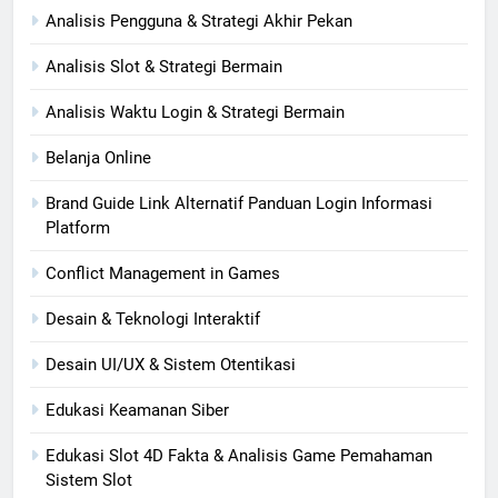
Analisis Pengguna & Strategi Akhir Pekan
Analisis Slot & Strategi Bermain
Analisis Waktu Login & Strategi Bermain
Belanja Online
Brand Guide Link Alternatif Panduan Login Informasi
Platform
Conflict Management in Games
Desain & Teknologi Interaktif
Desain UI/UX & Sistem Otentikasi
Edukasi Keamanan Siber
Edukasi Slot 4D Fakta & Analisis Game Pemahaman
Sistem Slot