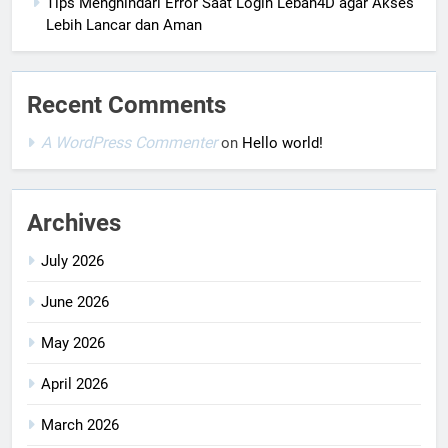
Tips Menghindari Error Saat Login Lebah4D agar Akses
Lebih Lancar dan Aman
Recent Comments
A WordPress Commenter
on
Hello world!
Archives
July 2026
June 2026
May 2026
April 2026
March 2026