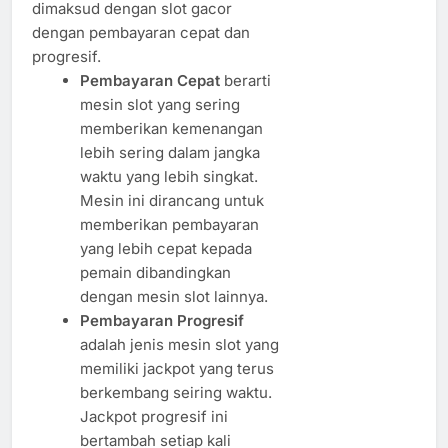
dimaksud dengan slot gacor
dengan pembayaran cepat dan
progresif.
Pembayaran Cepat
berarti
mesin slot yang sering
memberikan kemenangan
lebih sering dalam jangka
waktu yang lebih singkat.
Mesin ini dirancang untuk
memberikan pembayaran
yang lebih cepat kepada
pemain dibandingkan
dengan mesin slot lainnya.
Pembayaran Progresif
adalah jenis mesin slot yang
memiliki jackpot yang terus
berkembang seiring waktu.
Jackpot progresif ini
bertambah setiap kali