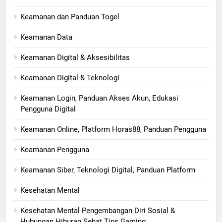
Keamanan dan Panduan Togel
Keamanan Data
Keamanan Digital & Aksesibilitas
Keamanan Digital & Teknologi
Keamanan Login, Panduan Akses Akun, Edukasi
Pengguna Digital
Keamanan Online, Platform Horas88, Panduan Pengguna
Keamanan Pengguna
Keamanan Siber, Teknologi Digital, Panduan Platform
Kesehatan Mental
Kesehatan Mental Pengembangan Diri Sosial &
Hubungan Hiburan Sehat Tips Gaming