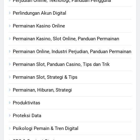
Perjudian Online, Teknologi, Panduan Pengguna
Perlindungan Akun Digital
Permainan Kasino Online
Permainan Kasino, Slot Online, Panduan Permainan
Permainan Online, Industri Perjudian, Panduan Permainan
Permainan Slot, Panduan Casino, Tips dan Trik
Permainan Slot, Strategi & Tips
Permainan, Hiburan, Strategi
Produktivitas
Proteksi Data
Psikologi Pemain & Tren Digital