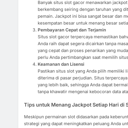
Banyak situs slot gacor menawarkan jackpot 
berkembang seiring dengan taruhan yang di
pemain. Jackpot ini bisa sangat besar dan 
kesempatan besar untuk menang besar setiap
Pembayaran Cepat dan Terjamin
Situs slot gacor terpercaya memastikan b
Anda raih dapat segera dicairkan tanpa mas
yang cepat dan proses penarikan yang muda
perlu Anda pertimbangkan saat memilih situs
Keamanan dan Lisensi
Pastikan situs slot yang Anda pilih memiliki 
diterima di pasar perjudian. Situs terpercay
yang lebih baik, sehingga Anda dapat berma
tanpa khawatir mengenai kebocoran data ata
Tips untuk Menang Jackpot Setiap Hari di 
Meskipun permainan slot didasarkan pada keberun
strategi yang dapat meningkatkan peluang Anda un