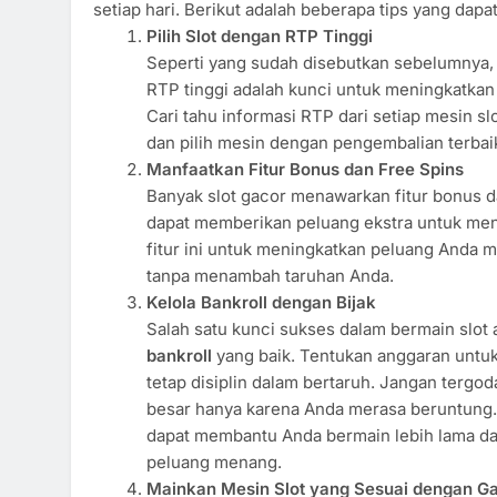
setiap hari. Berikut adalah beberapa tips yang dapat
Pilih Slot dengan RTP Tinggi
Seperti yang sudah disebutkan sebelumnya,
RTP tinggi adalah kunci untuk meningkatka
Cari tahu informasi RTP dari setiap mesin s
dan pilih mesin dengan pengembalian terbai
Manfaatkan Fitur Bonus dan Free Spins
Banyak slot gacor menawarkan fitur bonus d
dapat memberikan peluang ekstra untuk men
fitur ini untuk meningkatkan peluang Anda 
tanpa menambah taruhan Anda.
Kelola Bankroll dengan Bijak
Salah satu kunci sukses dalam bermain slot
bankroll
yang baik. Tentukan anggaran untu
tetap disiplin dalam bertaruh. Jangan tergod
besar hanya karena Anda merasa beruntung. 
dapat membantu Anda bermain lebih lama d
peluang menang.
Mainkan Mesin Slot yang Sesuai dengan G