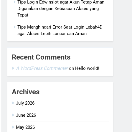
Tips Login Edwinslot agar Akun Tetap Aman
Digunakan dengan Kebiasaan Akses yang
Tepat
Tips Menghindari Error Saat Login Lebah4D
agar Akses Lebih Lancar dan Aman
Recent Comments
A WordPress Commenter
on
Hello world!
Archives
July 2026
June 2026
May 2026