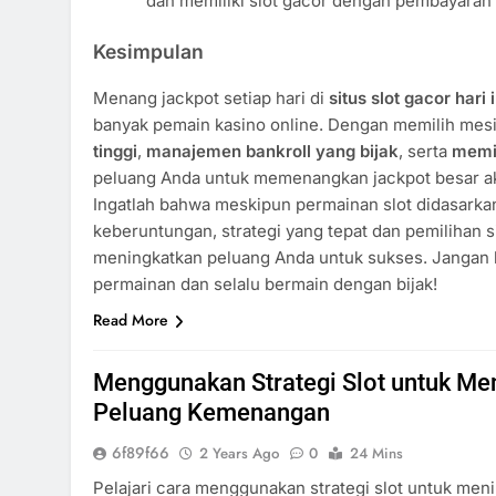
dan memiliki slot gacor dengan pembayaran 
Kesimpulan
Menang jackpot setiap hari di
situs slot gacor hari i
banyak pemain kasino online. Dengan memilih mes
tinggi
,
manajemen bankroll yang bijak
, serta
memil
peluang Anda untuk memenangkan jackpot besar a
Ingatlah bahwa meskipun permainan slot didasarka
keberuntungan, strategi yang tepat dan pemilihan s
meningkatkan peluang Anda untuk sukses. Jangan 
permainan dan selalu bermain dengan bijak!
Read More
Menggunakan Strategi Slot untuk Me
Peluang Kemenangan
6f89f66
2 Years Ago
0
24 Mins
Pelajari cara menggunakan strategi slot untuk men