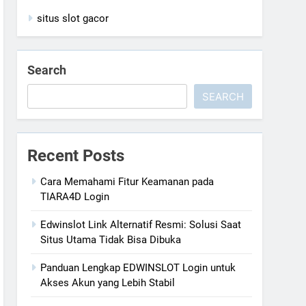
situs slot gacor
Search
SEARCH
Recent Posts
Cara Memahami Fitur Keamanan pada
TIARA4D Login
Edwinslot Link Alternatif Resmi: Solusi Saat
Situs Utama Tidak Bisa Dibuka
Panduan Lengkap EDWINSLOT Login untuk
Akses Akun yang Lebih Stabil