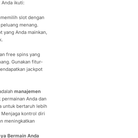
 Anda ikuti:
 memilih slot dengan
n peluang menang.
lot yang Anda mainkan,
k.
an free spins yang
ang. Gunakan fitur-
mendapatkan jackpot
 adalah
manajemen
k permainan Anda dan
a untuk bertaruh lebih
Menjaga kontrol diri
an meningkatkan
aya Bermain Anda