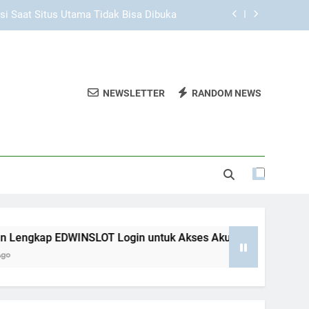
usi Saat Situs Utama Tidak Bisa Dibuka
 untuk Akses Akun yang Lebih Stabil
an dengan Kebiasaan Akses yang Tepat
NEWSLETTER
RANDOM NEWS
 Fitur Keamanan pada TIARA4D Login
usi Saat Situs Utama Tidak Bisa Dibuka
ndungi Bisnis Dan Rumah Anda.
 untuk Akses Akun yang Lebih Stabil
an dengan Kebiasaan Akses yang Tepat
WINSLOT Login untuk Akses Akun yang Lebih Stabil
Ti
2 