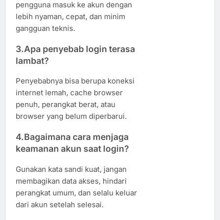
pengguna masuk ke akun dengan
lebih nyaman, cepat, dan minim
gangguan teknis.
3.Apa penyebab login terasa
lambat?
Penyebabnya bisa berupa koneksi
internet lemah, cache browser
penuh, perangkat berat, atau
browser yang belum diperbarui.
4.Bagaimana cara menjaga
keamanan akun saat login?
Gunakan kata sandi kuat, jangan
membagikan data akses, hindari
perangkat umum, dan selalu keluar
dari akun setelah selesai.