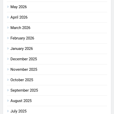
May 2026
April 2026
March 2026
February 2026
January 2026
December 2025
November 2025
October 2025
September 2025
August 2025
July 2025