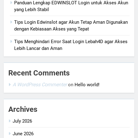
Panduan Lengkap EDWINSLOT Login untuk Akses Akun
yang Lebih Stabil
Tips Login Edwinslot agar Akun Tetap Aman Digunakan
dengan Kebiasaan Akses yang Tepat
Tips Menghindari Error Saat Login Lebah4D agar Akses
Lebih Lancar dan Aman
Recent Comments
A WordPress Commenter
on
Hello world!
Archives
July 2026
June 2026