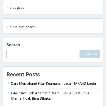
slot gacor
situs slot gacor
Search
SEARCH
Recent Posts
Cara Memahami Fitur Keamanan pada TIARA4D Login
Edwinslot Link Alternatif Resmi: Solusi Saat Situs
Utama Tidak Bisa Dibuka