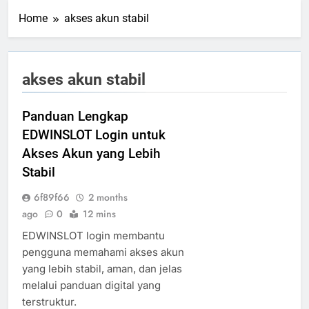
Home
akses akun stabil
akses akun stabil
Panduan Lengkap
EDWINSLOT Login untuk
Akses Akun yang Lebih
Stabil
6f89f66
2 months
ago
0
12 mins
EDWINSLOT login membantu
pengguna memahami akses akun
yang lebih stabil, aman, dan jelas
melalui panduan digital yang
terstruktur.