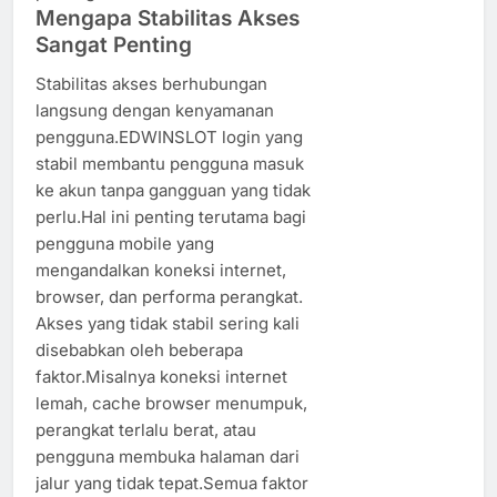
Mengapa Stabilitas Akses
Sangat Penting
Stabilitas akses berhubungan
langsung dengan kenyamanan
pengguna.EDWINSLOT login yang
stabil membantu pengguna masuk
ke akun tanpa gangguan yang tidak
perlu.Hal ini penting terutama bagi
pengguna mobile yang
mengandalkan koneksi internet,
browser, dan performa perangkat.
Akses yang tidak stabil sering kali
disebabkan oleh beberapa
faktor.Misalnya koneksi internet
lemah, cache browser menumpuk,
perangkat terlalu berat, atau
pengguna membuka halaman dari
jalur yang tidak tepat.Semua faktor