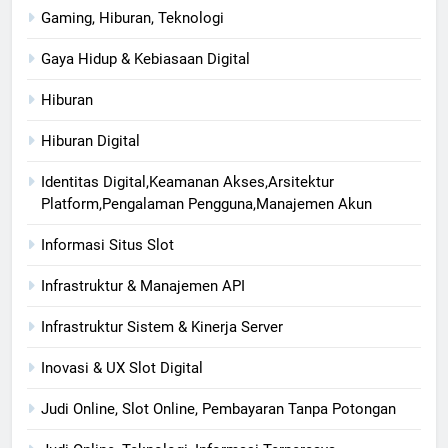
Gaming, Hiburan, Teknologi
Gaya Hidup & Kebiasaan Digital
Hiburan
Hiburan Digital
Identitas Digital,Keamanan Akses,Arsitektur
Platform,Pengalaman Pengguna,Manajemen Akun
Informasi Situs Slot
Infrastruktur & Manajemen API
Infrastruktur Sistem & Kinerja Server
Inovasi & UX Slot Digital
Judi Online, Slot Online, Pembayaran Tanpa Potongan