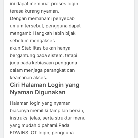
ini dapat membuat proses login
terasa kurang nyaman.
Dengan memahami penyebab
umum tersebut, pengguna dapat
mengambil langkah lebih bijak
sebelum mengakses
akun.Stabilitas bukan hanya
bergantung pada sistem, tetapi
juga pada kebiasaan pengguna
dalam menjaga perangkat dan
keamanan akses.
Ciri Halaman Login yang
Nyaman Digunakan
Halaman login yang nyaman
biasanya memiliki tampilan bersih,
instruksi jelas, serta struktur menu
yang mudah dipahami.Pada
EDWINSLOT login, pengguna