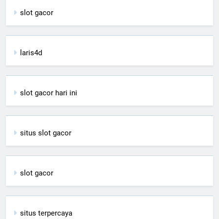
slot gacor
laris4d
slot gacor hari ini
situs slot gacor
slot gacor
situs terpercaya