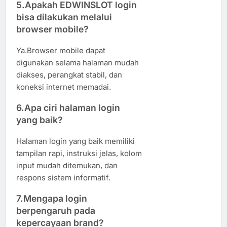
5.Apakah EDWINSLOT login
bisa dilakukan melalui
browser mobile?
Ya.Browser mobile dapat
digunakan selama halaman mudah
diakses, perangkat stabil, dan
koneksi internet memadai.
6.Apa ciri halaman login
yang baik?
Halaman login yang baik memiliki
tampilan rapi, instruksi jelas, kolom
input mudah ditemukan, dan
respons sistem informatif.
7.Mengapa login
berpengaruh pada
kepercayaan brand?