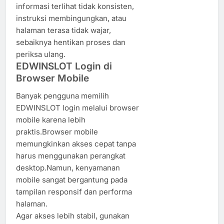
informasi terlihat tidak konsisten,
instruksi membingungkan, atau
halaman terasa tidak wajar,
sebaiknya hentikan proses dan
periksa ulang.
EDWINSLOT Login di
Browser Mobile
Banyak pengguna memilih
EDWINSLOT login melalui browser
mobile karena lebih
praktis.Browser mobile
memungkinkan akses cepat tanpa
harus menggunakan perangkat
desktop.Namun, kenyamanan
mobile sangat bergantung pada
tampilan responsif dan performa
halaman.
Agar akses lebih stabil, gunakan