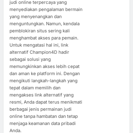
judi online terpercaya yang
menyediakan pengalaman bermain
yang menyenangkan dan
menguntungkan. Namun, kendala
pemblokiran situs sering kali
menghambat akses para pemain.
Untuk mengatasi hal ini, link
alternatif Champion4D hadir
sebagai solusi yang
memungkinkan akses lebih cepat
dan aman ke platform ini. Dengan
mengikuti langkah-langkah yang
tepat dalam memilih dan
mengakses link alternatif yang
resmi, Anda dapat terus menikmati
berbagai jenis permainan judi
online tanpa hambatan dan tetap
menjaga keamanan data pribadi
Anda.