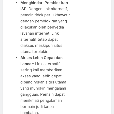
Menghindari Pemblokiran
ISP
: Dengan link alternatif,
pemain tidak perlu khawatir
dengan pemblokiran yang
dilakukan oleh penyedia
layanan internet. Link
alternatif tetap dapat
diakses meskipun situs
utama terblokir.
Akses Lebih Cepat dan
Lancar
: Link alternatif
sering kali memberikan
akses yang lebih cepat
dibandingkan situs utama
yang mungkin mengalami
gangguan. Pemain dapat
menikmati pengalaman
bermain judi tanpa
hambatan.