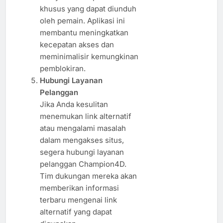
khusus yang dapat diunduh
oleh pemain. Aplikasi ini
membantu meningkatkan
kecepatan akses dan
meminimalisir kemungkinan
pemblokiran.
Hubungi Layanan
Pelanggan
Jika Anda kesulitan
menemukan link alternatif
atau mengalami masalah
dalam mengakses situs,
segera hubungi layanan
pelanggan Champion4D.
Tim dukungan mereka akan
memberikan informasi
terbaru mengenai link
alternatif yang dapat