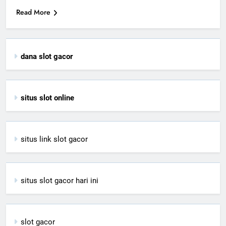
Read More
dana slot gacor
situs slot online
situs link slot gacor
situs slot gacor hari ini
slot gacor