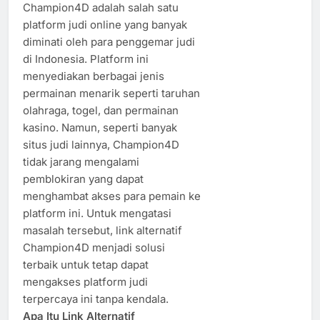
Champion4D adalah salah satu
platform judi online yang banyak
diminati oleh para penggemar judi
di Indonesia. Platform ini
menyediakan berbagai jenis
permainan menarik seperti taruhan
olahraga, togel, dan permainan
kasino. Namun, seperti banyak
situs judi lainnya, Champion4D
tidak jarang mengalami
pemblokiran yang dapat
menghambat akses para pemain ke
platform ini. Untuk mengatasi
masalah tersebut, link alternatif
Champion4D menjadi solusi
terbaik untuk tetap dapat
mengakses platform judi
terpercaya ini tanpa kendala.
Apa Itu Link Alternatif