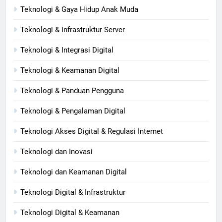
Teknologi & Gaya Hidup Anak Muda
Teknologi & Infrastruktur Server
Teknologi & Integrasi Digital
Teknologi & Keamanan Digital
Teknologi & Panduan Pengguna
Teknologi & Pengalaman Digital
Teknologi Akses Digital & Regulasi Internet
Teknologi dan Inovasi
Teknologi dan Keamanan Digital
Teknologi Digital & Infrastruktur
Teknologi Digital & Keamanan