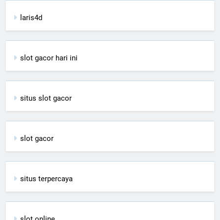
laris4d
slot gacor hari ini
situs slot gacor
slot gacor
situs terpercaya
slot online