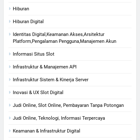
Hiburan
Hiburan Digital
Identitas Digital,Keamanan Akses,Arsitektur
Platform,Pengalaman Pengguna,Manajemen Akun
Informasi Situs Slot
Infrastruktur & Manajemen API
Infrastruktur Sistem & Kinerja Server
Inovasi & UX Slot Digital
Judi Online, Slot Online, Pembayaran Tanpa Potongan
Judi Online, Teknologi, Informasi Terpercaya
Keamanan & Infrastruktur Digital