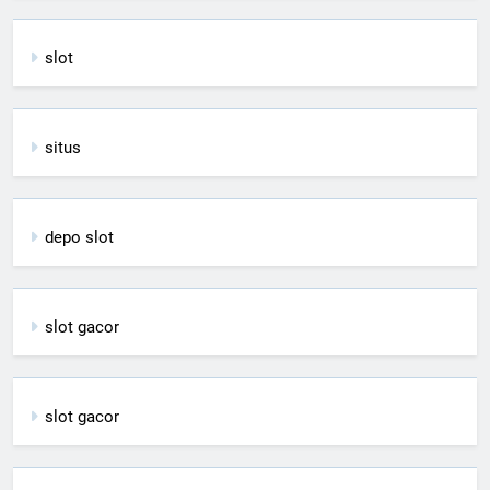
slot
situs
depo slot
slot gacor
slot gacor