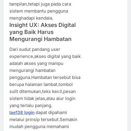
tampilan,tetapi juga pada cara
sistem membantu pengguna
menghadapi kendala.
Insight UX: Akses Digital
yang Baik Harus
Mengurangi Hambatan
Dari sudut pandang user
experience,akses digital yang baik
adalah akses yang mampu
mengurangi hambatan
pengguna.Hambatan tersebut bisa
berupa halaman lambat,tombol
sulit ditemukan,teks kecil,pesan
sistem tidak jelas,atau alur login
yang terlalu panjang.
lae138 login
dapat dipahami
melalui prinsip tersebut.Semakin
mudah pengguna memahami