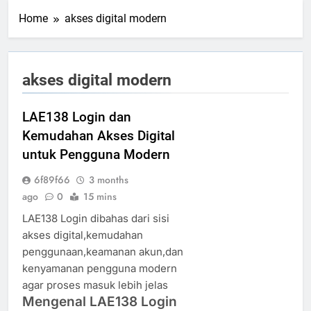
Home
akses digital modern
akses digital modern
LAE138 Login dan
Kemudahan Akses Digital
untuk Pengguna Modern
6f89f66
3 months
ago
0
15 mins
LAE138 Login dibahas dari sisi
akses digital,kemudahan
penggunaan,keamanan akun,dan
kenyamanan pengguna modern
agar proses masuk lebih jelas
Mengenal LAE138 Login