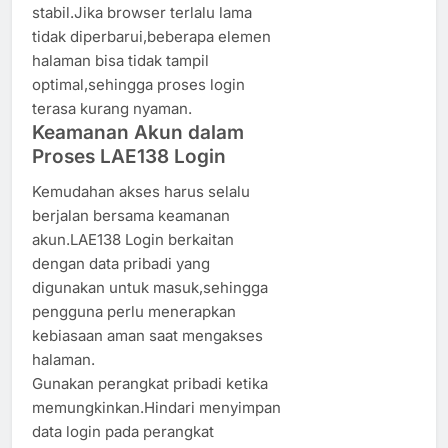
stabil.Jika browser terlalu lama
tidak diperbarui,beberapa elemen
halaman bisa tidak tampil
optimal,sehingga proses login
terasa kurang nyaman.
Keamanan Akun dalam
Proses LAE138 Login
Kemudahan akses harus selalu
berjalan bersama keamanan
akun.LAE138 Login berkaitan
dengan data pribadi yang
digunakan untuk masuk,sehingga
pengguna perlu menerapkan
kebiasaan aman saat mengakses
halaman.
Gunakan perangkat pribadi ketika
memungkinkan.Hindari menyimpan
data login pada perangkat