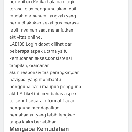
berlebihan.Ketika halaman login
terasa jelas,pengguna akan lebih
mudah memahami langkah yang
perlu dilakukan,sekaligus merasa
lebih nyaman saat melanjutkan
aktivitas online.
LAE138 Login dapat dilihat dari
beberapa aspek utama,yaitu
kemudahan akses,konsistensi
tampilan,keamanan
akun,responsivitas perangkat,dan
navigasi yang membantu
pengguna baru maupun pengguna
aktif.Artikel ini membahas aspek
tersebut secara informatif agar
pengguna mendapatkan
pemahaman yang lebih lengkap
tanpa klaim berlebihan.
Mengapa Kemudahan