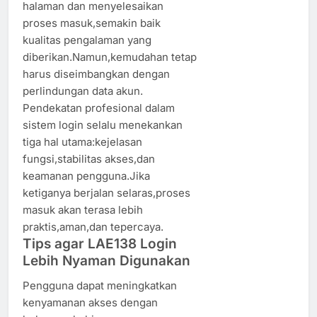
halaman dan menyelesaikan
proses masuk,semakin baik
kualitas pengalaman yang
diberikan.Namun,kemudahan tetap
harus diseimbangkan dengan
perlindungan data akun.
Pendekatan profesional dalam
sistem login selalu menekankan
tiga hal utama:kejelasan
fungsi,stabilitas akses,dan
keamanan pengguna.Jika
ketiganya berjalan selaras,proses
masuk akan terasa lebih
praktis,aman,dan tepercaya.
Tips agar LAE138 Login
Lebih Nyaman Digunakan
Pengguna dapat meningkatkan
kenyamanan akses dengan