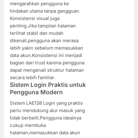
mengarahkan pengguna ke
tindakan utama tanpa gangguan.
Konsistensi visual juga
penting.Jika tampilan halaman
terlihat stabil dan mudah
dikenali,pengguna akan merasa
lebih yakin sebelum memasukkan
data akun.Konsistensi ini menjadi
bagian dari trust karena pengguna
dapat mengenali struktur halaman
secara lebih familiar.
Sistem Login Praktis untuk
Pengguna Modern
Sistem LAE138 Login yang praktis
perlu mendukung alur masuk yang
tidak berbelit.Pengguna idealnya
cukup membuka
halaman,memasukkan data akun