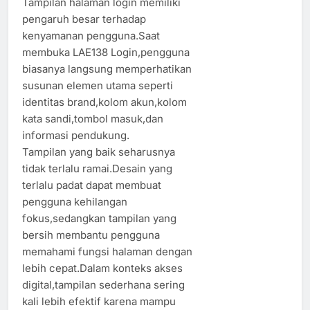
Tampilan halaman login memiliki
pengaruh besar terhadap
kenyamanan pengguna.Saat
membuka LAE138 Login,pengguna
biasanya langsung memperhatikan
susunan elemen utama seperti
identitas brand,kolom akun,kolom
kata sandi,tombol masuk,dan
informasi pendukung.
Tampilan yang baik seharusnya
tidak terlalu ramai.Desain yang
terlalu padat dapat membuat
pengguna kehilangan
fokus,sedangkan tampilan yang
bersih membantu pengguna
memahami fungsi halaman dengan
lebih cepat.Dalam konteks akses
digital,tampilan sederhana sering
kali lebih efektif karena mampu