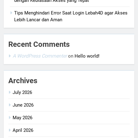
dengan Kebiasaan Akses yang Tepat
Tips Menghindari Error Saat Login Lebah4D agar Akses
Lebih Lancar dan Aman
Recent Comments
A WordPress Commenter
on
Hello world!
Archives
July 2026
June 2026
May 2026
April 2026