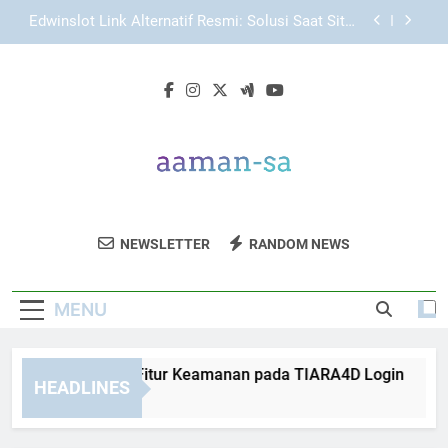
Skip
Panduan Lengkap EDWINSLOT Login untuk Akses
to
Akun yang Lebih Stabil
content
Tips Login Edwinslot agar Akun Tetap Aman
Digunakan dengan Kebiasaan Akses yang Tepat
Cara Memahami Fitur Keamanan pada TIARA4D
Login
Edwinslot Link Alternatif Resmi: Solusi Saat Situs
Utama Tidak Bisa Dibuka
Panduan Lengkap EDWINSLOT Login untuk Akses
Akun yang Lebih Stabil
Aaman SA
Dapatkan Solusi Keamanan Terkini Dari
Tips Login Edwinslot agar Akun Tetap Aman
NEWSLETTER
RANDOM NEWS
Digunakan dengan Kebiasaan Akses yang Tepat
Aaman SA. Teknologi Untuk Melindungi
Bisnis Dan Rumah Anda.
MENU
ra Memahami Fitur Keamanan pada TIARA4D Login
Edw
HEADLINES
Weeks Ago
1 M