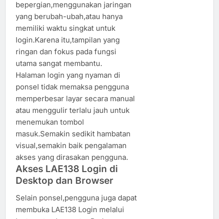
bepergian,menggunakan jaringan
yang berubah-ubah,atau hanya
memiliki waktu singkat untuk
login.Karena itu,tampilan yang
ringan dan fokus pada fungsi
utama sangat membantu.
Halaman login yang nyaman di
ponsel tidak memaksa pengguna
memperbesar layar secara manual
atau menggulir terlalu jauh untuk
menemukan tombol
masuk.Semakin sedikit hambatan
visual,semakin baik pengalaman
akses yang dirasakan pengguna.
Akses LAE138 Login di
Desktop dan Browser
Selain ponsel,pengguna juga dapat
membuka LAE138 Login melalui