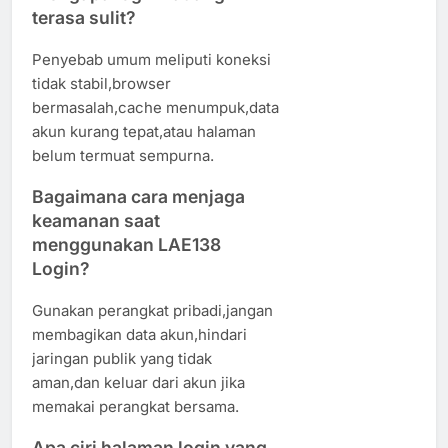
terasa sulit?
Penyebab umum meliputi koneksi
tidak stabil,browser
bermasalah,cache menumpuk,data
akun kurang tepat,atau halaman
belum termuat sempurna.
Bagaimana cara menjaga
keamanan saat
menggunakan LAE138
Login?
Gunakan perangkat pribadi,jangan
membagikan data akun,hindari
jaringan publik yang tidak
aman,dan keluar dari akun jika
memakai perangkat bersama.
Apa ciri halaman login yang