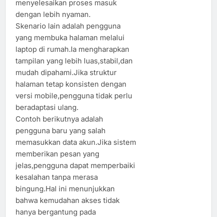
menyelesaikan proses masuk
dengan lebih nyaman.
Skenario lain adalah pengguna
yang membuka halaman melalui
laptop di rumah.Ia mengharapkan
tampilan yang lebih luas,stabil,dan
mudah dipahami.Jika struktur
halaman tetap konsisten dengan
versi mobile,pengguna tidak perlu
beradaptasi ulang.
Contoh berikutnya adalah
pengguna baru yang salah
memasukkan data akun.Jika sistem
memberikan pesan yang
jelas,pengguna dapat memperbaiki
kesalahan tanpa merasa
bingung.Hal ini menunjukkan
bahwa kemudahan akses tidak
hanya bergantung pada