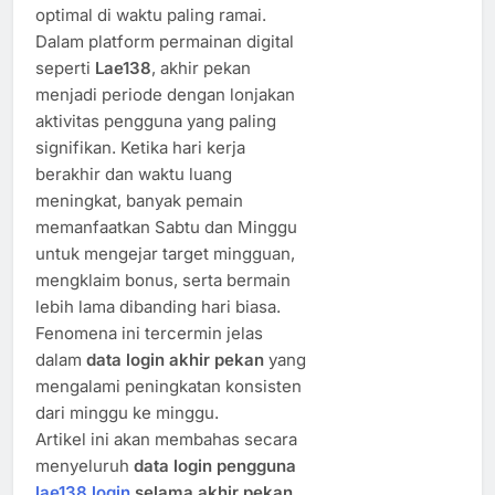
optimal di waktu paling ramai.
Dalam platform permainan digital
seperti
Lae138
, akhir pekan
menjadi periode dengan lonjakan
aktivitas pengguna yang paling
signifikan. Ketika hari kerja
berakhir dan waktu luang
meningkat, banyak pemain
memanfaatkan Sabtu dan Minggu
untuk mengejar target mingguan,
mengklaim bonus, serta bermain
lebih lama dibanding hari biasa.
Fenomena ini tercermin jelas
dalam
data login akhir pekan
yang
mengalami peningkatan konsisten
dari minggu ke minggu.
Artikel ini akan membahas secara
menyeluruh
data login pengguna
lae138 login
selama akhir pekan
,