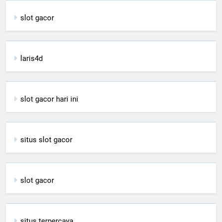
slot gacor
laris4d
slot gacor hari ini
situs slot gacor
slot gacor
situs terpercaya