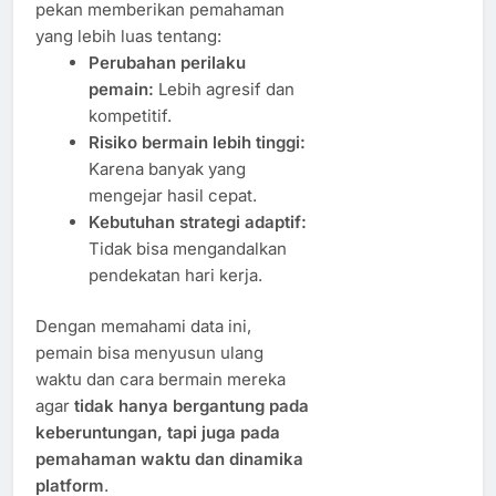
pekan memberikan pemahaman
yang lebih luas tentang:
Perubahan perilaku
pemain:
Lebih agresif dan
kompetitif.
Risiko bermain lebih tinggi:
Karena banyak yang
mengejar hasil cepat.
Kebutuhan strategi adaptif:
Tidak bisa mengandalkan
pendekatan hari kerja.
Dengan memahami data ini,
pemain bisa menyusun ulang
waktu dan cara bermain mereka
agar
tidak hanya bergantung pada
keberuntungan, tapi juga pada
pemahaman waktu dan dinamika
platform
.