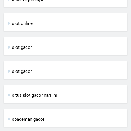
slot online
slot gacor
slot gacor
situs slot gacor hari ini
spaceman gacor