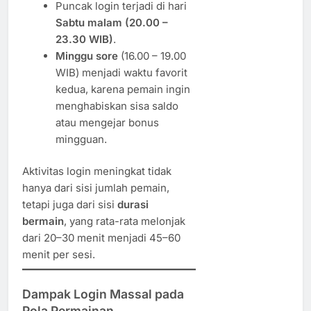
Puncak login terjadi di hari
Sabtu malam (20.00 –
23.30 WIB)
.
Minggu sore
(16.00 – 19.00
WIB) menjadi waktu favorit
kedua, karena pemain ingin
menghabiskan sisa saldo
atau mengejar bonus
mingguan.
Aktivitas login meningkat tidak
hanya dari sisi jumlah pemain,
tetapi juga dari sisi
durasi
bermain
, yang rata-rata melonjak
dari 20–30 menit menjadi 45–60
menit per sesi.
Dampak Login Massal pada
Pola Permainan