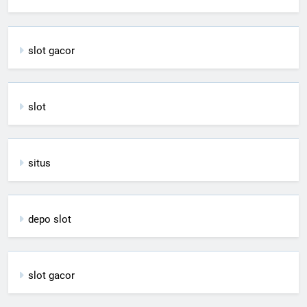
slot gacor
slot
situs
depo slot
slot gacor