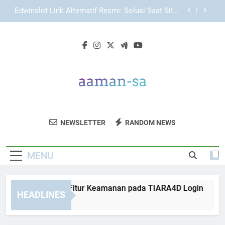
Skip
Panduan Lengkap EDWINSLOT Login untuk Akses
to
Akun yang Lebih Stabil
content
Tips Login Edwinslot agar Akun Tetap Aman
Digunakan dengan Kebiasaan Akses yang Tepat
Cara Memahami Fitur Keamanan pada TIARA4D
Login
Edwinslot Link Alternatif Resmi: Solusi Saat Situs
Utama Tidak Bisa Dibuka
Panduan Lengkap EDWINSLOT Login untuk Akses
Akun yang Lebih Stabil
Aaman SA
Dapatkan Solusi Keamanan Terkini Dari
Tips Login Edwinslot agar Akun Tetap Aman
NEWSLETTER
RANDOM NEWS
Digunakan dengan Kebiasaan Akses yang Tepat
Aaman SA. Teknologi Untuk Melindungi
Bisnis Dan Rumah Anda.
MENU
ra Memahami Fitur Keamanan pada TIARA4D Login
Edw
HEADLINES
Month Ago
1 M