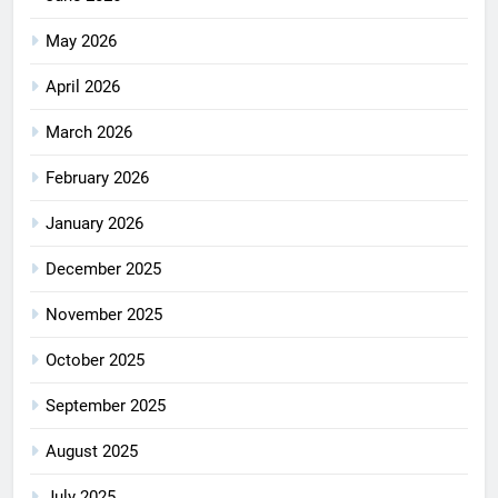
May 2026
April 2026
March 2026
February 2026
January 2026
December 2025
November 2025
October 2025
September 2025
August 2025
July 2025