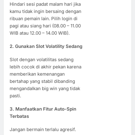
Hindari sesi padat malam hari jika
kamu tidak ingin bersaing dengan
ribuan pemain lain. Pilih login di
pagi atau siang hari (08.00 – 11.00
WIB atau 12.00 – 14.00 WIB).
2.
Gunakan Slot Volatility Sedang
Slot dengan volatilitas sedang
lebih cocok di akhir pekan karena
memberikan kemenangan
bertahap yang stabil dibanding
mengandalkan big win yang tidak
pasti.
3.
Manfaatkan Fitur Auto-Spin
Terbatas
Jangan bermain terlalu agresif.