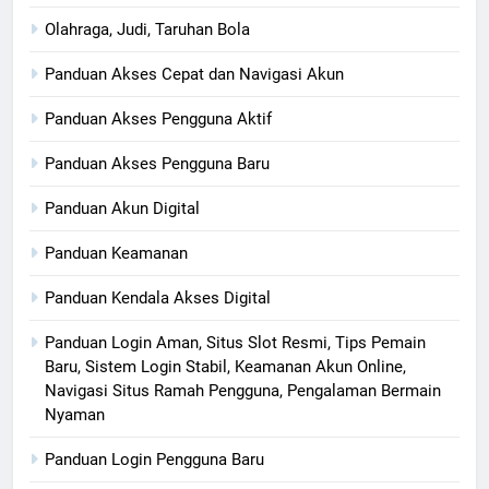
Olahraga, Judi, Taruhan Bola
Panduan Akses Cepat dan Navigasi Akun
Panduan Akses Pengguna Aktif
Panduan Akses Pengguna Baru
Panduan Akun Digital
Panduan Keamanan
Panduan Kendala Akses Digital
Panduan Login Aman, Situs Slot Resmi, Tips Pemain
Baru, Sistem Login Stabil, Keamanan Akun Online,
Navigasi Situs Ramah Pengguna, Pengalaman Bermain
Nyaman
Panduan Login Pengguna Baru