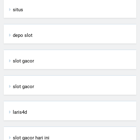
situs
depo slot
slot gacor
slot gacor
laris4d
slot gacor hari ini