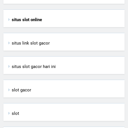
situs slot online
situs link slot gacor
situs slot gacor hari ini
slot gacor
slot