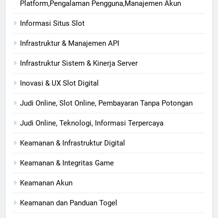
Platform,Pengalaman Pengguna,Manajemen Akun
Informasi Situs Slot
Infrastruktur & Manajemen API
Infrastruktur Sistem & Kinerja Server
Inovasi & UX Slot Digital
Judi Online, Slot Online, Pembayaran Tanpa Potongan
Judi Online, Teknologi, Informasi Terpercaya
Keamanan & Infrastruktur Digital
Keamanan & Integritas Game
Keamanan Akun
Keamanan dan Panduan Togel