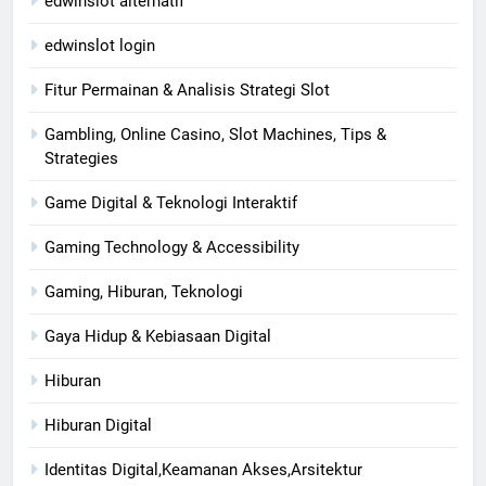
edwinslot alternatif
edwinslot login
Fitur Permainan & Analisis Strategi Slot
Gambling, Online Casino, Slot Machines, Tips &
Strategies
Game Digital & Teknologi Interaktif
Gaming Technology & Accessibility
Gaming, Hiburan, Teknologi
Gaya Hidup & Kebiasaan Digital
Hiburan
Hiburan Digital
Identitas Digital,Keamanan Akses,Arsitektur