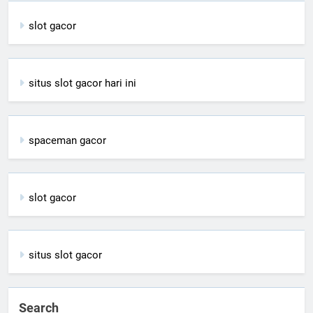
slot gacor
situs slot gacor hari ini
spaceman gacor
slot gacor
situs slot gacor
Search