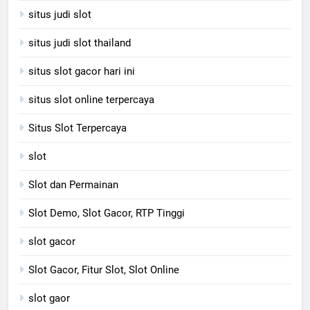
situs judi slot
situs judi slot thailand
situs slot gacor hari ini
situs slot online terpercaya
Situs Slot Terpercaya
slot
Slot dan Permainan
Slot Demo, Slot Gacor, RTP Tinggi
slot gacor
Slot Gacor, Fitur Slot, Slot Online
slot gaor