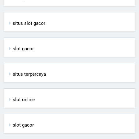
situs slot gacor
slot gacor
situs terpercaya
slot online
slot gacor