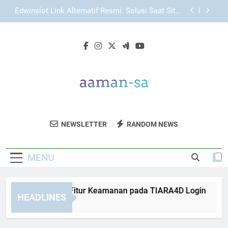
Skip
Panduan Lengkap EDWINSLOT Login untuk Akses
to
Akun yang Lebih Stabil
content
Tips Login Edwinslot agar Akun Tetap Aman
Digunakan dengan Kebiasaan Akses yang Tepat
Cara Memahami Fitur Keamanan pada TIARA4D
Login
Edwinslot Link Alternatif Resmi: Solusi Saat Situs
Utama Tidak Bisa Dibuka
Panduan Lengkap EDWINSLOT Login untuk Akses
Akun yang Lebih Stabil
Aaman SA
Dapatkan Solusi Keamanan Terkini Dari
Tips Login Edwinslot agar Akun Tetap Aman
NEWSLETTER
RANDOM NEWS
Digunakan dengan Kebiasaan Akses yang Tepat
Aaman SA. Teknologi Untuk Melindungi
Bisnis Dan Rumah Anda.
MENU
ra Memahami Fitur Keamanan pada TIARA4D Login
Edw
HEADLINES
Weeks Ago
1 M