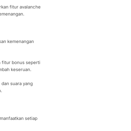
an fitur avalanche
kemenangan.
ikan kemenangan
.
 fitur bonus seperti
ambah keseruan.
 dan suara yang
.
emanfaatkan setiap