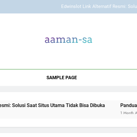
Edwinslot Link Alternatif Resmi: Sol
Panduan Lengkap EDWINSLOT Login
Tips Login Edwinslot agar Akun Tetap Aman Digunak
Cara Memahami
man SA
Edwinslot Link Alternatif Resmi: Sol
Solusi Keamanan Terkini Dari Aaman SA. Teknologi Untuk Meli
Panduan Lengkap EDWINSLOT Login
SAMPLE PAGE
Tips Login Edwinslot agar Akun Tetap Aman Digunak
 Saat Situs Utama Tidak Bisa Dibuka
Panduan Lengkap ED
1 Month Ago