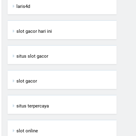
laris4d
slot gacor hari ini
situs slot gacor
slot gacor
situs terpercaya
slot online