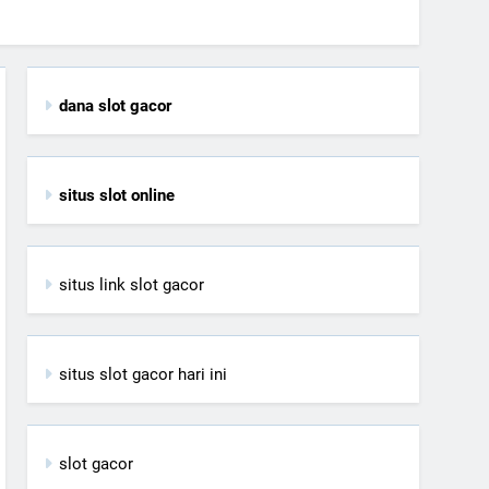
dana slot gacor
situs slot online
situs link slot gacor
situs slot gacor hari ini
slot gacor