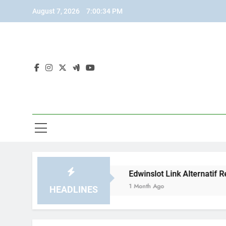
Skip
August 7, 2026
7:00:35 PM
to
content
Aa
Dapatkan 
 TIARA4D Login
Edwinslot Link Alternatif Resmi: Solusi
1 Month Ago
HEADLINES