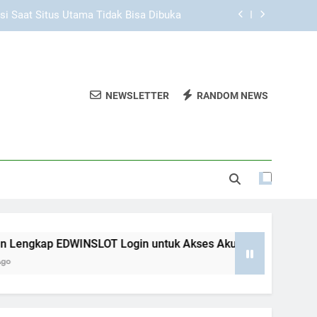
usi Saat Situs Utama Tidak Bisa Dibuka
 untuk Akses Akun yang Lebih Stabil
an dengan Kebiasaan Akses yang Tepat
NEWSLETTER
RANDOM NEWS
 Fitur Keamanan pada TIARA4D Login
usi Saat Situs Utama Tidak Bisa Dibuka
ndungi Bisnis Dan Rumah Anda.
 untuk Akses Akun yang Lebih Stabil
an dengan Kebiasaan Akses yang Tepat
WINSLOT Login untuk Akses Akun yang Lebih Stabil
Ti
2 