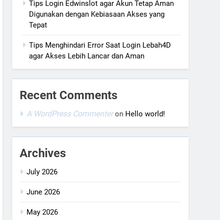
Tips Login Edwinslot agar Akun Tetap Aman
Digunakan dengan Kebiasaan Akses yang
Tepat
Tips Menghindari Error Saat Login Lebah4D
agar Akses Lebih Lancar dan Aman
Recent Comments
A WordPress Commenter
on
Hello world!
Archives
July 2026
June 2026
May 2026