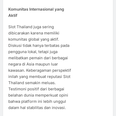
Komunitas Internasional yang
Aktif
Slot Thailand juga sering
dibicarakan karena memiliki
komunitas global yang aktif.
Diskusi tidak hanya terbatas pada
pengguna lokal, tetapi juga
melibatkan pemain dari berbagai
negara di Asia maupun luar
kawasan. Keberagaman perspektif
inilah yang membuat reputasi Slot
Thailand semakin meluas.
Testimoni positif dari berbagai
belahan dunia memperkuat opini
bahwa platform ini lebih unggul
dalam hal stabilitas dan inovasi.