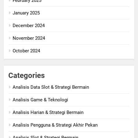
February 2025
January 2025
December 2024
November 2024
October 2024
Categories
Analisis Data Slot & Strategi Bermain
Analisis Game & Teknologi
Analisis Harian & Strategi Bermain
Analisis Pengguna & Strategi Akhir Pekan
Analisis Slot & Strategi Bermain