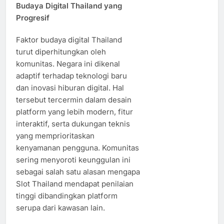
Budaya Digital Thailand yang
Progresif
Faktor budaya digital Thailand
turut diperhitungkan oleh
komunitas. Negara ini dikenal
adaptif terhadap teknologi baru
dan inovasi hiburan digital. Hal
tersebut tercermin dalam desain
platform yang lebih modern, fitur
interaktif, serta dukungan teknis
yang memprioritaskan
kenyamanan pengguna. Komunitas
sering menyoroti keunggulan ini
sebagai salah satu alasan mengapa
Slot Thailand mendapat penilaian
tinggi dibandingkan platform
serupa dari kawasan lain.