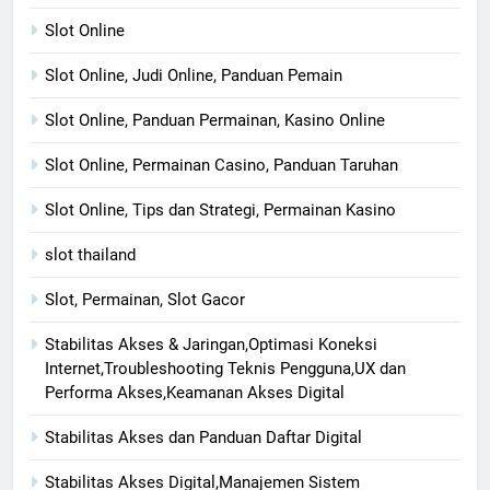
Slot Online
Slot Online, Judi Online, Panduan Pemain
Slot Online, Panduan Permainan, Kasino Online
Slot Online, Permainan Casino, Panduan Taruhan
Slot Online, Tips dan Strategi, Permainan Kasino
slot thailand
Slot, Permainan, Slot Gacor
Stabilitas Akses & Jaringan,Optimasi Koneksi
Internet,Troubleshooting Teknis Pengguna,UX dan
Performa Akses,Keamanan Akses Digital
Stabilitas Akses dan Panduan Daftar Digital
Stabilitas Akses Digital,Manajemen Sistem