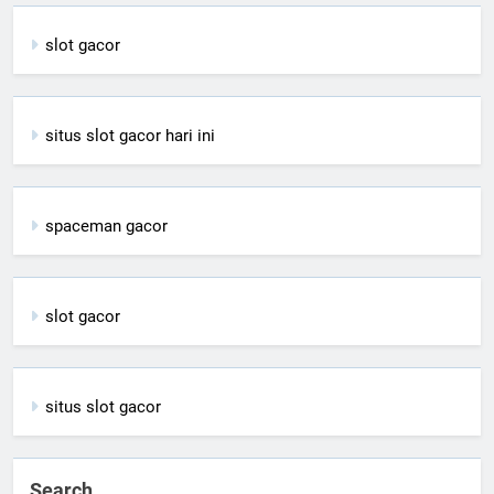
slot gacor
situs slot gacor hari ini
spaceman gacor
slot gacor
situs slot gacor
Search