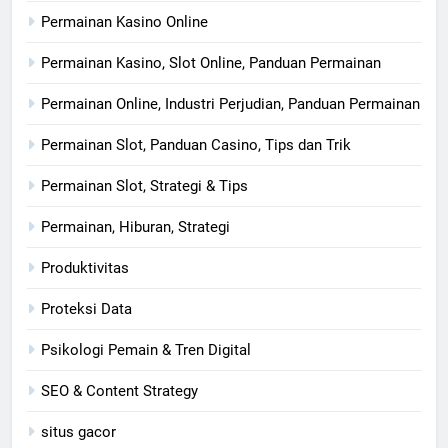
Permainan Kasino Online
Permainan Kasino, Slot Online, Panduan Permainan
Permainan Online, Industri Perjudian, Panduan Permainan
Permainan Slot, Panduan Casino, Tips dan Trik
Permainan Slot, Strategi & Tips
Permainan, Hiburan, Strategi
Produktivitas
Proteksi Data
Psikologi Pemain & Tren Digital
SEO & Content Strategy
situs gacor