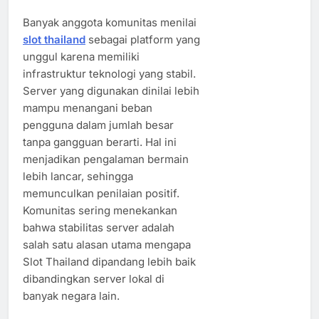
Banyak anggota komunitas menilai
slot thailand
sebagai platform yang
unggul karena memiliki
infrastruktur teknologi yang stabil.
Server yang digunakan dinilai lebih
mampu menangani beban
pengguna dalam jumlah besar
tanpa gangguan berarti. Hal ini
menjadikan pengalaman bermain
lebih lancar, sehingga
memunculkan penilaian positif.
Komunitas sering menekankan
bahwa stabilitas server adalah
salah satu alasan utama mengapa
Slot Thailand dipandang lebih baik
dibandingkan server lokal di
banyak negara lain.