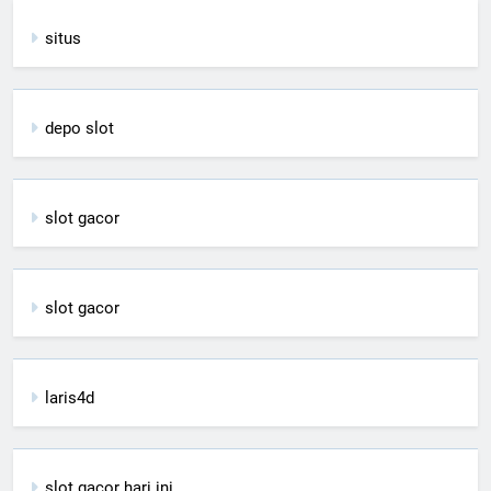
situs
depo slot
slot gacor
slot gacor
laris4d
slot gacor hari ini