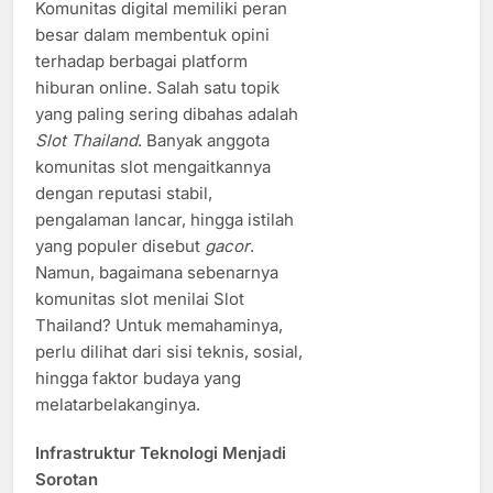
Komunitas digital memiliki peran
besar dalam membentuk opini
terhadap berbagai platform
hiburan online. Salah satu topik
yang paling sering dibahas adalah
Slot Thailand
. Banyak anggota
komunitas slot mengaitkannya
dengan reputasi stabil,
pengalaman lancar, hingga istilah
yang populer disebut
gacor
.
Namun, bagaimana sebenarnya
komunitas slot menilai Slot
Thailand? Untuk memahaminya,
perlu dilihat dari sisi teknis, sosial,
hingga faktor budaya yang
melatarbelakanginya.
Infrastruktur Teknologi Menjadi
Sorotan