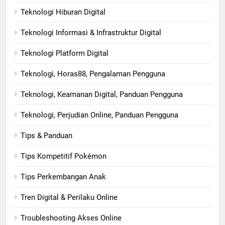
Teknologi Hiburan Digital
Teknologi Informasi & Infrastruktur Digital
Teknologi Platform Digital
Teknologi, Horas88, Pengalaman Pengguna
Teknologi, Keamanan Digital, Panduan Pengguna
Teknologi, Perjudian Online, Panduan Pengguna
Tips & Panduan
Tips Kompetitif Pokémon
Tips Perkembangan Anak
Tren Digital & Perilaku Online
Troubleshooting Akses Online