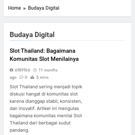
Home
Budaya Digital
Budaya Digital
Slot Thailand: Bagaimana
Komunitas Slot Menilainya
6f89f66
11 months
ago
0
5 mins
Slot Thailand sering menjadi topik
diskusi hangat di komunitas slot
karena dianggap stabil, konsisten,
dan inovatif. Artikel ini mengulas
bagaimana komunitas menilai Slot
Thailand dari berbagai sudut
pandang.