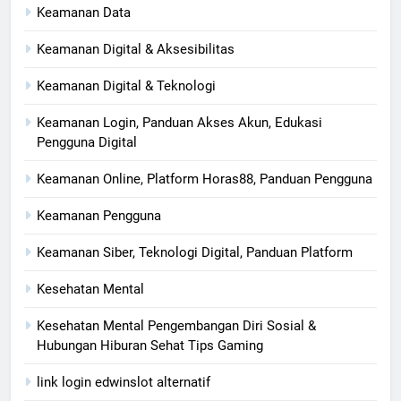
Keamanan Data
Keamanan Digital & Aksesibilitas
Keamanan Digital & Teknologi
Keamanan Login, Panduan Akses Akun, Edukasi
Pengguna Digital
Keamanan Online, Platform Horas88, Panduan Pengguna
Keamanan Pengguna
Keamanan Siber, Teknologi Digital, Panduan Platform
Kesehatan Mental
Kesehatan Mental Pengembangan Diri Sosial &
Hubungan Hiburan Sehat Tips Gaming
link login edwinslot alternatif