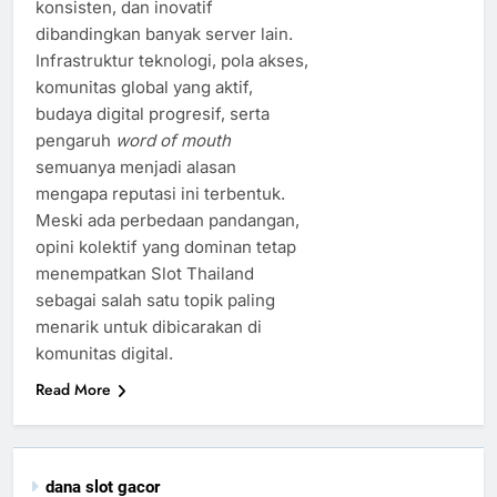
konsisten, dan inovatif
dibandingkan banyak server lain.
Infrastruktur teknologi, pola akses,
komunitas global yang aktif,
budaya digital progresif, serta
pengaruh
word of mouth
semuanya menjadi alasan
mengapa reputasi ini terbentuk.
Meski ada perbedaan pandangan,
opini kolektif yang dominan tetap
menempatkan Slot Thailand
sebagai salah satu topik paling
menarik untuk dibicarakan di
komunitas digital.
Read More
dana slot gacor