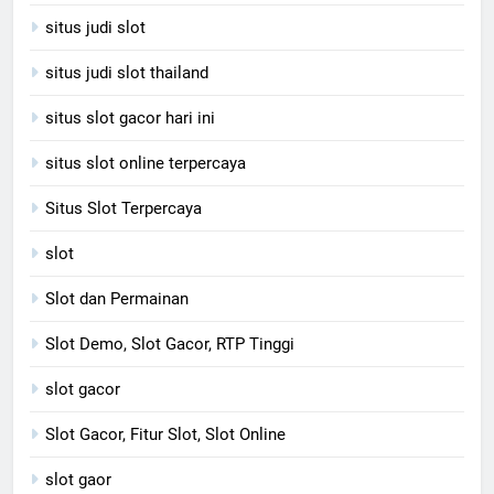
situs judi slot
situs judi slot thailand
situs slot gacor hari ini
situs slot online terpercaya
Situs Slot Terpercaya
slot
Slot dan Permainan
Slot Demo, Slot Gacor, RTP Tinggi
slot gacor
Slot Gacor, Fitur Slot, Slot Online
slot gaor