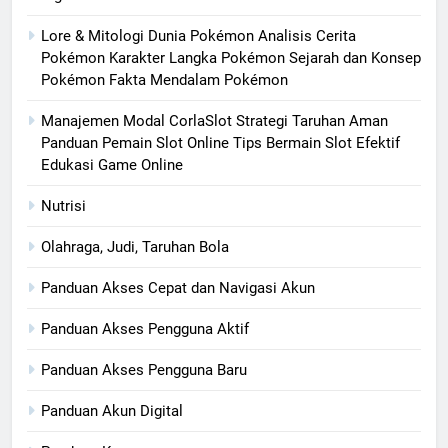
Lore & Mitologi Dunia Pokémon Analisis Cerita
Pokémon Karakter Langka Pokémon Sejarah dan Konsep
Pokémon Fakta Mendalam Pokémon
Manajemen Modal CorlaSlot Strategi Taruhan Aman
Panduan Pemain Slot Online Tips Bermain Slot Efektif
Edukasi Game Online
Nutrisi
Olahraga, Judi, Taruhan Bola
Panduan Akses Cepat dan Navigasi Akun
Panduan Akses Pengguna Aktif
Panduan Akses Pengguna Baru
Panduan Akun Digital