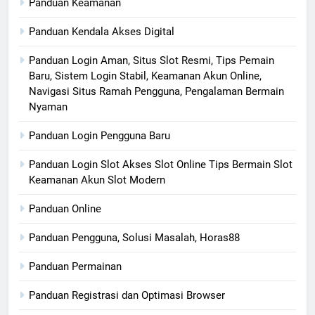
Panduan Keamanan
Panduan Kendala Akses Digital
Panduan Login Aman, Situs Slot Resmi, Tips Pemain
Baru, Sistem Login Stabil, Keamanan Akun Online,
Navigasi Situs Ramah Pengguna, Pengalaman Bermain
Nyaman
Panduan Login Pengguna Baru
Panduan Login Slot Akses Slot Online Tips Bermain Slot
Keamanan Akun Slot Modern
Panduan Online
Panduan Pengguna, Solusi Masalah, Horas88
Panduan Permainan
Panduan Registrasi dan Optimasi Browser