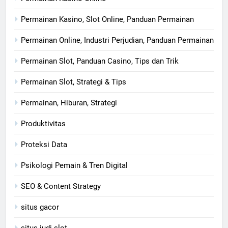
Permainan Kasino, Slot Online, Panduan Permainan
Permainan Online, Industri Perjudian, Panduan Permainan
Permainan Slot, Panduan Casino, Tips dan Trik
Permainan Slot, Strategi & Tips
Permainan, Hiburan, Strategi
Produktivitas
Proteksi Data
Psikologi Pemain & Tren Digital
SEO & Content Strategy
situs gacor
situs judi slot