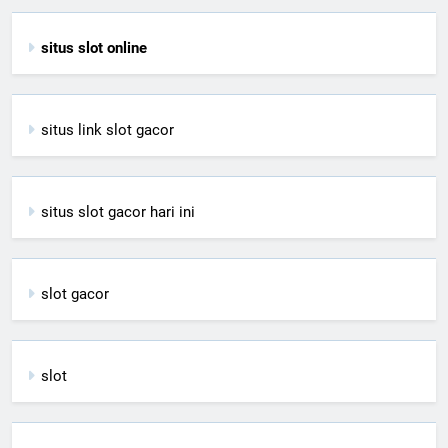
situs slot online
situs link slot gacor
situs slot gacor hari ini
slot gacor
slot