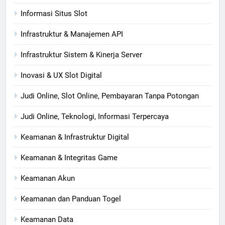
Informasi Situs Slot
Infrastruktur & Manajemen API
Infrastruktur Sistem & Kinerja Server
Inovasi & UX Slot Digital
Judi Online, Slot Online, Pembayaran Tanpa Potongan
Judi Online, Teknologi, Informasi Terpercaya
Keamanan & Infrastruktur Digital
Keamanan & Integritas Game
Keamanan Akun
Keamanan dan Panduan Togel
Keamanan Data