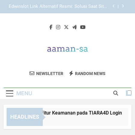
Skip
Panduan Lengkap EDWINSLOT Login untuk Akses
to
Akun yang Lebih Stabil
content
Tips Login Edwinslot agar Akun Tetap Aman
Digunakan dengan Kebiasaan Akses yang Tepat
Cara Memahami Fitur Keamanan pada TIARA4D
Login
Edwinslot Link Alternatif Resmi: Solusi Saat Situs
Utama Tidak Bisa Dibuka
Panduan Lengkap EDWINSLOT Login untuk Akses
Akun yang Lebih Stabil
Aaman SA
Dapatkan Solusi Keamanan Terkini Dari
Tips Login Edwinslot agar Akun Tetap Aman
NEWSLETTER
RANDOM NEWS
Digunakan dengan Kebiasaan Akses yang Tepat
Aaman SA. Teknologi Untuk Melindungi
Bisnis Dan Rumah Anda.
MENU
ara Memahami Fitur Keamanan pada TIARA4D Login
Ed
HEADLINES
Weeks Ago
1 M