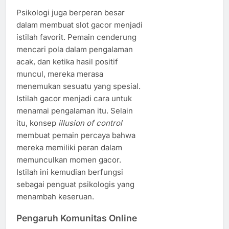
Psikologi juga berperan besar
dalam membuat slot gacor menjadi
istilah favorit. Pemain cenderung
mencari pola dalam pengalaman
acak, dan ketika hasil positif
muncul, mereka merasa
menemukan sesuatu yang spesial.
Istilah gacor menjadi cara untuk
menamai pengalaman itu. Selain
itu, konsep
illusion of control
membuat pemain percaya bahwa
mereka memiliki peran dalam
memunculkan momen gacor.
Istilah ini kemudian berfungsi
sebagai penguat psikologis yang
menambah keseruan.
Pengaruh Komunitas Online