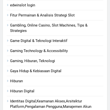
edwinslot login
Fitur Permainan & Analisis Strategi Slot
Gambling, Online Casino, Slot Machines, Tips &
Strategies
Game Digital & Teknologi Interaktif
Gaming Technology & Accessibility
Gaming, Hiburan, Teknologi
Gaya Hidup & Kebiasaan Digital
Hiburan
Hiburan Digital
Identitas Digital,Keamanan Akses,Arsitektur
Platform,Pengalaman Pengguna,Manajemen Akun