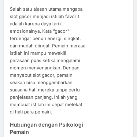
Salah satu alasan utama mengapa
slot gacor menjadi istilah favorit
adalah karena daya tarik
emosionalnya. Kata “gacor”
terdengar penuh energi, singkat,
dan mudah diingat. Pemain merasa
istilah ini mampu mewakili
perasaan puas ketika mengalami
momen menyenangkan. Dengan
menyebut slot gacor, pemain
seakan bisa menggambarkan
suasana hati mereka tanpa perlu
penjelasan panjang. Inilah yang
membuat istilah ini cepat melekat
di hati para pemain.
Hubungan dengan Psikologi
Pemain