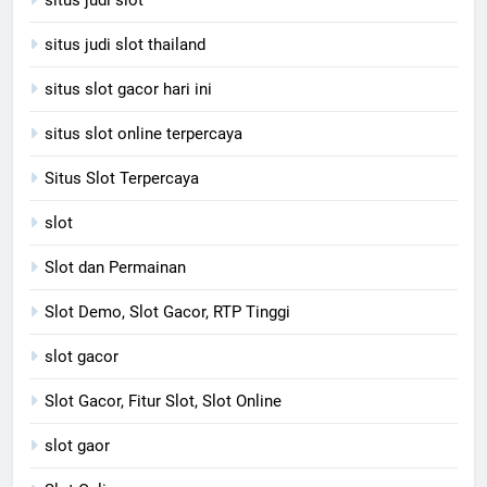
situs judi slot thailand
situs slot gacor hari ini
situs slot online terpercaya
Situs Slot Terpercaya
slot
Slot dan Permainan
Slot Demo, Slot Gacor, RTP Tinggi
slot gacor
Slot Gacor, Fitur Slot, Slot Online
slot gaor