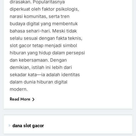
dirasakan. Popularitasnya
diperkuat oleh faktor psikologis,
narasi komunitas, serta tren
budaya digital yang membentuk
bahasa sehari-hari. Meski tidak
selalu sesuai dengan fakta teknis,
slot gacor tetap menjadi simbol
hiburan yang hidup dalam persepsi
dan kebersamaan. Dengan
demikian, istilah ini lebih dari
sekadar kata—ia adalah identitas
dalam dunia hiburan digital
modern.
Read More
dana slot gacor