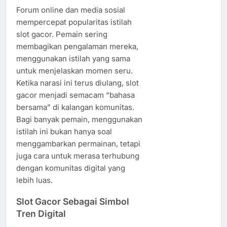
Forum online dan media sosial
mempercepat popularitas istilah
slot gacor. Pemain sering
membagikan pengalaman mereka,
menggunakan istilah yang sama
untuk menjelaskan momen seru.
Ketika narasi ini terus diulang, slot
gacor menjadi semacam “bahasa
bersama” di kalangan komunitas.
Bagi banyak pemain, menggunakan
istilah ini bukan hanya soal
menggambarkan permainan, tetapi
juga cara untuk merasa terhubung
dengan komunitas digital yang
lebih luas.
Slot Gacor Sebagai Simbol
Tren Digital