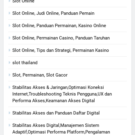
Slot Online
Slot Online, Judi Online, Panduan Pemain
Slot Online, Panduan Permainan, Kasino Online
Slot Online, Permainan Casino, Panduan Taruhan
Slot Online, Tips dan Strategi, Permainan Kasino
slot thailand
Slot, Permainan, Slot Gacor
Stabilitas Akses & Jaringan,Optimasi Koneksi
Internet,Troubleshooting Teknis Pengguna,UX dan
Performa Akses,Keamanan Akses Digital
Stabilitas Akses dan Panduan Daftar Digital
Stabilitas Akses Digital,Manajemen Sistem
Adaptif,Optimasi Performa Platform,Pengalaman