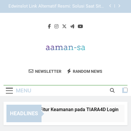
Skip
Panduan Lengkap EDWINSLOT Login untuk Akses
to
Akun yang Lebih Stabil
content
Tips Login Edwinslot agar Akun Tetap Aman
Digunakan dengan Kebiasaan Akses yang Tepat
Cara Memahami Fitur Keamanan pada TIARA4D
Login
Edwinslot Link Alternatif Resmi: Solusi Saat Situs
Utama Tidak Bisa Dibuka
Panduan Lengkap EDWINSLOT Login untuk Akses
Akun yang Lebih Stabil
Aaman SA
Dapatkan Solusi Keamanan Terkini Dari
Tips Login Edwinslot agar Akun Tetap Aman
NEWSLETTER
RANDOM NEWS
Digunakan dengan Kebiasaan Akses yang Tepat
Aaman SA. Teknologi Untuk Melindungi
Bisnis Dan Rumah Anda.
MENU
ara Memahami Fitur Keamanan pada TIARA4D Login
Ed
HEADLINES
Weeks Ago
1 M