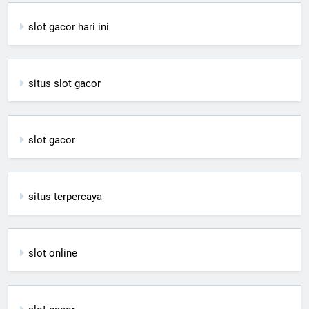
slot gacor hari ini
situs slot gacor
slot gacor
situs terpercaya
slot online