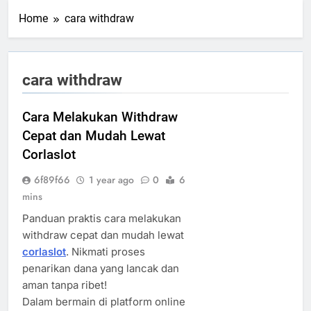
Home
cara withdraw
cara withdraw
Cara Melakukan Withdraw
Cepat dan Mudah Lewat
Corlaslot
6f89f66
1 year ago
0
6
mins
Panduan praktis cara melakukan
withdraw cepat dan mudah lewat
corlaslot
. Nikmati proses
penarikan dana yang lancak dan
aman tanpa ribet!
Dalam bermain di platform online