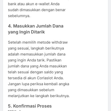
bank atau akun e-wallet Anda
sudah dimasukkan dengan benar
sebelumnya.
4. Masukkan Jumlah Dana
yang Ingin Ditarik
Setelah memilih metode withdraw
yang sesuai, langkah berikutnya
adalah memasukkan jumlah dana
yang ingin Anda tarik. Pastikan
jumlah dana yang Anda masukkan
telah sesuai dengan saldo yang
tersedia di akun Corlaslot Anda.
Jangan lupa periksa kembali angka
yang dimasukkan sebelum
melanjutkan ke langkah berikutnya.
5. Konfirmasi Proses