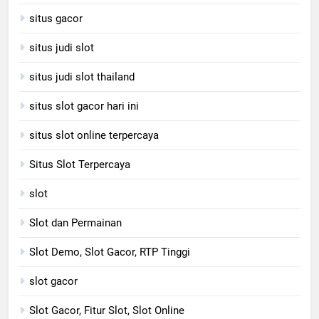
situs gacor
situs judi slot
situs judi slot thailand
situs slot gacor hari ini
situs slot online terpercaya
Situs Slot Terpercaya
slot
Slot dan Permainan
Slot Demo, Slot Gacor, RTP Tinggi
slot gacor
Slot Gacor, Fitur Slot, Slot Online