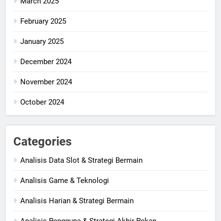
March 2025
February 2025
January 2025
December 2024
November 2024
October 2024
Categories
Analisis Data Slot & Strategi Bermain
Analisis Game & Teknologi
Analisis Harian & Strategi Bermain
Analisis Pengguna & Strategi Akhir Pekan