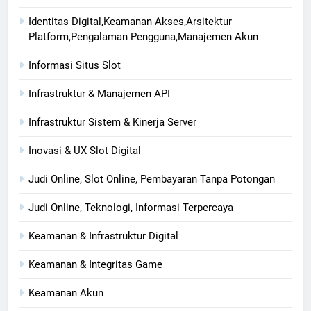
Identitas Digital,Keamanan Akses,Arsitektur
Platform,Pengalaman Pengguna,Manajemen Akun
Informasi Situs Slot
Infrastruktur & Manajemen API
Infrastruktur Sistem & Kinerja Server
Inovasi & UX Slot Digital
Judi Online, Slot Online, Pembayaran Tanpa Potongan
Judi Online, Teknologi, Informasi Terpercaya
Keamanan & Infrastruktur Digital
Keamanan & Integritas Game
Keamanan Akun