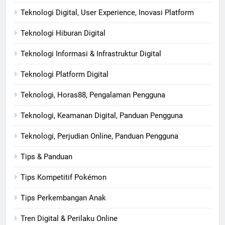
Teknologi Digital, User Experience, Inovasi Platform
Teknologi Hiburan Digital
Teknologi Informasi & Infrastruktur Digital
Teknologi Platform Digital
Teknologi, Horas88, Pengalaman Pengguna
Teknologi, Keamanan Digital, Panduan Pengguna
Teknologi, Perjudian Online, Panduan Pengguna
Tips & Panduan
Tips Kompetitif Pokémon
Tips Perkembangan Anak
Tren Digital & Perilaku Online