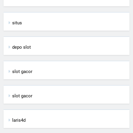
situs
depo slot
slot gacor
slot gacor
laris4d