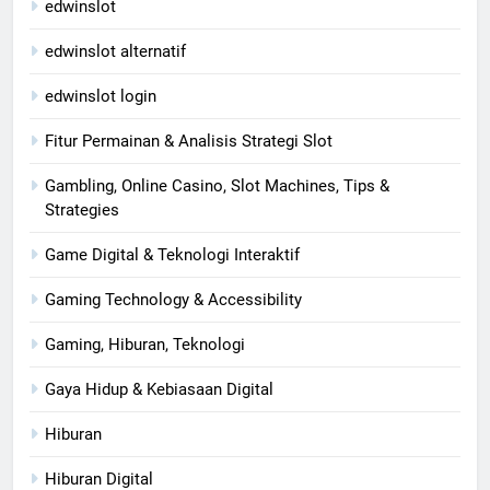
edwinslot
edwinslot alternatif
edwinslot login
Fitur Permainan & Analisis Strategi Slot
Gambling, Online Casino, Slot Machines, Tips &
Strategies
Game Digital & Teknologi Interaktif
Gaming Technology & Accessibility
Gaming, Hiburan, Teknologi
Gaya Hidup & Kebiasaan Digital
Hiburan
Hiburan Digital