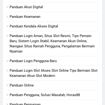
Panduan Akun Digital
Panduan Keamanan
Panduan Kendala Akses Digital
Panduan Login Aman, Situs Slot Resmi, Tips Pemain
Baru, Sistem Login Stabil, Keamanan Akun Online,
Navigasi Situs Ramah Pengguna, Pengalaman Bermain
Nyaman
Panduan Login Pengguna Baru
Panduan Login Slot Akses Slot Online Tips Bermain Slot
Keamanan Akun Slot Modern
Panduan Online
Panduan Pengguna, Solusi Masalah, Horas88
Panduan Permainan