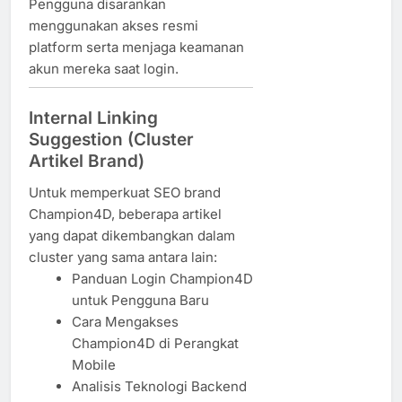
Pengguna disarankan
menggunakan akses resmi
platform serta menjaga keamanan
akun mereka saat login.
Internal Linking
Suggestion (Cluster
Artikel Brand)
Untuk memperkuat SEO brand
Champion4D, beberapa artikel
yang dapat dikembangkan dalam
cluster yang sama antara lain:
Panduan Login Champion4D
untuk Pengguna Baru
Cara Mengakses
Champion4D di Perangkat
Mobile
Analisis Teknologi Backend