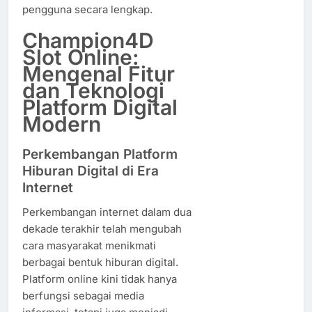
pengguna secara lengkap.
Champion4D
Slot Online:
Mengenal Fitur
dan Teknologi
Platform Digital
Modern
Perkembangan Platform
Hiburan Digital di Era
Internet
Perkembangan internet dalam dua
dekade terakhir telah mengubah
cara masyarakat menikmati
berbagai bentuk hiburan digital.
Platform online kini tidak hanya
berfungsi sebagai media