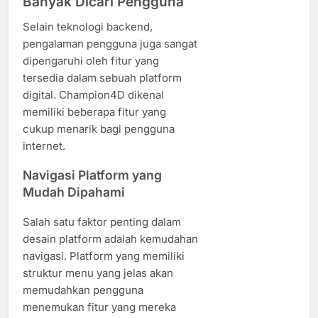
Banyak Dicari Pengguna
Selain teknologi backend,
pengalaman pengguna juga sangat
dipengaruhi oleh fitur yang
tersedia dalam sebuah platform
digital. Champion4D dikenal
memiliki beberapa fitur yang
cukup menarik bagi pengguna
internet.
Navigasi Platform yang
Mudah Dipahami
Salah satu faktor penting dalam
desain platform adalah kemudahan
navigasi. Platform yang memiliki
struktur menu yang jelas akan
memudahkan pengguna
menemukan fitur yang mereka