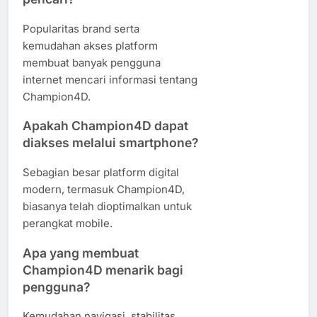
Popularitas brand serta
kemudahan akses platform
membuat banyak pengguna
internet mencari informasi tentang
Champion4D.
Apakah Champion4D dapat
diakses melalui smartphone?
Sebagian besar platform digital
modern, termasuk Champion4D,
biasanya telah dioptimalkan untuk
perangkat mobile.
Apa yang membuat
Champion4D menarik bagi
pengguna?
Kemudahan navigasi, stabilitas