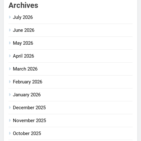
Archives
July 2026
June 2026
May 2026
April 2026
March 2026
February 2026
January 2026
December 2025
November 2025
October 2025