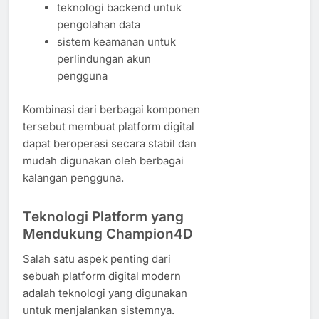
teknologi backend untuk
pengolahan data
sistem keamanan untuk
perlindungan akun
pengguna
Kombinasi dari berbagai komponen
tersebut membuat platform digital
dapat beroperasi secara stabil dan
mudah digunakan oleh berbagai
kalangan pengguna.
Teknologi Platform yang
Mendukung Champion4D
Salah satu aspek penting dari
sebuah platform digital modern
adalah teknologi yang digunakan
untuk menjalankan sistemnya.