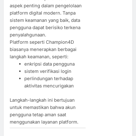
aspek penting dalam pengelolaan
platform digital modern. Tanpa
sistem keamanan yang baik, data
pengguna dapat berisiko terkena
penyalahgunaan.
Platform seperti Champion4D
biasanya menerapkan berbagai
langkah keamanan, seperti:
enkripsi data pengguna
sistem verifikasi login
perlindungan terhadap
aktivitas mencurigakan
Langkah-langkah ini bertujuan
untuk memastikan bahwa akun
pengguna tetap aman saat
menggunakan layanan platform.