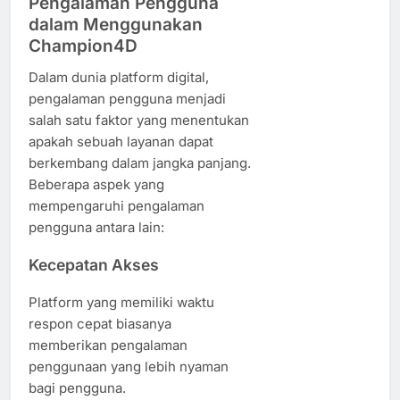
Pengalaman Pengguna
dalam Menggunakan
Champion4D
Dalam dunia platform digital,
pengalaman pengguna menjadi
salah satu faktor yang menentukan
apakah sebuah layanan dapat
berkembang dalam jangka panjang.
Beberapa aspek yang
mempengaruhi pengalaman
pengguna antara lain:
Kecepatan Akses
Platform yang memiliki waktu
respon cepat biasanya
memberikan pengalaman
penggunaan yang lebih nyaman
bagi pengguna.