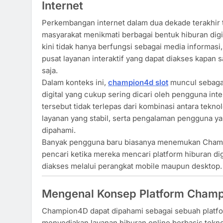
Internet
Perkembangan internet dalam dua dekade terakhir
masyarakat menikmati berbagai bentuk hiburan digit
kini tidak hanya berfungsi sebagai media informasi,
pusat layanan interaktif yang dapat diakses kapan s
saja.
Dalam konteks ini,
champion4d slot
muncul sebagai
digital yang cukup sering dicari oleh pengguna inte
tersebut tidak terlepas dari kombinasi antara teknol
layanan yang stabil, serta pengalaman pengguna ya
dipahami.
Banyak pengguna baru biasanya menemukan Cham
pencari ketika mereka mencari platform hiburan dig
diakses melalui perangkat mobile maupun desktop.
Mengenal Konsep Platform Cham
Champion4D dapat dipahami sebagai sebuah platfor
menyediakan layanan hiburan online berbasis tekno