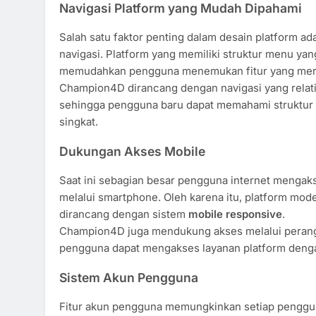
Navigasi Platform yang Mudah Dipahami
Salah satu faktor penting dalam desain platform a
navigasi. Platform yang memiliki struktur menu yan
memudahkan pengguna menemukan fitur yang mer
Champion4D dirancang dengan navigasi yang relat
sehingga pengguna baru dapat memahami struktur 
singkat.
Dukungan Akses Mobile
Saat ini sebagian besar pengguna internet mengaks
melalui smartphone. Oleh karena itu, platform mod
dirancang dengan sistem
mobile responsive
.
Champion4D juga mendukung akses melalui perang
pengguna dapat mengakses layanan platform dengan
Sistem Akun Pengguna
Fitur akun pengguna memungkinkan setiap penggu