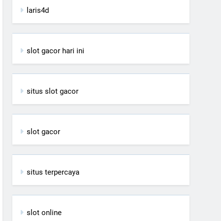
laris4d
slot gacor hari ini
situs slot gacor
slot gacor
situs terpercaya
slot online