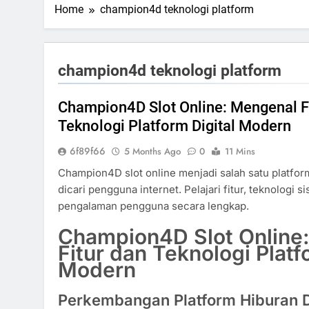
Home
champion4d teknologi platform
champion4d teknologi platform
Champion4D Slot Online: Mengenal F
Teknologi Platform Digital Modern
6f89f66
5 Months Ago
0
11 Mins
Champion4D slot online menjadi salah satu platform
dicari pengguna internet. Pelajari fitur, teknologi 
pengalaman pengguna secara lengkap.
Champion4D Slot Online
Fitur dan Teknologi Platf
Modern
Perkembangan Platform Hiburan Di