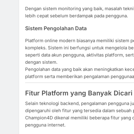
Dengan sistem monitoring yang baik, masalah tekni
lebih cepat sebelum berdampak pada pengguna.
Sistem Pengolahan Data
Platform online modern biasanya memiliki sistem 
kompleks. Sistem ini berfungsi untuk mengelola be
seperti data akun pengguna, aktivitas platform, ser
dengan sistem.
Pengolahan data yang baik akan meningkatkan kec
platform serta memberikan pengalaman penggunaa
Fitur Platform yang Banyak Dicar
Selain teknologi backend, pengalaman pengguna j
dipengaruhi oleh fitur yang tersedia dalam sebuah p
Champion4D dikenal memiliki beberapa fitur yang 
pengguna internet.