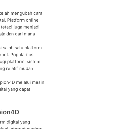
 telah mengubah cara
al. Platform online
 tetapi juga menjadi
aja dan dari mana
 salah satu platform
rnet. Popularitas
ogi platform, sistem
ng relatif mudah
pion4D melalui mesin
ital yang dapat
pion4D
m digital yang
logi internet modern.