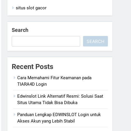
situs slot gacor
Search
SEARCH
Recent Posts
Cara Memahami Fitur Keamanan pada
TIARA4D Login
Edwinslot Link Alternatif Resmi: Solusi Saat
Situs Utama Tidak Bisa Dibuka
Panduan Lengkap EDWINSLOT Login untuk
Akses Akun yang Lebih Stabil