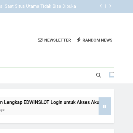
usi Saat Situs Utama Tidak Bisa Dibuka
 untuk Akses Akun yang Lebih Stabil
an dengan Kebiasaan Akses yang Tepat
NEWSLETTER
RANDOM NEWS
 Fitur Keamanan pada TIARA4D Login
usi Saat Situs Utama Tidak Bisa Dibuka
ndungi Bisnis Dan Rumah Anda.
 untuk Akses Akun yang Lebih Stabil
an dengan Kebiasaan Akses yang Tepat
 EDWINSLOT Login untuk Akses Akun yang Lebih Stabil