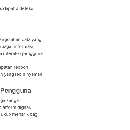
s dapat dideteksi
pengolahan data yang
rbagai informasi
ta interaksi pengguna
epatan respon
n yang lebih nyaman.
i Pengguna
uga sangat
latform digital.
cukup menarik bagi