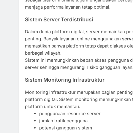
menjaga performa layanan tetap optimal.
Sistem Server Terdistribusi
Dalam dunia platform digital, server memainkan pe
penting. Banyak layanan online menggunakan
serve
memastikan bahwa platform tetap dapat diakses ol
berbagai wilayah.
Sistem ini memungkinkan beban akses pengguna d
server sehingga mengurangi risiko gangguan layan
Sistem Monitoring Infrastruktur
Monitoring infrastruktur merupakan bagian pentin
platform digital. Sistem monitoring memungkinkan 
platform untuk memantau:
penggunaan resource server
jumlah trafik pengguna
potensi gangguan sistem