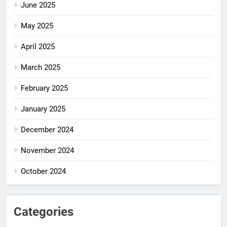
June 2025
May 2025
April 2025
March 2025
February 2025
January 2025
December 2024
November 2024
October 2024
Categories