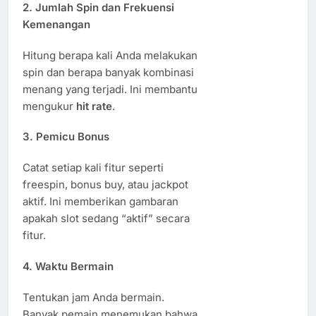
2.
Jumlah Spin dan Frekuensi
Kemenangan
Hitung berapa kali Anda melakukan
spin dan berapa banyak kombinasi
menang yang terjadi. Ini membantu
mengukur
hit rate
.
3.
Pemicu Bonus
Catat setiap kali fitur seperti
freespin, bonus buy, atau jackpot
aktif. Ini memberikan gambaran
apakah slot sedang “aktif” secara
fitur.
4.
Waktu Bermain
Tentukan jam Anda bermain.
Banyak pemain menemukan bahwa