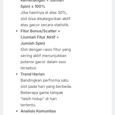
Kemenangan ÷ Jumlah
Spin) x 100%
Jika hasilnya di atas 30%,
slot bisa dikategorikan aktif
atau gacor secara statistik.
Fitur Bonus/Scatter =
(Jumlah Fitur Aktif ÷
Jumlah Spin)
Slot dengan rasio fitur yang
sering aktif menunjukkan
potensi gacor dalam sesi
tersebut.
Trend Harian
Bandingkan performa satu
slot pada hari yang berbeda.
Beberapa game tampak
“lebih hidup” di hari
tertentu.
Analisis Komunitas