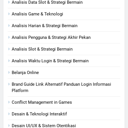
Analisis Data Slot & Strategi Bermain
Analisis Game & Teknologi
Analisis Harian & Strategi Bermain
Analisis Pengguna & Strategi Akhir Pekan
Analisis Slot & Strategi Bermain
Analisis Waktu Login & Strategi Bermain
Belanja Online
Brand Guide Link Alternatif Panduan Login Informasi
Platform
Conflict Management in Games
Desain & Teknologi Interaktif
Desain UI/UX & Sistem Otentikasi