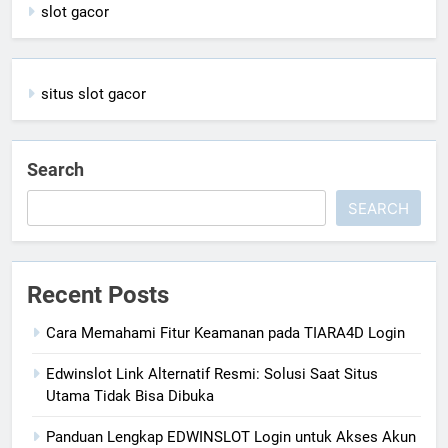
slot gacor
situs slot gacor
Search
SEARCH
Recent Posts
Cara Memahami Fitur Keamanan pada TIARA4D Login
Edwinslot Link Alternatif Resmi: Solusi Saat Situs
Utama Tidak Bisa Dibuka
Panduan Lengkap EDWINSLOT Login untuk Akses Akun