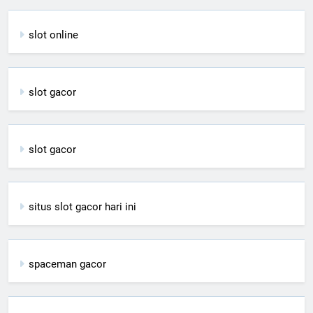
slot online
slot gacor
slot gacor
situs slot gacor hari ini
spaceman gacor