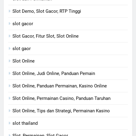
Slot Demo, Slot Gacor, RTP Tinggi
slot gacor
Slot Gacor, Fitur Slot, Slot Online
slot gaor
Slot Online
Slot Online, Judi Online, Panduan Pemain
Slot Online, Panduan Permainan, Kasino Online
Slot Online, Permainan Casino, Panduan Taruhan
Slot Online, Tips dan Strategi, Permainan Kasino
slot thailand
Slot, Permainan, Slot Gacor