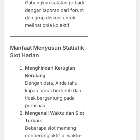
Gabungkan catatan pribadi
dengan laporan dari forum
dan grup diskusi untuk
melihat pola kolektif.
Manfaat Menyusun Statistik
Slot Harian
Menghindari Kerugian
Berulang
Dengan data, Anda tahu
kapan harus berhenti dan
tidak bergantung pada
perasaan.
Mengenali Waktu dan Slot
Terbaik
Beberapa slot memang
cenderung aktif di waktu-