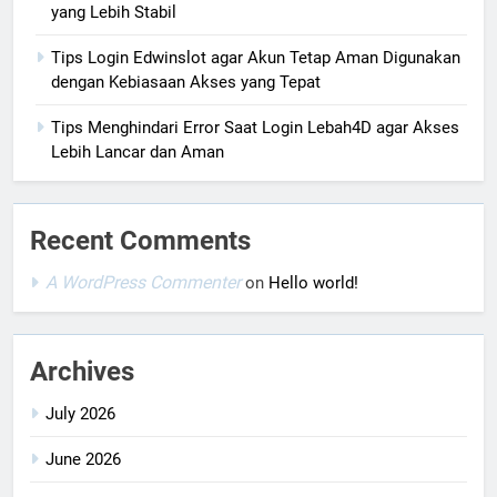
yang Lebih Stabil
Tips Login Edwinslot agar Akun Tetap Aman Digunakan
dengan Kebiasaan Akses yang Tepat
Tips Menghindari Error Saat Login Lebah4D agar Akses
Lebih Lancar dan Aman
Recent Comments
A WordPress Commenter
on
Hello world!
Archives
July 2026
June 2026