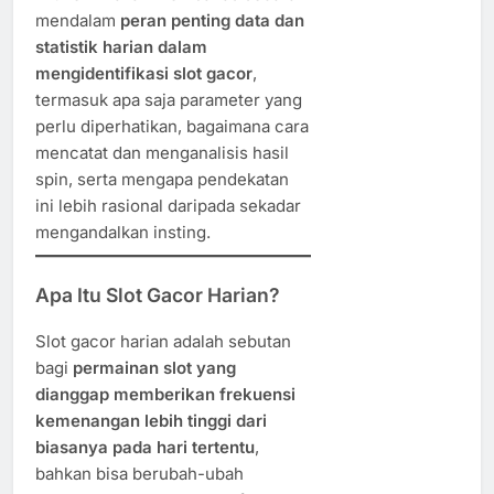
mendalam
peran penting data dan
statistik harian dalam
mengidentifikasi slot gacor
,
termasuk apa saja parameter yang
perlu diperhatikan, bagaimana cara
mencatat dan menganalisis hasil
spin, serta mengapa pendekatan
ini lebih rasional daripada sekadar
mengandalkan insting.
Apa Itu Slot Gacor Harian?
Slot gacor harian adalah sebutan
bagi
permainan slot yang
dianggap memberikan frekuensi
kemenangan lebih tinggi dari
biasanya pada hari tertentu
,
bahkan bisa berubah-ubah