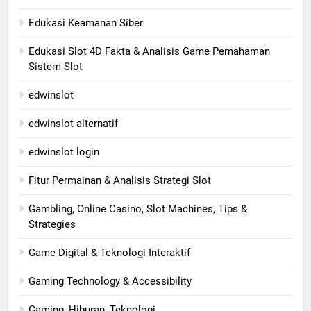
Edukasi Keamanan Siber
Edukasi Slot 4D Fakta & Analisis Game Pemahaman
Sistem Slot
edwinslot
edwinslot alternatif
edwinslot login
Fitur Permainan & Analisis Strategi Slot
Gambling, Online Casino, Slot Machines, Tips &
Strategies
Game Digital & Teknologi Interaktif
Gaming Technology & Accessibility
Gaming, Hiburan, Teknologi