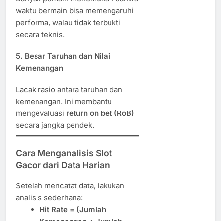
waktu bermain bisa memengaruhi
performa, walau tidak terbukti
secara teknis.
5.
Besar Taruhan dan Nilai
Kemenangan
Lacak rasio antara taruhan dan
kemenangan. Ini membantu
mengevaluasi
return on bet (RoB)
secara jangka pendek.
Cara Menganalisis Slot
Gacor dari Data Harian
Setelah mencatat data, lakukan
analisis sederhana:
Hit Rate = (Jumlah