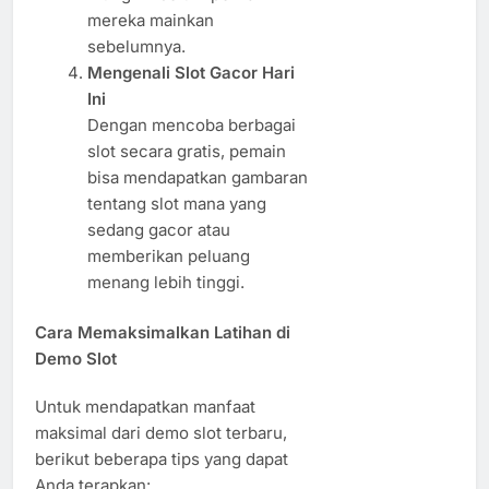
mereka mainkan
sebelumnya.
Mengenali Slot Gacor Hari
Ini
Dengan mencoba berbagai
slot secara gratis, pemain
bisa mendapatkan gambaran
tentang slot mana yang
sedang gacor atau
memberikan peluang
menang lebih tinggi.
Cara Memaksimalkan Latihan di
Demo Slot
Untuk mendapatkan manfaat
maksimal dari demo slot terbaru,
berikut beberapa tips yang dapat
Anda terapkan: