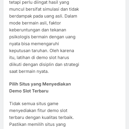
tetapi perlu diingat hasil yang
muncul bersifat simulasi dan tidak
berdampak pada uang asli. Dalam
mode bermain asli, faktor
keberuntungan dan tekanan
psikologis bermain dengan uang
nyata bisa memengaruhi
keputusan taruhan. Oleh karena
itu, latihan di demo slot harus
diikuti dengan disiplin dan strategi
saat bermain nyata.
Pilih Situs yang Menyediakan
Demo Slot Terbaru
Tidak semua situs game
menyediakan fitur demo slot
terbaru dengan kualitas terbaik.
Pastikan memilih situs yang