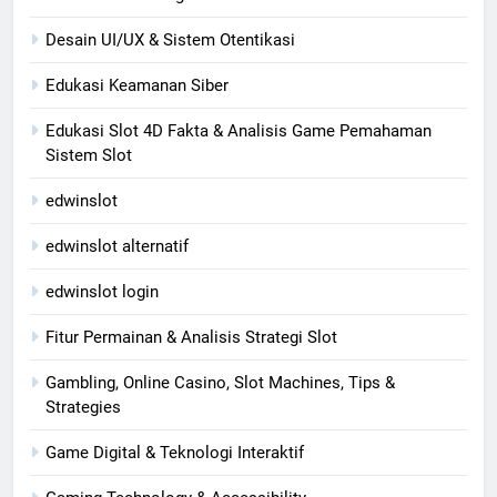
Desain UI/UX & Sistem Otentikasi
Edukasi Keamanan Siber
Edukasi Slot 4D Fakta & Analisis Game Pemahaman
Sistem Slot
edwinslot
edwinslot alternatif
edwinslot login
Fitur Permainan & Analisis Strategi Slot
Gambling, Online Casino, Slot Machines, Tips &
Strategies
Game Digital & Teknologi Interaktif