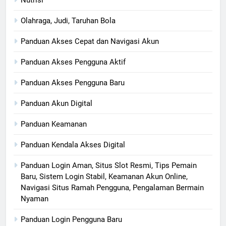
Nutrisi
Olahraga, Judi, Taruhan Bola
Panduan Akses Cepat dan Navigasi Akun
Panduan Akses Pengguna Aktif
Panduan Akses Pengguna Baru
Panduan Akun Digital
Panduan Keamanan
Panduan Kendala Akses Digital
Panduan Login Aman, Situs Slot Resmi, Tips Pemain
Baru, Sistem Login Stabil, Keamanan Akun Online,
Navigasi Situs Ramah Pengguna, Pengalaman Bermain
Nyaman
Panduan Login Pengguna Baru