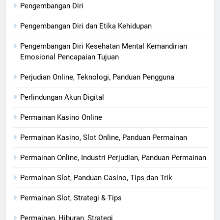
Pengembangan Diri
Pengembangan Diri dan Etika Kehidupan
Pengembangan Diri Kesehatan Mental Kemandirian
Emosional Pencapaian Tujuan
Perjudian Online, Teknologi, Panduan Pengguna
Perlindungan Akun Digital
Permainan Kasino Online
Permainan Kasino, Slot Online, Panduan Permainan
Permainan Online, Industri Perjudian, Panduan Permainan
Permainan Slot, Panduan Casino, Tips dan Trik
Permainan Slot, Strategi & Tips
Permainan, Hiburan, Strategi