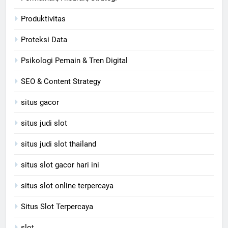
Produktivitas
Proteksi Data
Psikologi Pemain & Tren Digital
SEO & Content Strategy
situs gacor
situs judi slot
situs judi slot thailand
situs slot gacor hari ini
situs slot online terpercaya
Situs Slot Terpercaya
slot