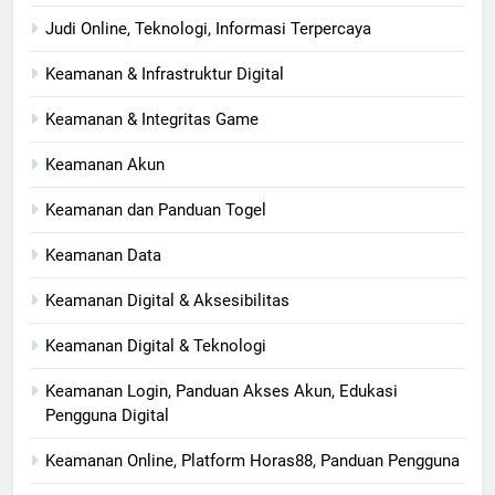
Judi Online, Teknologi, Informasi Terpercaya
Keamanan & Infrastruktur Digital
Keamanan & Integritas Game
Keamanan Akun
Keamanan dan Panduan Togel
Keamanan Data
Keamanan Digital & Aksesibilitas
Keamanan Digital & Teknologi
Keamanan Login, Panduan Akses Akun, Edukasi
Pengguna Digital
Keamanan Online, Platform Horas88, Panduan Pengguna