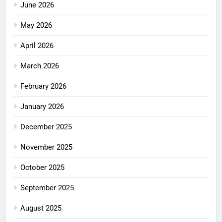
June 2026
May 2026
April 2026
March 2026
February 2026
January 2026
December 2025
November 2025
October 2025
September 2025
August 2025