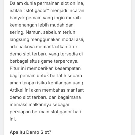
Dalam dunia permainan slot online,
istilah “slot gacor” menjadi incaran
banyak pemain yang ingin meraih
kemenangan lebih mudah dan
sering. Namun, sebelum terjun
langsung menggunakan modal asli,
ada baiknya memanfaatkan fitur
demo slot terbaru yang tersedia di
berbagai situs game terpercaya.
Fitur ini memberikan kesempatan
bagi pemain untuk berlatih secara
aman tanpa risiko kehilangan uang.
Artikel ini akan membahas manfaat
demo slot terbaru dan bagaimana
memaksimalkannya sebagai
persiapan bermain slot gacor hari
ini.
Apa Itu Demo Slot?