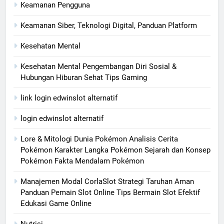
Keamanan Pengguna
Keamanan Siber, Teknologi Digital, Panduan Platform
Kesehatan Mental
Kesehatan Mental Pengembangan Diri Sosial &
Hubungan Hiburan Sehat Tips Gaming
link login edwinslot alternatif
login edwinslot alternatif
Lore & Mitologi Dunia Pokémon Analisis Cerita
Pokémon Karakter Langka Pokémon Sejarah dan Konsep
Pokémon Fakta Mendalam Pokémon
Manajemen Modal CorlaSlot Strategi Taruhan Aman
Panduan Pemain Slot Online Tips Bermain Slot Efektif
Edukasi Game Online