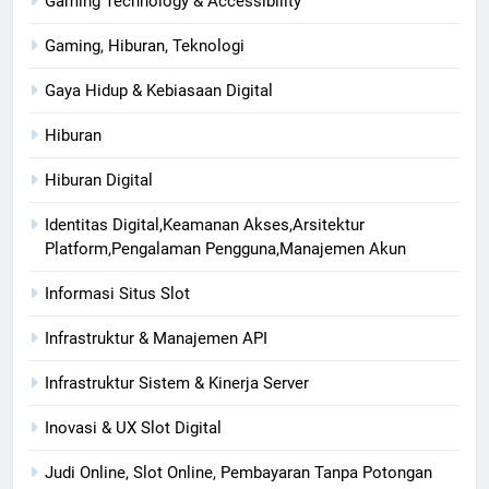
Gaming Technology & Accessibility
Gaming, Hiburan, Teknologi
Gaya Hidup & Kebiasaan Digital
Hiburan
Hiburan Digital
Identitas Digital,Keamanan Akses,Arsitektur
Platform,Pengalaman Pengguna,Manajemen Akun
Informasi Situs Slot
Infrastruktur & Manajemen API
Infrastruktur Sistem & Kinerja Server
Inovasi & UX Slot Digital
Judi Online, Slot Online, Pembayaran Tanpa Potongan