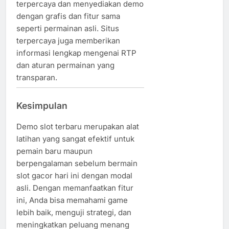
terpercaya dan menyediakan demo
dengan grafis dan fitur sama
seperti permainan asli. Situs
terpercaya juga memberikan
informasi lengkap mengenai RTP
dan aturan permainan yang
transparan.
Kesimpulan
Demo slot terbaru merupakan alat
latihan yang sangat efektif untuk
pemain baru maupun
berpengalaman sebelum bermain
slot gacor hari ini dengan modal
asli. Dengan memanfaatkan fitur
ini, Anda bisa memahami game
lebih baik, menguji strategi, dan
meningkatkan peluang menang