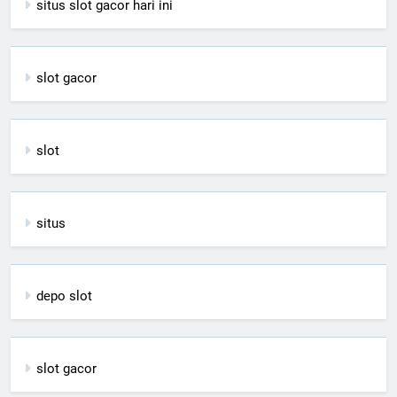
situs slot gacor hari ini
slot gacor
slot
situs
depo slot
slot gacor