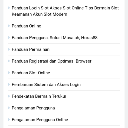
Panduan Login Slot Akses Slot Online Tips Bermain Slot
Keamanan Akun Slot Modern
Panduan Online
Panduan Pengguna, Solusi Masalah, Horas88
Panduan Permainan
Panduan Registrasi dan Optimasi Browser
Panduan Slot Online
Pembaruan Sistem dan Akses Login
Pendekatan Bermain Terukur
Pengalaman Pengguna
Pengalaman Pengguna Online