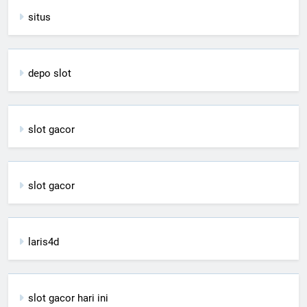
situs
depo slot
slot gacor
slot gacor
laris4d
slot gacor hari ini