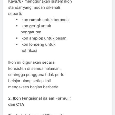
Kaya787 menggunakan sistem ikon
standar yang mudah dikenali
seperti:
Ikon
rumah
untuk beranda
Ikon
gerigi
untuk
pengaturan
Ikon
amplop
untuk pesan
Ikon
lonceng
untuk
notifikasi
Ikon ini digunakan secara
konsisten di semua halaman,
sehingga pengguna tidak perlu
belajar ulang setiap kali
mengakses bagian berbeda.
2.
Ikon Fungsional dalam Formulir
dan CTA