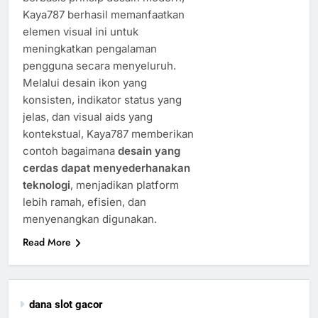
Kaya787 berhasil memanfaatkan
elemen visual ini untuk
meningkatkan pengalaman
pengguna secara menyeluruh.
Melalui desain ikon yang
konsisten, indikator status yang
jelas, dan visual aids yang
kontekstual, Kaya787 memberikan
contoh bagaimana
desain yang
cerdas dapat menyederhanakan
teknologi
, menjadikan platform
lebih ramah, efisien, dan
menyenangkan digunakan.
Read More
dana slot gacor