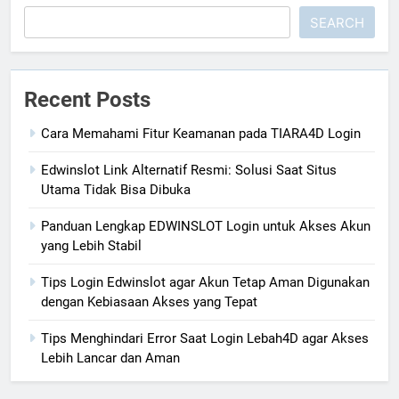
SEARCH
Recent Posts
Cara Memahami Fitur Keamanan pada TIARA4D Login
Edwinslot Link Alternatif Resmi: Solusi Saat Situs
Utama Tidak Bisa Dibuka
Panduan Lengkap EDWINSLOT Login untuk Akses Akun
yang Lebih Stabil
Tips Login Edwinslot agar Akun Tetap Aman Digunakan
dengan Kebiasaan Akses yang Tepat
Tips Menghindari Error Saat Login Lebah4D agar Akses
Lebih Lancar dan Aman