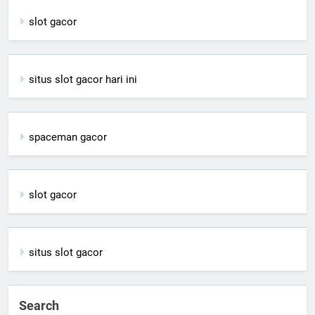
slot gacor
situs slot gacor hari ini
spaceman gacor
slot gacor
situs slot gacor
Search