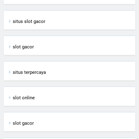
situs slot gacor
slot gacor
situs terpercaya
slot online
slot gacor