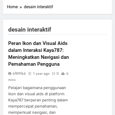
Home
desain interaktif
desain interaktif
Peran Ikon dan Visual Aids
dalam Interaksi Kaya787:
Meningkatkan Navigasi dan
Pemahaman Pengguna
6f89f66
1 year ago
0
6
mins
Pelajari bagaimana penggunaan
ikon dan visual aids di platform
Kaya787 berperan penting dalam
mempercepat pemahaman,
memperkuat navigasi, dan