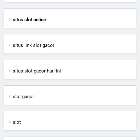
situs slot online
situs link slot gacor
situs slot gacor hari ini
slot gacor
slot