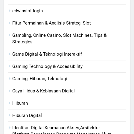
edwinslot login
Fitur Permainan & Analisis Strategi Slot
Gambling, Online Casino, Slot Machines, Tips &
Strategies
Game Digital & Teknologi Interaktif
Gaming Technology & Accessibility
Gaming, Hiburan, Teknologi
Gaya Hidup & Kebiasaan Digital
Hiburan
Hiburan Digital
Identitas Digital,Keamanan Akses,Arsitektur