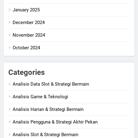
January 2025
December 2024
November 2024
October 2024
Categories
Analisis Data Slot & Strategi Bermain
Analisis Game & Teknologi
Analisis Harian & Strategi Bermain
Analisis Pengguna & Strategi Akhir Pekan
Analisis Slot & Strategi Bermain