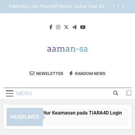
Skip
Panduan Lengkap EDWINSLOT Login untuk Akses
to
Akun yang Lebih Stabil
content
Tips Login Edwinslot agar Akun Tetap Aman
Digunakan dengan Kebiasaan Akses yang Tepat
Cara Memahami Fitur Keamanan pada TIARA4D
Login
Edwinslot Link Alternatif Resmi: Solusi Saat Situs
Utama Tidak Bisa Dibuka
Panduan Lengkap EDWINSLOT Login untuk Akses
Akun yang Lebih Stabil
Aaman SA
Dapatkan Solusi Keamanan Terkini Dari
Tips Login Edwinslot agar Akun Tetap Aman
NEWSLETTER
RANDOM NEWS
Digunakan dengan Kebiasaan Akses yang Tepat
Aaman SA. Teknologi Untuk Melindungi
Bisnis Dan Rumah Anda.
MENU
ra Memahami Fitur Keamanan pada TIARA4D Login
Edw
HEADLINES
Month Ago
1 M