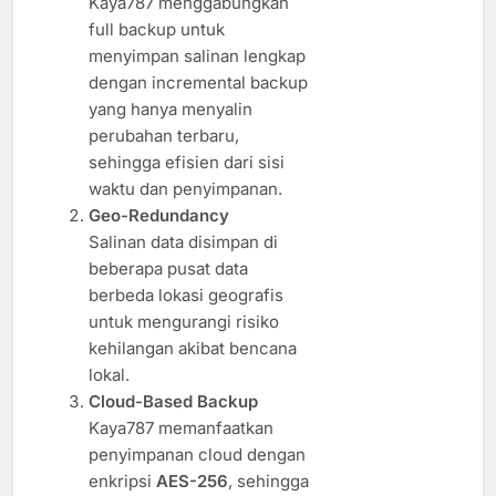
Kaya787 menggabungkan
full backup untuk
menyimpan salinan lengkap
dengan incremental backup
yang hanya menyalin
perubahan terbaru,
sehingga efisien dari sisi
waktu dan penyimpanan.
Geo-Redundancy
Salinan data disimpan di
beberapa pusat data
berbeda lokasi geografis
untuk mengurangi risiko
kehilangan akibat bencana
lokal.
Cloud-Based Backup
Kaya787 memanfaatkan
penyimpanan cloud dengan
enkripsi
AES-256
, sehingga