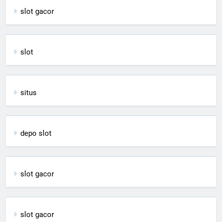
slot gacor
slot
situs
depo slot
slot gacor
slot gacor