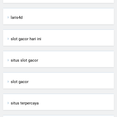
laris4d
slot gacor hari ini
situs slot gacor
slot gacor
situs terpercaya