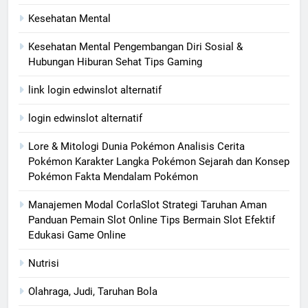
Kesehatan Mental
Kesehatan Mental Pengembangan Diri Sosial &
Hubungan Hiburan Sehat Tips Gaming
link login edwinslot alternatif
login edwinslot alternatif
Lore & Mitologi Dunia Pokémon Analisis Cerita
Pokémon Karakter Langka Pokémon Sejarah dan Konsep
Pokémon Fakta Mendalam Pokémon
Manajemen Modal CorlaSlot Strategi Taruhan Aman
Panduan Pemain Slot Online Tips Bermain Slot Efektif
Edukasi Game Online
Nutrisi
Olahraga, Judi, Taruhan Bola