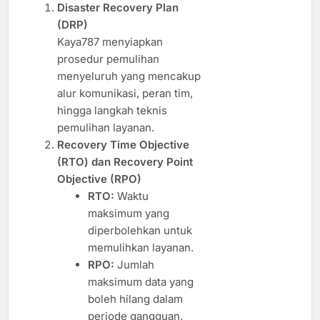
Disaster Recovery Plan
(DRP)
Kaya787 menyiapkan
prosedur pemulihan
menyeluruh yang mencakup
alur komunikasi, peran tim,
hingga langkah teknis
pemulihan layanan.
Recovery Time Objective
(RTO) dan Recovery Point
Objective (RPO)
RTO:
Waktu
maksimum yang
diperbolehkan untuk
memulihkan layanan.
RPO:
Jumlah
maksimum data yang
boleh hilang dalam
periode gangguan.