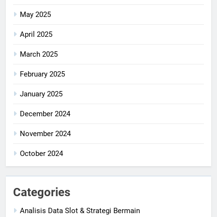
May 2025
April 2025
March 2025
February 2025
January 2025
December 2024
November 2024
October 2024
Categories
Analisis Data Slot & Strategi Bermain