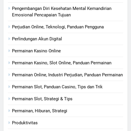
Pengembangan Diri Kesehatan Mental Kemandirian
Emosional Pencapaian Tujuan
Perjudian Online, Teknologi, Panduan Pengguna
Perlindungan Akun Digital
Permainan Kasino Online
Permainan Kasino, Slot Online, Panduan Permainan
Permainan Online, Industri Perjudian, Panduan Permainan
Permainan Slot, Panduan Casino, Tips dan Trik
Permainan Slot, Strategi & Tips
Permainan, Hiburan, Strategi
Produktivitas