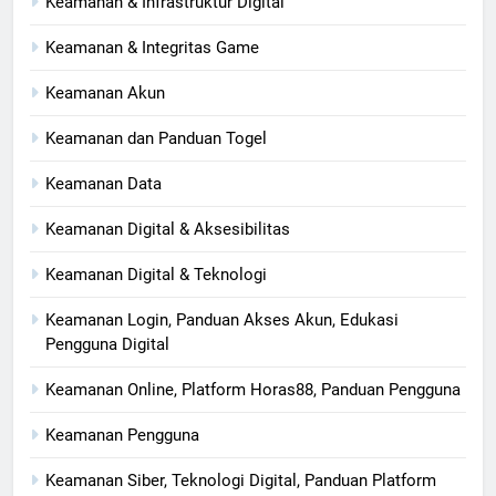
Keamanan & Infrastruktur Digital
Keamanan & Integritas Game
Keamanan Akun
Keamanan dan Panduan Togel
Keamanan Data
Keamanan Digital & Aksesibilitas
Keamanan Digital & Teknologi
Keamanan Login, Panduan Akses Akun, Edukasi
Pengguna Digital
Keamanan Online, Platform Horas88, Panduan Pengguna
Keamanan Pengguna
Keamanan Siber, Teknologi Digital, Panduan Platform