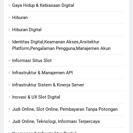
Gaya Hidup & Kebiasaan Digital
Hiburan
Hiburan Digital
Identitas Digital,Keamanan Akses,Arsitektur
Platform,Pengalaman Pengguna,Manajemen Akun
Informasi Situs Slot
Infrastruktur & Manajemen API
Infrastruktur Sistem & Kinerja Server
Inovasi & UX Slot Digital
Judi Online, Slot Online, Pembayaran Tanpa Potongan
Judi Online, Teknologi, Informasi Terpercaya