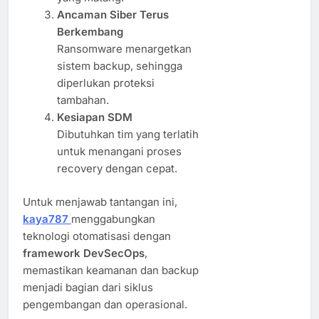
Ancaman Siber Terus
Berkembang
Ransomware menargetkan
sistem backup, sehingga
diperlukan proteksi
tambahan.
Kesiapan SDM
Dibutuhkan tim yang terlatih
untuk menangani proses
recovery dengan cepat.
Untuk menjawab tantangan ini,
kaya787
menggabungkan
teknologi otomatisasi dengan
framework DevSecOps
,
memastikan keamanan dan backup
menjadi bagian dari siklus
pengembangan dan operasional.