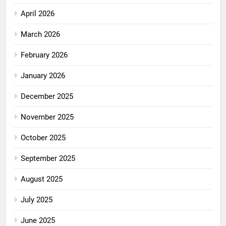
April 2026
March 2026
February 2026
January 2026
December 2025
November 2025
October 2025
September 2025
August 2025
July 2025
June 2025