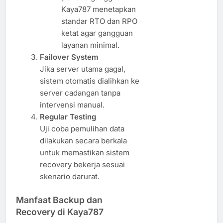
Kaya787 menetapkan
standar RTO dan RPO
ketat agar gangguan
layanan minimal.
Failover System
Jika server utama gagal,
sistem otomatis dialihkan ke
server cadangan tanpa
intervensi manual.
Regular Testing
Uji coba pemulihan data
dilakukan secara berkala
untuk memastikan sistem
recovery bekerja sesuai
skenario darurat.
Manfaat Backup dan
Recovery di Kaya787