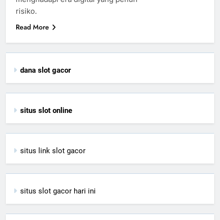
risiko.
Read More
dana slot gacor
situs slot online
situs link slot gacor
situs slot gacor hari ini