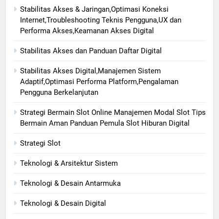
Stabilitas Akses & Jaringan,Optimasi Koneksi
Internet,Troubleshooting Teknis Pengguna,UX dan
Performa Akses,Keamanan Akses Digital
Stabilitas Akses dan Panduan Daftar Digital
Stabilitas Akses Digital,Manajemen Sistem
Adaptif,Optimasi Performa Platform,Pengalaman
Pengguna Berkelanjutan
Strategi Bermain Slot Online Manajemen Modal Slot Tips
Bermain Aman Panduan Pemula Slot Hiburan Digital
Strategi Slot
Teknologi & Arsitektur Sistem
Teknologi & Desain Antarmuka
Teknologi & Desain Digital