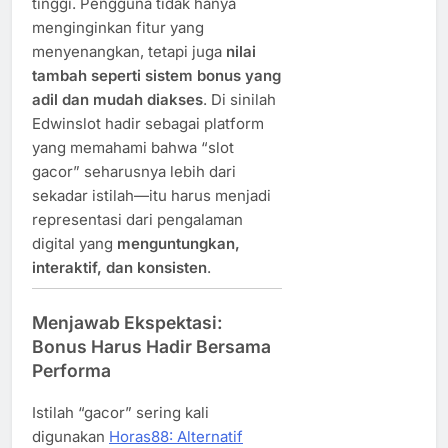
tinggi. Pengguna tidak hanya
menginginkan fitur yang
menyenangkan, tetapi juga
nilai
tambah seperti sistem bonus yang
adil dan mudah diakses
. Di sinilah
Edwinslot hadir sebagai platform
yang memahami bahwa “slot
gacor” seharusnya lebih dari
sekadar istilah—itu harus menjadi
representasi dari pengalaman
digital yang
menguntungkan,
interaktif, dan konsisten
.
Menjawab Ekspektasi:
Bonus Harus Hadir Bersama
Performa
Istilah “gacor” sering kali
digunakan
Horas88: Alternatif