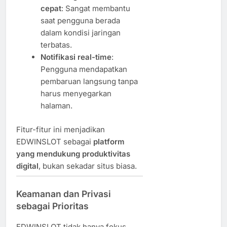
cepat
: Sangat membantu
saat pengguna berada
dalam kondisi jaringan
terbatas.
Notifikasi real-time
:
Pengguna mendapatkan
pembaruan langsung tanpa
harus menyegarkan
halaman.
Fitur-fitur ini menjadikan
EDWINSLOT sebagai
platform
yang mendukung produktivitas
digital
, bukan sekadar situs biasa.
Keamanan dan Privasi
sebagai Prioritas
EDWINSLOT tidak hanya fokus