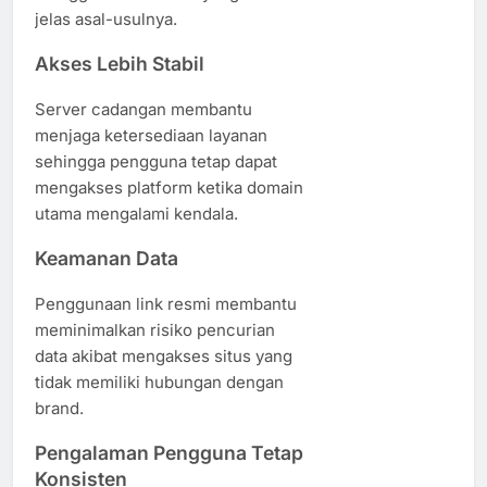
jelas asal-usulnya.
Akses Lebih Stabil
Server cadangan membantu
menjaga ketersediaan layanan
sehingga pengguna tetap dapat
mengakses platform ketika domain
utama mengalami kendala.
Keamanan Data
Penggunaan link resmi membantu
meminimalkan risiko pencurian
data akibat mengakses situs yang
tidak memiliki hubungan dengan
brand.
Pengalaman Pengguna Tetap
Konsisten