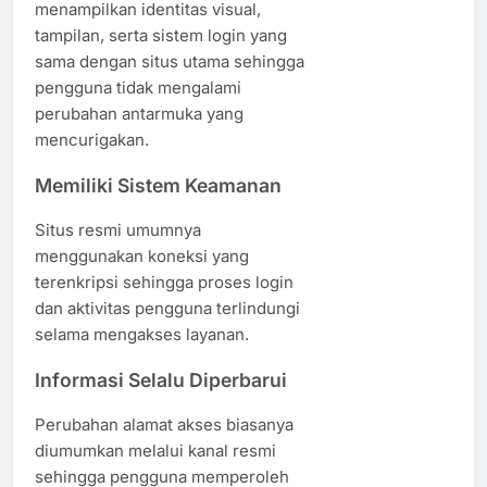
menampilkan identitas visual,
tampilan, serta sistem login yang
sama dengan situs utama sehingga
pengguna tidak mengalami
perubahan antarmuka yang
mencurigakan.
Memiliki Sistem Keamanan
Situs resmi umumnya
menggunakan koneksi yang
terenkripsi sehingga proses login
dan aktivitas pengguna terlindungi
selama mengakses layanan.
Informasi Selalu Diperbarui
Perubahan alamat akses biasanya
diumumkan melalui kanal resmi
sehingga pengguna memperoleh