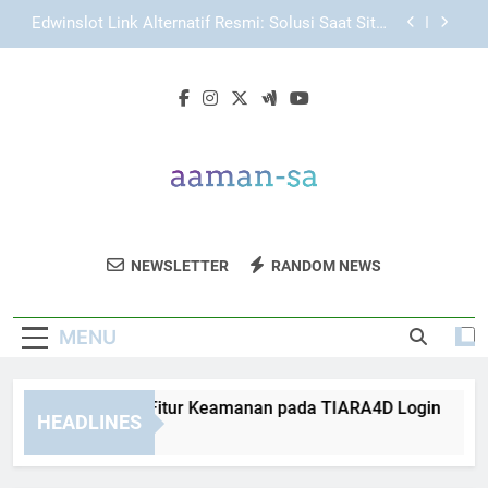
Skip
Panduan Lengkap EDWINSLOT Login untuk Akses
to
Akun yang Lebih Stabil
content
Tips Login Edwinslot agar Akun Tetap Aman
Digunakan dengan Kebiasaan Akses yang Tepat
Cara Memahami Fitur Keamanan pada TIARA4D
Login
Edwinslot Link Alternatif Resmi: Solusi Saat Situs
Utama Tidak Bisa Dibuka
Panduan Lengkap EDWINSLOT Login untuk Akses
Akun yang Lebih Stabil
Aaman SA
Dapatkan Solusi Keamanan Terkini Dari
Tips Login Edwinslot agar Akun Tetap Aman
NEWSLETTER
RANDOM NEWS
Digunakan dengan Kebiasaan Akses yang Tepat
Aaman SA. Teknologi Untuk Melindungi
Bisnis Dan Rumah Anda.
MENU
ra Memahami Fitur Keamanan pada TIARA4D Login
Edw
HEADLINES
Weeks Ago
1 M