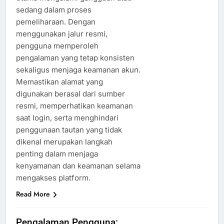
sedang dalam proses
pemeliharaan. Dengan
menggunakan jalur resmi,
pengguna memperoleh
pengalaman yang tetap konsisten
sekaligus menjaga keamanan akun.
Memastikan alamat yang
digunakan berasal dari sumber
resmi, memperhatikan keamanan
saat login, serta menghindari
penggunaan tautan yang tidak
dikenal merupakan langkah
penting dalam menjaga
kenyamanan dan keamanan selama
mengakses platform.
Read More
Pengalaman Pengguna: