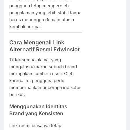
pengguna tetap memperoleh
pengalaman yang lebih stabil tanpa
harus menunggu domain utama
kembali normal.
Cara Mengenali Link
Alternatif Resmi Edwinslot
Tidak semua alamat yang
mengatasnamakan sebuah brand
merupakan sumber resmi. Oleh
karena itu, pengguna perlu
memperhatikan beberapa indikator
berikut.
Menggunakan Identitas
Brand yang Konsisten
Link resmi biasanya tetap