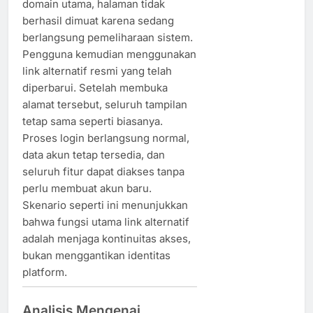
domain utama, halaman tidak
berhasil dimuat karena sedang
berlangsung pemeliharaan sistem.
Pengguna kemudian menggunakan
link alternatif resmi yang telah
diperbarui. Setelah membuka
alamat tersebut, seluruh tampilan
tetap sama seperti biasanya.
Proses login berlangsung normal,
data akun tetap tersedia, dan
seluruh fitur dapat diakses tanpa
perlu membuat akun baru.
Skenario seperti ini menunjukkan
bahwa fungsi utama link alternatif
adalah menjaga kontinuitas akses,
bukan menggantikan identitas
platform.
Analisis Mengenai