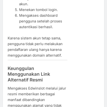
akun.
Menekan tombol login.
Mengakses dashboard
pengguna setelah proses
autentikasi berhasil.
Karena sistem akun tetap sama,
pengguna tidak perlu melakukan
pendaftaran ulang hanya karena
menggunakan domain alternatif.
Keunggulan
Menggunakan Link
Alternatif Resmi
Mengakses Edwinslot melalui jalur
resmi memberikan berbagai
manfaat dibandingkan
menggunakan alamat yang tidak