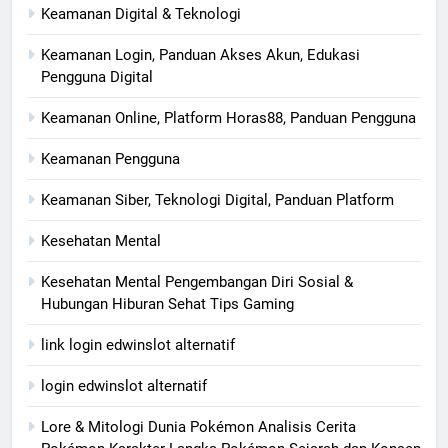
Keamanan Digital & Teknologi
Keamanan Login, Panduan Akses Akun, Edukasi
Pengguna Digital
Keamanan Online, Platform Horas88, Panduan Pengguna
Keamanan Pengguna
Keamanan Siber, Teknologi Digital, Panduan Platform
Kesehatan Mental
Kesehatan Mental Pengembangan Diri Sosial &
Hubungan Hiburan Sehat Tips Gaming
link login edwinslot alternatif
login edwinslot alternatif
Lore & Mitologi Dunia Pokémon Analisis Cerita