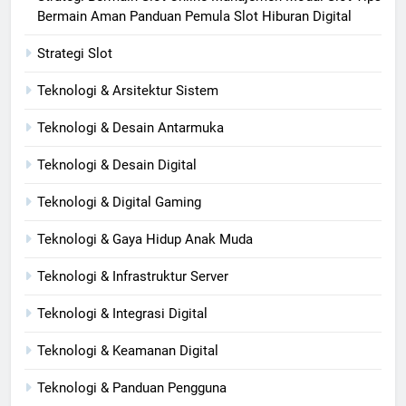
Bermain Aman Panduan Pemula Slot Hiburan Digital
Strategi Slot
Teknologi & Arsitektur Sistem
Teknologi & Desain Antarmuka
Teknologi & Desain Digital
Teknologi & Digital Gaming
Teknologi & Gaya Hidup Anak Muda
Teknologi & Infrastruktur Server
Teknologi & Integrasi Digital
Teknologi & Keamanan Digital
Teknologi & Panduan Pengguna