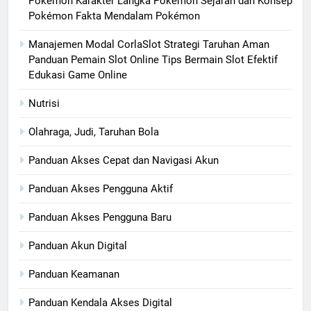
Pokémon Karakter Langka Pokémon Sejarah dan Konsep
Pokémon Fakta Mendalam Pokémon
Manajemen Modal CorlaSlot Strategi Taruhan Aman
Panduan Pemain Slot Online Tips Bermain Slot Efektif
Edukasi Game Online
Nutrisi
Olahraga, Judi, Taruhan Bola
Panduan Akses Cepat dan Navigasi Akun
Panduan Akses Pengguna Aktif
Panduan Akses Pengguna Baru
Panduan Akun Digital
Panduan Keamanan
Panduan Kendala Akses Digital