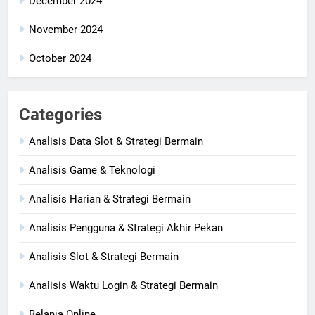
December 2024
November 2024
October 2024
Categories
Analisis Data Slot & Strategi Bermain
Analisis Game & Teknologi
Analisis Harian & Strategi Bermain
Analisis Pengguna & Strategi Akhir Pekan
Analisis Slot & Strategi Bermain
Analisis Waktu Login & Strategi Bermain
Belanja Online