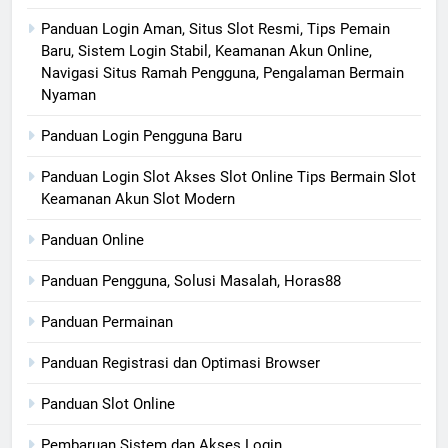
Panduan Login Aman, Situs Slot Resmi, Tips Pemain
Baru, Sistem Login Stabil, Keamanan Akun Online,
Navigasi Situs Ramah Pengguna, Pengalaman Bermain
Nyaman
Panduan Login Pengguna Baru
Panduan Login Slot Akses Slot Online Tips Bermain Slot
Keamanan Akun Slot Modern
Panduan Online
Panduan Pengguna, Solusi Masalah, Horas88
Panduan Permainan
Panduan Registrasi dan Optimasi Browser
Panduan Slot Online
Pembaruan Sistem dan Akses Login