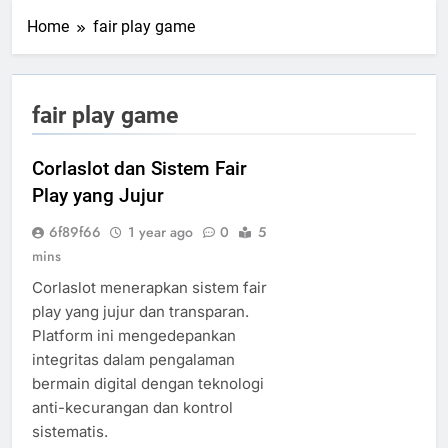
Home
fair play game
fair play game
Corlaslot dan Sistem Fair
Play yang Jujur
6f89f66
1 year ago
0
5
mins
Corlaslot menerapkan sistem fair
play yang jujur dan transparan.
Platform ini mengedepankan
integritas dalam pengalaman
bermain digital dengan teknologi
anti-kecurangan dan kontrol
sistematis.