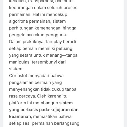
keadilan, transparansi, dan anti-
kecurangan dalam seluruh proses
permainan. Hal ini mencakup
algoritma permainan, sistem
perhitungan kemenangan, hingga
pengelolaan akun pengguna.
Dalam praktiknya, fair play berarti
setiap pemain memiliki peluang
yang setara untuk menang—tanpa
manipulasi tersembunyi dari
sistem.
Corlaslot menyadari bahwa
pengalaman bermain yang
menyenangkan tidak cukup tanpa
rasa percaya. Oleh karena itu,
platform ini membangun
sistem
yang berbasis pada kejujuran dan
keamanan
, memastikan bahwa
setiap sesi permainan berlangsung