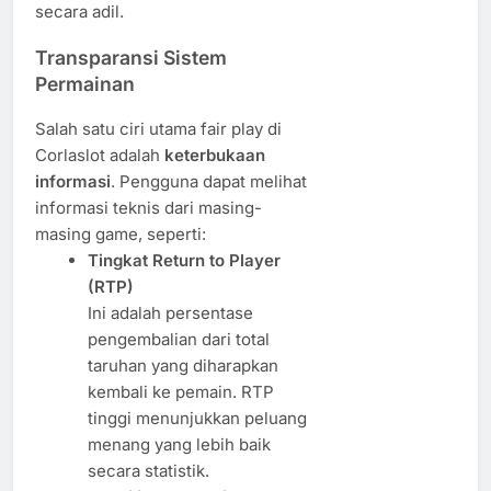
secara adil.
Transparansi Sistem
Permainan
Salah satu ciri utama fair play di
Corlaslot adalah
keterbukaan
informasi
. Pengguna dapat melihat
informasi teknis dari masing-
masing game, seperti:
Tingkat Return to Player
(RTP)
Ini adalah persentase
pengembalian dari total
taruhan yang diharapkan
kembali ke pemain. RTP
tinggi menunjukkan peluang
menang yang lebih baik
secara statistik.