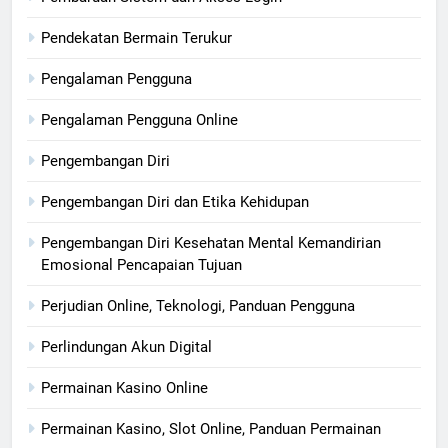
Pendekatan Bermain Terukur
Pengalaman Pengguna
Pengalaman Pengguna Online
Pengembangan Diri
Pengembangan Diri dan Etika Kehidupan
Pengembangan Diri Kesehatan Mental Kemandirian
Emosional Pencapaian Tujuan
Perjudian Online, Teknologi, Panduan Pengguna
Perlindungan Akun Digital
Permainan Kasino Online
Permainan Kasino, Slot Online, Panduan Permainan