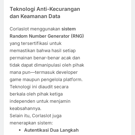
Teknologi Anti-Kecurangan
dan Keamanan Data
Corlaslot menggunakan
sistem
Random Number Generator (RNG)
yang tersertifikasi untuk
memastikan bahwa hasil setiap
permainan benar-benar acak dan
tidak dapat dimanipulasi oleh pihak
mana pun—termasuk developer
game maupun pengelola platform.
Teknologi ini diaudit secara
berkala oleh pihak ketiga
independen untuk menjamin
keabsahannya.
Selain itu, Corlaslot juga
menerapkan sistem:
Autentikasi Dua Langkah