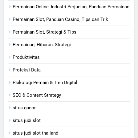
Permainan Online, Industri Perjudian, Panduan Permainan
Permainan Slot, Panduan Casino, Tips dan Trik
Permainan Slot, Strategi & Tips
Permainan, Hiburan, Strategi
Produktivitas
Proteksi Data
Psikologi Pemain & Tren Digital
SEO & Content Strategy
situs gacor
situs judi slot
situs judi slot thailand