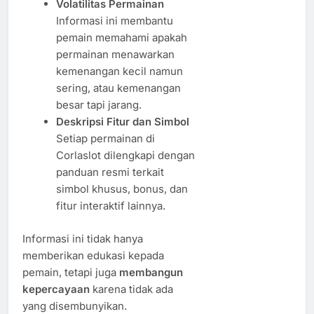
Volatilitas Permainan
Informasi ini membantu
pemain memahami apakah
permainan menawarkan
kemenangan kecil namun
sering, atau kemenangan
besar tapi jarang.
Deskripsi Fitur dan Simbol
Setiap permainan di
Corlaslot dilengkapi dengan
panduan resmi terkait
simbol khusus, bonus, dan
fitur interaktif lainnya.
Informasi ini tidak hanya
memberikan edukasi kepada
pemain, tetapi juga
membangun
kepercayaan
karena tidak ada
yang disembunyikan.