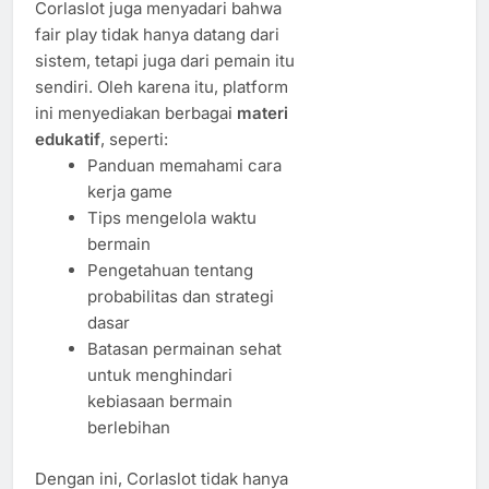
Corlaslot juga menyadari bahwa
fair play tidak hanya datang dari
sistem, tetapi juga dari pemain itu
sendiri. Oleh karena itu, platform
ini menyediakan berbagai
materi
edukatif
, seperti:
Panduan memahami cara
kerja game
Tips mengelola waktu
bermain
Pengetahuan tentang
probabilitas dan strategi
dasar
Batasan permainan sehat
untuk menghindari
kebiasaan bermain
berlebihan
Dengan ini, Corlaslot tidak hanya