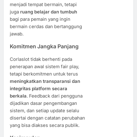
menjadi tempat bermain, tetapi
juga
ruang belajar dan tumbuh
bagi para pemain yang ingin
bermain cerdas dan bertanggung
jawab.
Komitmen Jangka Panjang
Corlaslot tidak berhenti pada
penerapan awal sistem fair play,
tetapi berkomitmen untuk terus
meningkatkan transparansi dan
integritas platform secara
berkala
. Feedback dari pengguna
dijadikan dasar pengembangan
sistem, dan setiap update selalu
disertai dengan catatan perubahan
yang bisa diakses secara publik.