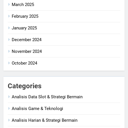
March 2025
February 2025
January 2025
December 2024
November 2024
October 2024
Categories
Analisis Data Slot & Strategi Bermain
Analisis Game & Teknologi
Analisis Harian & Strategi Bermain