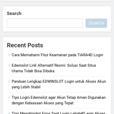
Search
SEARCH
Recent Posts
Cara Memahami Fitur Keamanan pada TIARA4D Login
Edwinslot Link Alternatif Resmi: Solusi Saat Situs
Utama Tidak Bisa Dibuka
Panduan Lengkap EDWINSLOT Login untuk Akses Akun
yang Lebih Stabil
Tips Login Edwinslot agar Akun Tetap Aman Digunakan
dengan Kebiasaan Akses yang Tepat
Tips Menghindari Error Saat Login Lebah4D agar Akses