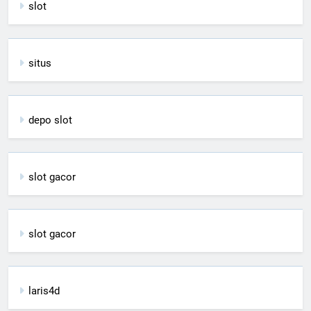
slot
situs
depo slot
slot gacor
slot gacor
laris4d