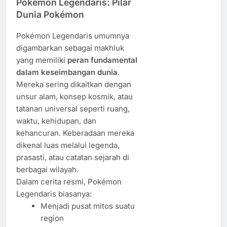
Pokémon Legendaris: Pilar
Dunia Pokémon
Pokémon Legendaris umumnya
digambarkan sebagai makhluk
yang memiliki
peran fundamental
dalam keseimbangan dunia
.
Mereka sering dikaitkan dengan
unsur alam, konsep kosmik, atau
tatanan universal seperti ruang,
waktu, kehidupan, dan
kehancuran. Keberadaan mereka
dikenal luas melalui legenda,
prasasti, atau catatan sejarah di
berbagai wilayah.
Dalam cerita resmi, Pokémon
Legendaris biasanya:
Menjadi pusat mitos suatu
region