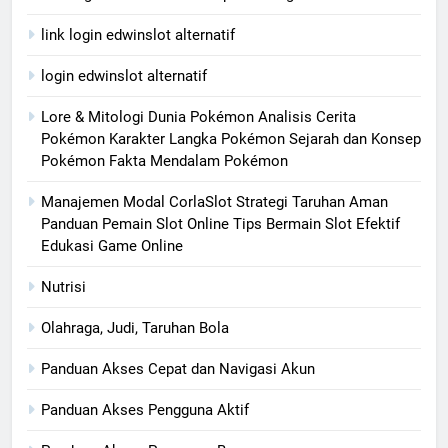
link login edwinslot alternatif
login edwinslot alternatif
Lore & Mitologi Dunia Pokémon Analisis Cerita
Pokémon Karakter Langka Pokémon Sejarah dan Konsep
Pokémon Fakta Mendalam Pokémon
Manajemen Modal CorlaSlot Strategi Taruhan Aman
Panduan Pemain Slot Online Tips Bermain Slot Efektif
Edukasi Game Online
Nutrisi
Olahraga, Judi, Taruhan Bola
Panduan Akses Cepat dan Navigasi Akun
Panduan Akses Pengguna Aktif