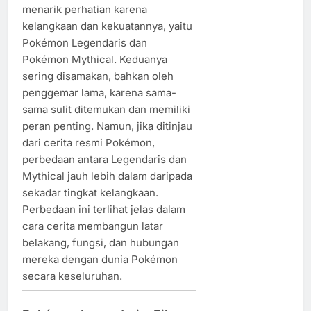
menarik perhatian karena
kelangkaan dan kekuatannya, yaitu
Pokémon Legendaris dan
Pokémon Mythical. Keduanya
sering disamakan, bahkan oleh
penggemar lama, karena sama-
sama sulit ditemukan dan memiliki
peran penting. Namun, jika ditinjau
dari cerita resmi Pokémon,
perbedaan antara Legendaris dan
Mythical jauh lebih dalam daripada
sekadar tingkat kelangkaan.
Perbedaan ini terlihat jelas dalam
cara cerita membangun latar
belakang, fungsi, dan hubungan
mereka dengan dunia Pokémon
secara keseluruhan.