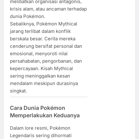
melibatkan organisasi antagonis,
krisis alam, atau ancaman terhadap
dunia Pokémon.
Sebaliknya, Pokémon Mythical
jarang terlibat dalam konflik
berskala besar. Cerita mereka
cenderung bersifat personal dan
emosional, menyoroti nilai
persahabatan, pengorbanan, dan
kepercayaan. Kisah Mythical
sering meninggalkan kesan
mendalam meskipun durasinya
singkat.
Cara Dunia Pokémon
Memperlakukan Keduanya
Dalam lore resmi, Pokémon
Legendaris sering dihormati