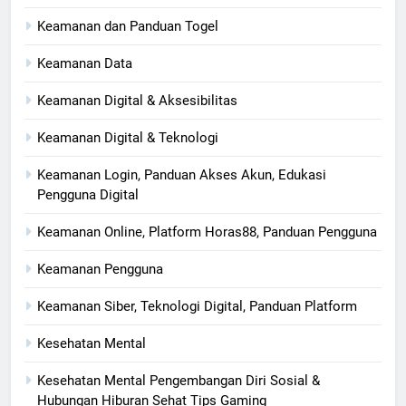
Keamanan dan Panduan Togel
Keamanan Data
Keamanan Digital & Aksesibilitas
Keamanan Digital & Teknologi
Keamanan Login, Panduan Akses Akun, Edukasi
Pengguna Digital
Keamanan Online, Platform Horas88, Panduan Pengguna
Keamanan Pengguna
Keamanan Siber, Teknologi Digital, Panduan Platform
Kesehatan Mental
Kesehatan Mental Pengembangan Diri Sosial &
Hubungan Hiburan Sehat Tips Gaming